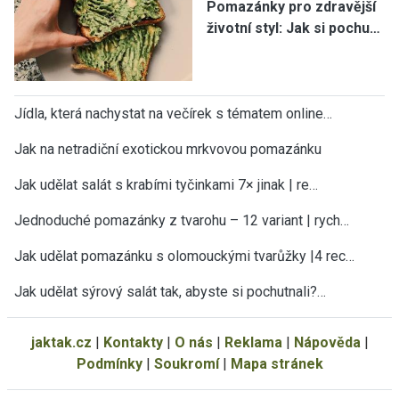
Pomazánky pro zdravější
životní styl: Jak si pochu…
Jídla, která nachystat na večírek s tématem online…
Jak na netradiční exotickou mrkvovou pomazánku
Jak udělat salát s krabími tyčinkami 7× jinak | re…
Jednoduché pomazánky z tvarohu – 12 variant | rych…
Jak udělat pomazánku s olomouckými tvarůžky |4 rec…
Jak udělat sýrový salát tak, abyste si pochutnali?…
jaktak.cz
|
Kontakty
|
O nás
|
Reklama
|
Nápověda
|
Podmínky
|
Soukromí
|
Mapa stránek