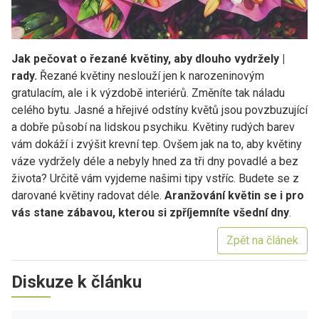
Jak pečovat o řezané květiny, aby dlouho vydržely |
rady.
Řezané květiny neslouží jen k narozeninovým
gratulacím, ale i k výzdobě interiérů. Změníte tak náladu
celého bytu. Jasné a hřejivé odstíny květů jsou povzbuzující
a dobře působí na lidskou psychiku. Květiny rudých barev
vám dokáží i zvýšit krevní tep. Ovšem jak na to, aby květiny
váze vydržely déle a nebyly hned za tři dny povadlé a bez
života? Určitě vám vyjdeme našimi tipy vstříc. Budete se z
darované květiny radovat déle.
Aranžování květin se i pro
vás stane zábavou, kterou si zpříjemníte všední dny
.
Zpět na článek
Diskuze k článku