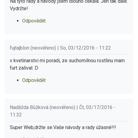
Na tyto rady a návody jsem dlouho čekala. Jen tak dále.
Vydržte!
Odpovědět
fujtajblon (neověřeno) | So, 03/12/2016 - 11:22
v kvetinarstvi mi poradi, ze suchomilnou rostlinu mam
furt zalivat :D
Odpovědět
Naděžda Bůžková (neověřeno) | Čt, 03/17/2016 -
11:32
Super Web,držte se.Vaše návody a rady úžasné!!!