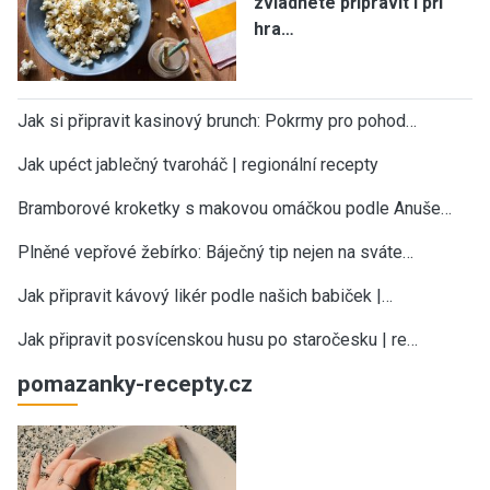
zvládnete připravit i při
hra…
Jak si připravit kasinový brunch: Pokrmy pro pohod…
Jak upéct jablečný tvaroháč | regionální recepty
Bramborové kroketky s makovou omáčkou podle Anuše…
Plněné vepřové žebírko: Báječný tip nejen na sváte…
Jak připravit kávový likér podle našich babiček |…
Jak připravit posvícenskou husu po staročesku | re…
pomazanky-recepty.cz