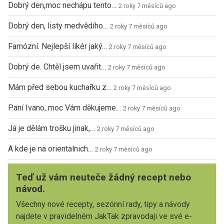
Dobrý den,moc nechápu tento…
2 roky 7 měsíců ago
Dobrý den, listy medvědího…
2 roky 7 měsíců ago
Famózní. Nejlepší likér jaký…
2 roky 7 měsíců ago
Dobrý de. Chtěl jsem uvařit…
2 roky 7 měsíců ago
Mám před sebou kuchařku z…
2 roky 7 měsíců ago
Paní Ivano, moc Vám děkujeme…
2 roky 7 měsíců ago
Já je dělám trošku jinak,…
2 roky 7 měsíců ago
A kde je na orientalnich…
2 roky 7 měsíců ago
Teď už vám neuteče žádný recept nebo
návod.
Všechny nové recepty, sezónní rady, tipy a návody
najdete v pravidelném JakTak zpravodaji ve své e-