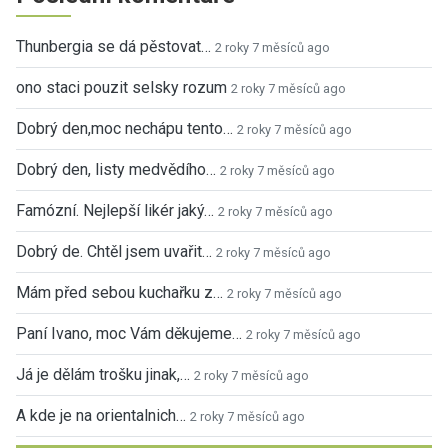
Thunbergia se dá pěstovat…
2 roky 7 měsíců ago
ono staci pouzit selsky rozum
2 roky 7 měsíců ago
Dobrý den,moc nechápu tento…
2 roky 7 měsíců ago
Dobrý den, listy medvědího…
2 roky 7 měsíců ago
Famózní. Nejlepší likér jaký…
2 roky 7 měsíců ago
Dobrý de. Chtěl jsem uvařit…
2 roky 7 měsíců ago
Mám před sebou kuchařku z…
2 roky 7 měsíců ago
Paní Ivano, moc Vám děkujeme…
2 roky 7 měsíců ago
Já je dělám trošku jinak,…
2 roky 7 měsíců ago
A kde je na orientalnich…
2 roky 7 měsíců ago