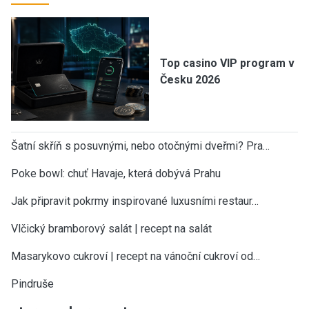
Top casino VIP program v
Česku 2026
Šatní skříň s posuvnými, nebo otočnými dveřmi? Pra…
Poke bowl: chuť Havaje, která dobývá Prahu
Jak připravit pokrmy inspirované luxusními restaur…
Vlčický bramborový salát | recept na salát
Masarykovo cukroví | recept na vánoční cukroví od…
Pindruše