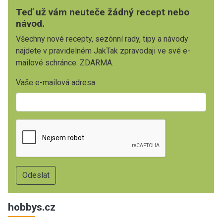
Teď už vám neuteče žádný recept nebo
návod.
Všechny nové recepty, sezónní rady, tipy a návody
najdete v pravidelném JakTak zpravodaji ve své e-
mailové schránce. ZDARMA.
Vaše e-mailová adresa
hobbys.cz