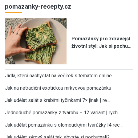
pomazanky-recepty.cz
Pomazánky pro zdravější
životní styl: Jak si pochu…
Jídla, která nachystat na večírek s tématem online…
Jak na netradiční exotickou mrkvovou pomazánku
Jak udělat salát s krabími tyčinkami 7× jinak | re…
Jednoduché pomazánky z tvarohu – 12 variant | rych…
Jak udělat pomazánku s olomouckými tvarůžky |4 rec…
Jak udělat sýrový salát tak, abyste si pochutnali?…