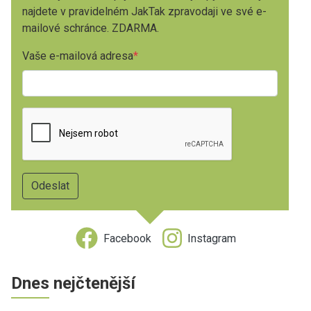
najdete v pravidelném JakTak zpravodaji ve své e-
mailové schránce. ZDARMA.
Vaše e-mailová adresa
Facebook
Instagram
Dnes nejčtenější