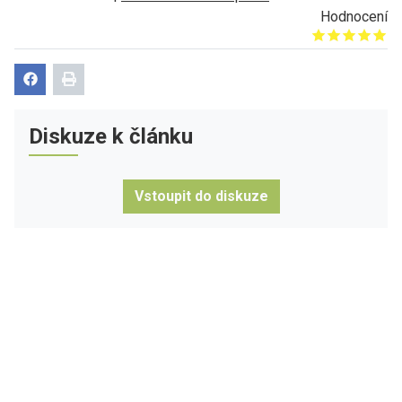
Hodnocení
Give it 1/5
Give it 2/5
Give it 3/5
Give it 4/5
Give it 5/5
Diskuze k článku
Vstoupit do diskuze