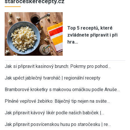
staroceskerecepty.cz
Top 5 receptů, které
zvládnete připravit i při
hra…
Jak si připravit kasinový brunch: Pokrmy pro pohod…
Jak upéct jablečný tvaroháč | regionální recepty
Bramborové kroketky s makovou omáčkou podle Anuše…
Plněné vepřové žebírko: Báječný tip nejen na sváte…
Jak připravit kávový likér podle našich babiček |…
Jak připravit posvícenskou husu po staročesku | re…