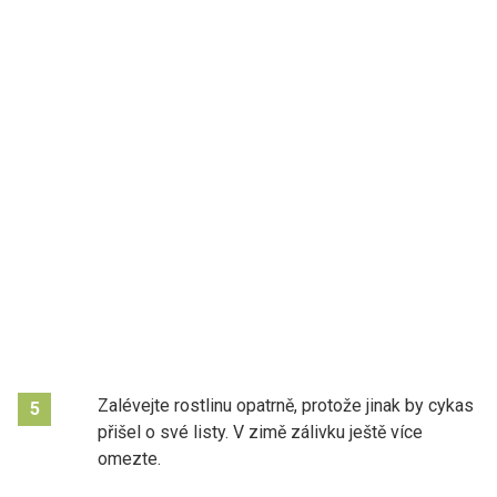
Zalévejte rostlinu opatrně, protože jinak by cykas
5
přišel o své listy. V zimě zálivku ještě více
omezte.