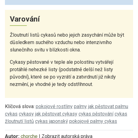
Varování
Žloutnutí listů cykasů nebo jejich zasychání může být
důsledkem suchého vzduchu nebo intenzivního
slunečního svitu v blízkosti okna.
Cykasy pěstované v teple ale polostínu vytvářejí
protáhlé nehezké listy (podstatně delší než listy
původní), které se po vyzrátí a zatvrdnutí již nikdy
nezmění, je vhodné je tedy odstřihnout.
Klíčová slova:
pokojové rostliny
palmy
jak pěstovat palmu
cykas
cykasy
jak pěstovat cykasy
cykas pěstování
cykas
žloutnutí listů
cykas japonský
pokojové palmy cykas
Autor:
chorche
|
Zobrazit autorská práva