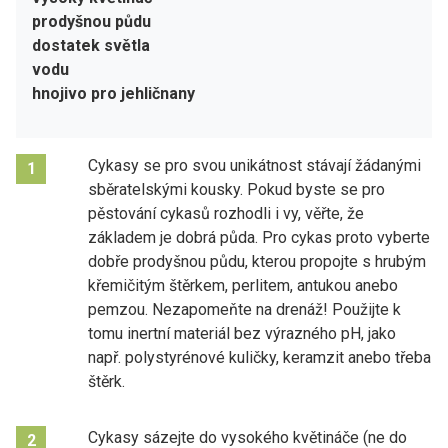
prodyšnou půdu
dostatek světla
vodu
hnojivo pro jehličnany
Cykasy se pro svou unikátnost stávají žádanými
1
sběratelskými kousky. Pokud byste se pro
pěstování cykasů rozhodli i vy, věřte, že
základem je dobrá půda. Pro cykas proto vyberte
dobře prodyšnou půdu, kterou propojte s hrubým
křemičitým štěrkem, perlitem, antukou anebo
pemzou. Nezapomeňte na drenáž! Použijte k
tomu inertní materiál bez výrazného pH, jako
např. polystyrénové kuličky, keramzit anebo třeba
štěrk.
Cykasy sázejte do vysokého květináče (ne do
2