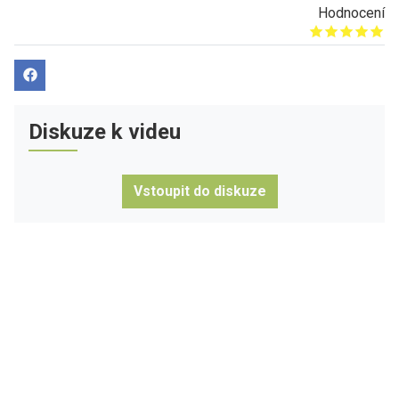
Hodnocení
Give it 1/5
Give it 2/5
Give it 3/5
Give it 4/5
Give it 5/5
Diskuze k videu
Vstoupit do diskuze