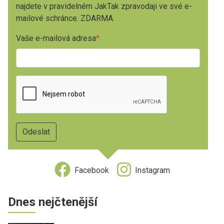
najdete v pravidelném JakTak zpravodaji ve své e-
mailové schránce. ZDARMA.
Vaše e-mailová adresa
Facebook
Instagram
Dnes nejčtenější