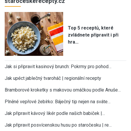
staroceskerecepty.cz
Top 5 receptů, které
zvládnete připravit i při
hra…
Jak si připravit kasinový brunch: Pokrmy pro pohod…
Jak upéct jablečný tvaroháč | regionální recepty
Bramborové kroketky s makovou omáčkou podle Anuše…
Plněné vepřové žebírko: Báječný tip nejen na sváte…
Jak připravit kávový likér podle našich babiček |…
Jak připravit posvícenskou husu po staročesku | re…