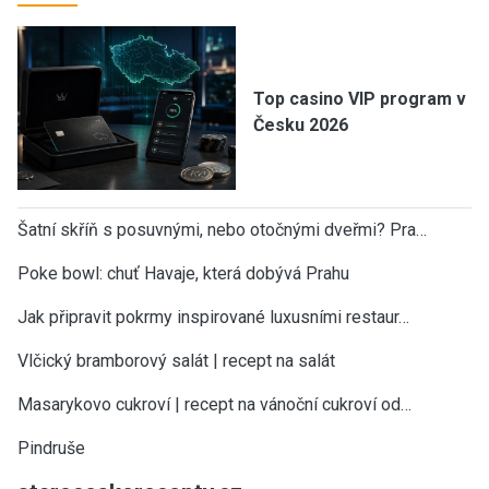
Top casino VIP program v
Česku 2026
Šatní skříň s posuvnými, nebo otočnými dveřmi? Pra…
Poke bowl: chuť Havaje, která dobývá Prahu
Jak připravit pokrmy inspirované luxusními restaur…
Vlčický bramborový salát | recept na salát
Masarykovo cukroví | recept na vánoční cukroví od…
Pindruše