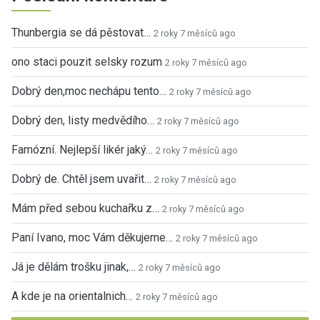
Thunbergia se dá pěstovat…
2 roky 7 měsíců ago
ono staci pouzit selsky rozum
2 roky 7 měsíců ago
Dobrý den,moc nechápu tento…
2 roky 7 měsíců ago
Dobrý den, listy medvědího…
2 roky 7 měsíců ago
Famózní. Nejlepší likér jaký…
2 roky 7 měsíců ago
Dobrý de. Chtěl jsem uvařit…
2 roky 7 měsíců ago
Mám před sebou kuchařku z…
2 roky 7 měsíců ago
Paní Ivano, moc Vám děkujeme…
2 roky 7 měsíců ago
Já je dělám trošku jinak,…
2 roky 7 měsíců ago
A kde je na orientalnich…
2 roky 7 měsíců ago