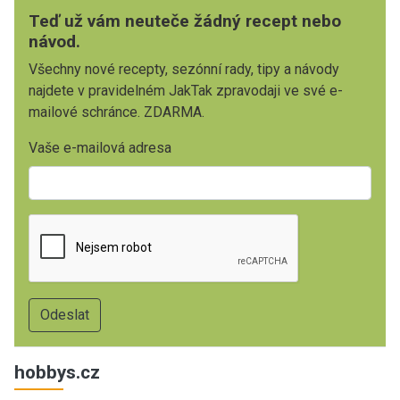
Teď už vám neuteče žádný recept nebo
návod.
Všechny nové recepty, sezónní rady, tipy a návody
najdete v pravidelném JakTak zpravodaji ve své e-
mailové schránce. ZDARMA.
Vaše e-mailová adresa
hobbys.cz