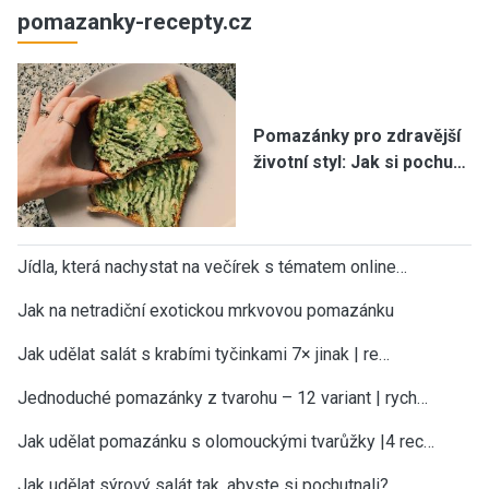
pomazanky-recepty.cz
Pomazánky pro zdravější
životní styl: Jak si pochu…
Jídla, která nachystat na večírek s tématem online…
Jak na netradiční exotickou mrkvovou pomazánku
Jak udělat salát s krabími tyčinkami 7× jinak | re…
Jednoduché pomazánky z tvarohu – 12 variant | rych…
Jak udělat pomazánku s olomouckými tvarůžky |4 rec…
Jak udělat sýrový salát tak, abyste si pochutnali?…