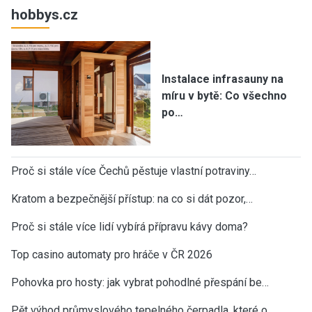
hobbys.cz
Instalace infrasauny na
míru v bytě: Co všechno
po…
Proč si stále více Čechů pěstuje vlastní potraviny…
Kratom a bezpečnější přístup: na co si dát pozor,…
Proč si stále více lidí vybírá přípravu kávy doma?
Top casino automaty pro hráče v ČR 2026
Pohovka pro hosty: jak vybrat pohodlné přespání be…
Pět výhod průmyslového tepelného čerpadla, které o…