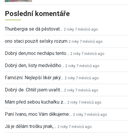
Poslední komentáře
Thunbergia se dá pěstovat…
2 roky 7 měsíců ago
ono staci pouzit selsky rozum
2 roky 7 měsíců ago
Dobrý den,moc nechápu tento…
2 roky 7 měsíců ago
Dobrý den, listy medvědího…
2 roky 7 měsíců ago
Famózní. Nejlepší likér jaký…
2 roky 7 měsíců ago
Dobrý de. Chtěl jsem uvařit…
2 roky 7 měsíců ago
Mám před sebou kuchařku z…
2 roky 7 měsíců ago
Paní Ivano, moc Vám děkujeme…
2 roky 7 měsíců ago
Já je dělám trošku jinak,…
2 roky 7 měsíců ago