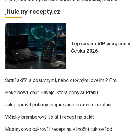
jitulciny-recepty.cz
Top casino VIP program v
Česku 2026
Šatní skříň s posuvnými, nebo otočnými dveřmi? Pra…
Poke bowl: chuť Havaje, která dobývá Prahu
Jak připravit pokrmy inspirované luxusními restaur…
Vlčický bramborový salát | recept na salát
Masarykovo cukroví | recept na vánoční cukroví od…