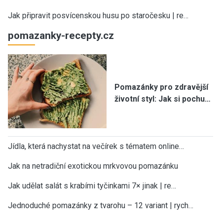
Jak připravit posvícenskou husu po staročesku | re…
pomazanky-recepty.cz
Pomazánky pro zdravější
životní styl: Jak si pochu…
Jídla, která nachystat na večírek s tématem online…
Jak na netradiční exotickou mrkvovou pomazánku
Jak udělat salát s krabími tyčinkami 7× jinak | re…
Jednoduché pomazánky z tvarohu – 12 variant | rych…