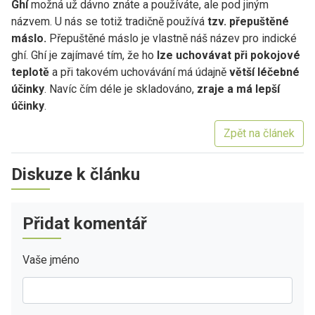
Ghí
možná už dávno znáte a používáte, ale pod jiným
názvem. U nás se totiž tradičně používá
tzv. přepuštěné
máslo.
Přepuštěné máslo je vlastně náš název pro indické
ghí. Ghí je zajímavé tím, že ho
lze uchovávat při pokojové
teplotě
a při takovém uchovávání má údajně
větší léčebné
účinky
. Navíc čím déle je skladováno,
zraje a má lepší
účinky
.
Zpět na článek
Diskuze k článku
Přidat komentář
Vaše jméno