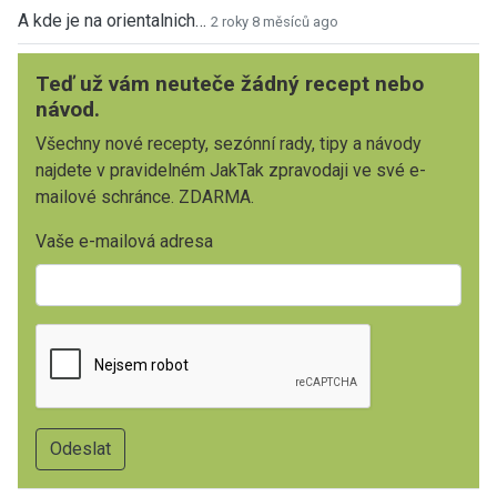
A kde je na orientalnich…
2 roky 8 měsíců ago
Teď už vám neuteče žádný recept nebo
návod.
Všechny nové recepty, sezónní rady, tipy a návody
najdete v pravidelném JakTak zpravodaji ve své e-
mailové schránce. ZDARMA.
Vaše e-mailová adresa