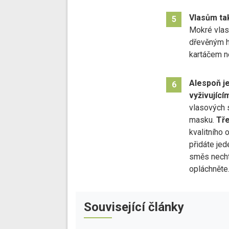
Vlasům tak
5
Mokré vlasy
dřevěným h
kartáčem n
Alespoň je
6
vyživujíc
vlasových 
masku.
Tře
kvalitního
přidáte jed
směs necht
opláchněte
Související články