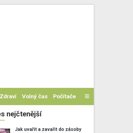
Zdraví
Volný čas
Počítače
s nejčtenější
Jak uvařit a zavařit do zásoby