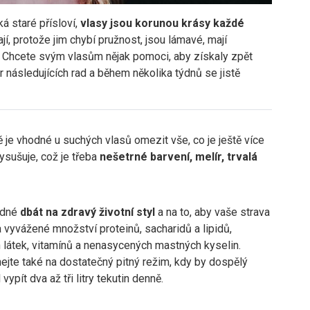
íká staré přísloví,
vlasy jsou korunou krásy každé
í, protože jim chybí pružnost, jsou lámavé, mají
 Chcete svým vlasům nějak pomoci, aby získaly zpět
 následujících rad a během několika týdnů se jistě
ě je vhodné u suchých vlasů omezit vše, co je ještě více
ysušuje, což je třeba
nešetrné barvení, melír, trvalá
odné
dbát na zdravý životní styl
a na to, aby vaše strava
vyvážené množství proteinů, sacharidů a lipidů,
 látek, vitamínů a nenasycených mastných kyselin.
jte také na dostatečný pitný režim, kdy by dospělý
vypít dva až tři litry tekutin denně.