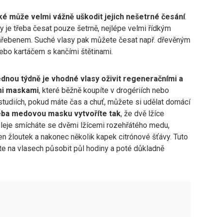
é může velmi vážně uškodit jejich nešetrné česání
.
 je třeba česat pouze šetrně, nejlépe velmi řídkým
řebenem. Suché vlasy pak můžete česat např. dřevěným
ebo kartáčem s kančími štětinami.
dnou týdně je vhodné vlasy oživit regeneračními a
ími maskami
, které běžně koupíte v drogériích nebo
studiích, pokud máte čas a chuť, můžete si udělat domácí
ba medovou masku vytvoříte tak
, že dvě lžíce
 oleje smícháte se dvěmi lžícemi rozehřátého medu,
en žloutek a nakonec několik kapek citrónové šťávy. Tuto
e na vlasech působit půl hodiny a poté důkladně
.