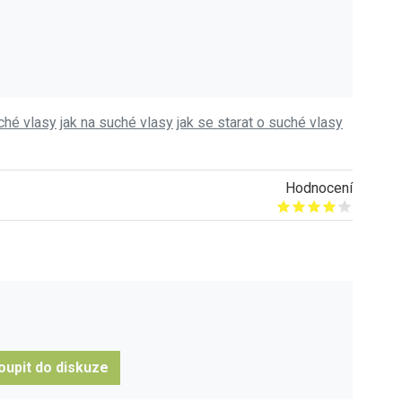
ché vlasy
jak na suché vlasy
jak se starat o suché vlasy
Hodnocení
Give it 1/5
Give it 2/5
Give it 3/5
Give it 4/5
Give it 5/5
oupit do diskuze