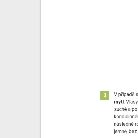
V případě 
3
mytí
. Vlas
suché a po
kondicionér
následné r
jemně, bez 