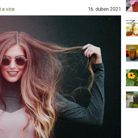
 a více
16. duben 2021