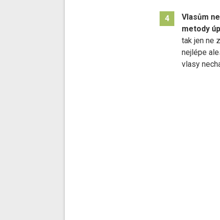
Vlasům ne
4
metody úp
tak jen ne 
nejlépe ale
vlasy necha