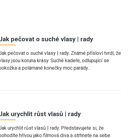
Jak pečovat o suché vlasy | rady
Jak pečovat o suché vlasy | rady. Známé přísloví tvrdí, že
vlasy jsou koruna krásy. Suché kadeře, odlupující se
pokožka a polámané konečky moc parády…
Jak urychlit růst vlasů | rady
Jak urychlit růst vlasů | rady. Představujete si, že
pohodíte hřívou jako filmová diva a strhnete na sebe