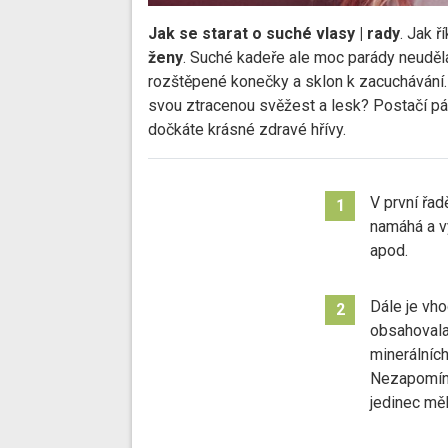
Jak se starat o suché vlasy | rady
. Jak ř
ženy
. Suché kadeře ale moc parády neudělaj
rozštěpené konečky a sklon k zacuchávání.
svou ztracenou svěžest a lesk? Postačí pár
dočkáte krásné zdravé hřívy.
V první řad
1
namáhá a v
apod.
Dále je vh
2
obsahovala 
minerálních
Nezapomíne
jedinec měl 