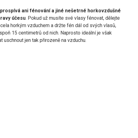
prospívá ani fénování a jiné nešetrné horkovzdušné
ravy účesu
. Pokud už musíte své vlasy fénovat, dělejte
zcela horkým vzduchem a držte fén dál od svých vlasů,
spoň 15 centimetrů od nich. Naprosto ideální je však
t uschnout jen tak přirozeně na vzduchu.