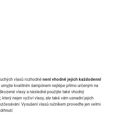
suchých vlasů rozhodně
není vhodné jejich každodenní
y umyjte kvalitním šampónem nejlépe přímo určeným na
škozené vlasy a následně použijte také vhodný
, který nejen vyživí vlasy, ale také vám usnadní jejich
ozčesávání. Vysušení vlasů ručníkem proveďte jen velmi
drhnutí.