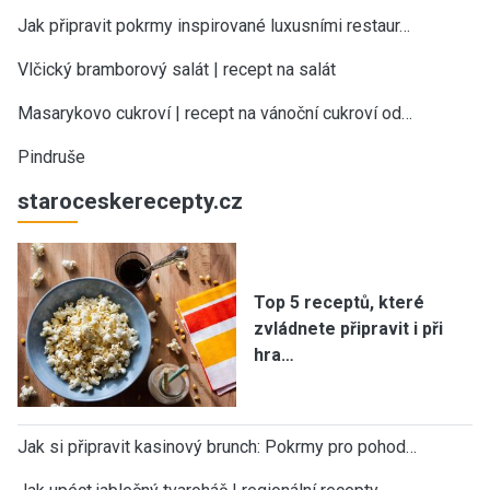
Jak připravit pokrmy inspirované luxusními restaur…
Vlčický bramborový salát | recept na salát
Masarykovo cukroví | recept na vánoční cukroví od…
Pindruše
staroceskerecepty.cz
Top 5 receptů, které
zvládnete připravit i při
hra…
Jak si připravit kasinový brunch: Pokrmy pro pohod…