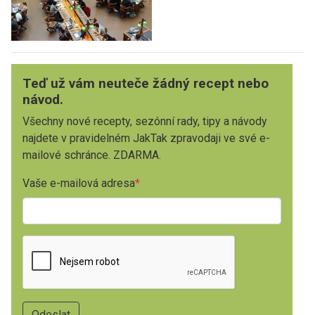
Teď už vám neuteče žádný recept nebo
návod.
Všechny nové recepty, sezónní rady, tipy a návody
najdete v pravidelném JakTak zpravodaji ve své e-
mailové schránce. ZDARMA.
Vaše e-mailová adresa