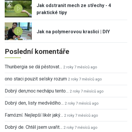
Jak odstranit mech ze střechy - 4
praktické tipy
Jak na polymerovou kraslici | DIY
Poslední komentáře
Thunbergia se dá pěstovat…
2 roky 7 měsíců ago
ono staci pouzit selsky rozum
2 roky 7 měsíců ago
Dobrý den,moc nechápu tento…
2 roky 7 měsíců ago
Dobrý den, listy medvědího…
2 roky 7 měsíců ago
Famózní. Nejlepší likér jaký…
2 roky 7 měsíců ago
Dobrý de. Chtěl jsem uvařit…
2 roky 7 měsíců ago