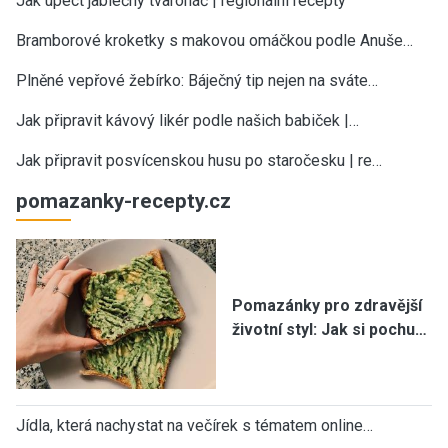
Jak upéct jablečný tvaroháč | regionální recepty
Bramborové kroketky s makovou omáčkou podle Anuše…
Plněné vepřové žebírko: Báječný tip nejen na sváte…
Jak připravit kávový likér podle našich babiček |…
Jak připravit posvícenskou husu po staročesku | re…
pomazanky-recepty.cz
Pomazánky pro zdravější
životní styl: Jak si pochu…
Jídla, která nachystat na večírek s tématem online…