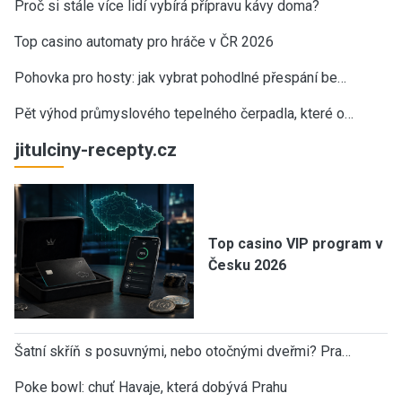
Proč si stále více lidí vybírá přípravu kávy doma?
Top casino automaty pro hráče v ČR 2026
Pohovka pro hosty: jak vybrat pohodlné přespání be…
Pět výhod průmyslového tepelného čerpadla, které o…
jitulciny-recepty.cz
Top casino VIP program v
Česku 2026
Šatní skříň s posuvnými, nebo otočnými dveřmi? Pra…
Poke bowl: chuť Havaje, která dobývá Prahu