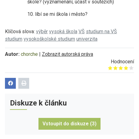
škole? (vyznamenání, účast v soutěžích)
10. líbí se mi škola i město?
Klíčová slova:
výběr
vysoká škola
VŠ
studium na VŠ
studium
vysokoškolské studium
univerzita
Autor:
chorche
|
Zobrazit autorská práva
Hodnocení
Give it 1/5
Give it 2/5
Give it 3/5
Give it 4/5
Give it 5/5
Diskuze k článku
Vstoupit do diskuze (3)