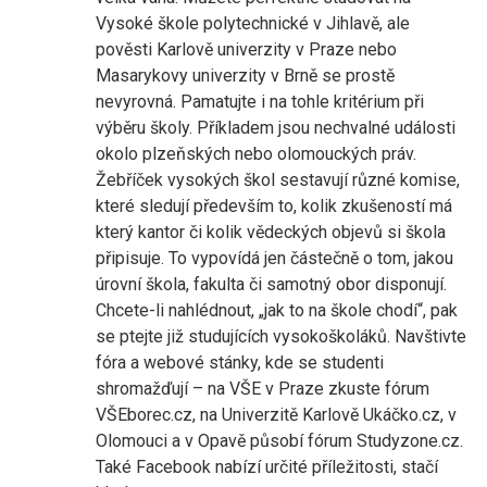
Vysoké škole polytechnické v Jihlavě, ale
pověsti Karlově univerzity v Praze nebo
Masarykovy univerzity v Brně se prostě
nevyrovná. Pamatujte i na tohle kritérium při
výběru školy. Příkladem jsou nechvalné události
okolo plzeňských nebo olomouckých práv.
Žebříček vysokých škol sestavují různé komise,
které sledují především to, kolik zkušeností má
který kantor či kolik vědeckých objevů si škola
připisuje. To vypovídá jen částečně o tom, jakou
úrovní škola, fakulta či samotný obor disponují.
Chcete-li nahlédnout, „jak to na škole chodí“, pak
se ptejte již studujících vysokoškoláků. Navštivte
fóra a webové stánky, kde se studenti
shromažďují – na VŠE v Praze zkuste fórum
VŠEborec.cz, na Univerzitě Karlově Ukáčko.cz, v
Olomouci a v Opavě působí fórum Studyzone.cz.
Také Facebook nabízí určité příležitosti, stačí