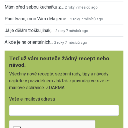
Mám před sebou kuchařku z…
2 roky 7 měsíců ago
Paní Ivano, moc Vám děkujeme…
2 roky 7 měsíců ago
Já je dělám trošku jinak,…
2 roky 7 měsíců ago
A kde je na orientalnich…
2 roky 7 měsíců ago
Teď už vám neuteče žádný recept nebo
návod.
Všechny nové recepty, sezónní rady, tipy a návody
najdete v pravidelném JakTak zpravodaji ve své e-
mailové schránce. ZDARMA.
Vaše e-mailová adresa