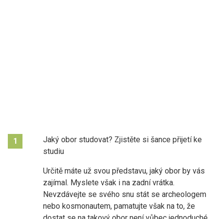
Jaký obor studovat? Zjistěte si šance přijetí ke
1
studiu
Určitě máte už svou představu, jaký obor by vás
zajímal. Myslete však i na zadní vrátka.
Nevzdávejte se svého snu stát se archeologem
nebo kosmonautem, pamatujte však na to, že
dostat se na takový obor není vůbec jednoduché.