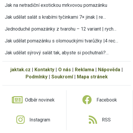
Jak na netradiční exotickou mrkvovou pomazánku
Jak udělat salát s krabími tyčinkami 7× jinak | re…
Jednoduché pomazánky z tvarohu – 12 variant | rych…
Jak udělat pomazánku s olomouckými tvarůžky |4 rec…
Jak udělat sýrový salát tak, abyste si pochutnali?…
jaktak.cz
|
Kontakty
|
O nás
|
Reklama
|
Nápověda
|
Podmínky
|
Soukromí
|
Mapa stránek
Odběr novinek
Facebook
Instagram
RSS