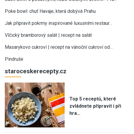
Poke bowl: chuť Havaje, která dobývá Prahu
Jak připravit pokrmy inspirované luxusními restaur…
Vlčický bramborový salát | recept na salát
Masarykovo cukroví | recept na vánoční cukroví od…
Pindruše
staroceskerecepty.cz
Top 5 receptů, které
zvládnete připravit i při
hra…