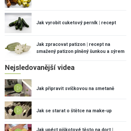
Jak vyrobit cuketový perník | recept
Jak zpracovat patizon | recept na
smažený patizon plněný šunkou a sýrem
Nejsledovanější videa
Jak připravit svíčkovou na smetaně
Jak se starat o štětce na make-up
Jak upéct piškotové těsto na dort |