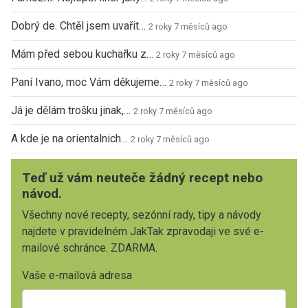
Dobrý de. Chtěl jsem uvařit…
2 roky 7 měsíců ago
Mám před sebou kuchařku z…
2 roky 7 měsíců ago
Paní Ivano, moc Vám děkujeme…
2 roky 7 měsíců ago
Já je dělám trošku jinak,…
2 roky 7 měsíců ago
A kde je na orientalnich…
2 roky 7 měsíců ago
Teď už vám neuteče žádný recept nebo
návod.
Všechny nové recepty, sezónní rady, tipy a návody
najdete v pravidelném JakTak zpravodaji ve své e-
mailové schránce. ZDARMA.
Vaše e-mailová adresa