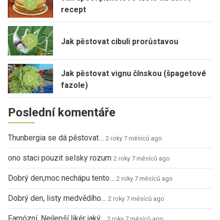
recept
Jak pěstovat cibuli prorůstavou
Jak pěstovat vignu čínskou (špagetové
fazole)
Poslední komentáře
Thunbergia se dá pěstovat…
2 roky 7 měsíců ago
ono staci pouzit selsky rozum
2 roky 7 měsíců ago
Dobrý den,moc nechápu tento…
2 roky 7 měsíců ago
Dobrý den, listy medvědího…
2 roky 7 měsíců ago
Famózní. Nejlepší likér jaký…
2 roky 7 měsíců ago