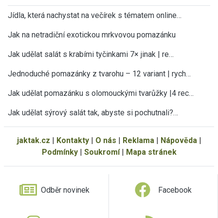
Jídla, která nachystat na večírek s tématem online…
Jak na netradiční exotickou mrkvovou pomazánku
Jak udělat salát s krabími tyčinkami 7× jinak | re…
Jednoduché pomazánky z tvarohu – 12 variant | rych…
Jak udělat pomazánku s olomouckými tvarůžky |4 rec…
Jak udělat sýrový salát tak, abyste si pochutnali?…
jaktak.cz
|
Kontakty
|
O nás
|
Reklama
|
Nápověda
|
Podmínky
|
Soukromí
|
Mapa stránek
Odběr novinek
Facebook