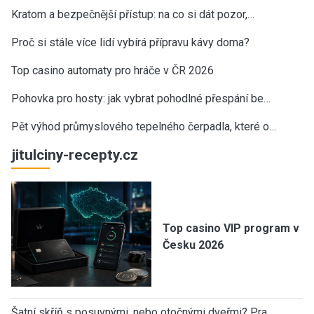
Kratom a bezpečnější přístup: na co si dát pozor,…
Proč si stále více lidí vybírá přípravu kávy doma?
Top casino automaty pro hráče v ČR 2026
Pohovka pro hosty: jak vybrat pohodlné přespání be…
Pět výhod průmyslového tepelného čerpadla, které o…
jitulciny-recepty.cz
Top casino VIP program v
Česku 2026
Šatní skříň s posuvnými, nebo otočnými dveřmi? Pra…