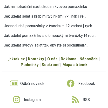
Jak na netradiční exotickou mrkvovou pomazánku
Jak udělat salát s krabími tyčinkami 7× jinak | re…
Jednoduché pomazánky z tvarohu – 12 variant | rych…
Jak udělat pomazánku s olomouckými tvarůžky |4 rec…
Jak udělat sýrový salát tak, abyste si pochutnali?…
jaktak.cz
|
Kontakty
|
O nás
|
Reklama
|
Nápověda
|
Podmínky
|
Soukromí
|
Mapa stránek
Odběr novinek
Facebook
Instagram
RSS