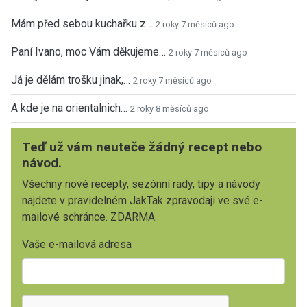
Mám před sebou kuchařku z…
2 roky 7 měsíců ago
Paní Ivano, moc Vám děkujeme…
2 roky 7 měsíců ago
Já je dělám trošku jinak,…
2 roky 7 měsíců ago
A kde je na orientalnich…
2 roky 8 měsíců ago
Teď už vám neuteče žádný recept nebo
návod.
Všechny nové recepty, sezónní rady, tipy a návody
najdete v pravidelném JakTak zpravodaji ve své e-
mailové schránce. ZDARMA.
Vaše e-mailová adresa