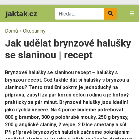
Domů
»
Okopaniny
Jak udělat brynzové halušky
se slaninou | recept
Brynzové halušky se slaninou recept – halušky s
brynzou recept. Což takhle dát si halušky s brynzou a
slaninou? Tento tradiční pokrm je jednoduchý na
přípravu, zasytí za pár korun celou rodinu a je hotový
prakticky za pár minut. Brynzové halušky jsou ideální
jako rychlá večeře. Na 4 porce budeme potřebovat:
800 g brambor, 300 g polohrubé mouky, 250 g brynzy,
200 g anglické slaniny, 2 vejce, 2 lžíce smetany a sůl.
Při přípravě brynzových halušek začneme pokrájením