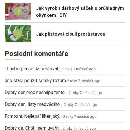
Jak vyrobit dárkový sáček s průhledným
okýnkem | DIY
Jak pěstovat cibuli prorůstavou
Poslední komentáře
Thunbergia se dá pěstovat…
2 roky 7 měsíců ago
ono staci pouzit selsky rozum
2 roky 7 měsíců ago
Dobrý den,moc nechápu tento…
2 roky 7 měsíců ago
Dobrý den, listy medvědího…
2 roky 7 měsíců ago
Famózní. Nejlepší likér jaký…
2 roky 7 měsíců ago
Dobrý de. Chtěl jsem uvařit…
2 roky 7 měsíců ago