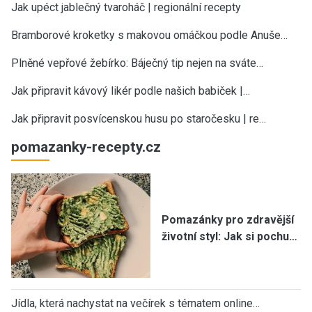
Jak upéct jablečný tvaroháč | regionální recepty
Bramborové kroketky s makovou omáčkou podle Anuše…
Plněné vepřové žebírko: Báječný tip nejen na sváte…
Jak připravit kávový likér podle našich babiček |…
Jak připravit posvícenskou husu po staročesku | re…
pomazanky-recepty.cz
Pomazánky pro zdravější
životní styl: Jak si pochu…
Jídla, která nachystat na večírek s tématem online…