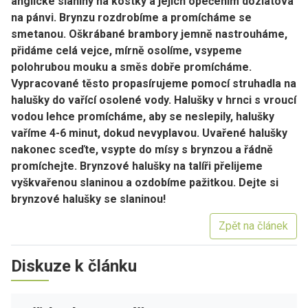
anglické slaniny na kostky a jejich opečením dozlatova
na pánvi. Brynzu rozdrobíme a promícháme se
smetanou. Oškrábané brambory jemně nastrouháme,
přidáme celá vejce, mírně osolíme, vsypeme
polohrubou mouku a směs dobře promícháme.
Vypracované těsto propasírujeme pomocí struhadla na
halušky do vařící osolené vody. Halušky v hrnci s vroucí
vodou lehce promícháme, aby se neslepily, halušky
vaříme 4-6 minut, dokud nevyplavou. Uvařené halušky
nakonec sceďte, vsypte do mísy s brynzou a řádně
promíchejte. Brynzové halušky na talíři přelijeme
vyškvařenou slaninou a ozdobíme pažitkou. Dejte si
brynzové halušky se slaninou!
Zpět na článek
Diskuze k článku