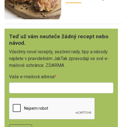
Teď už vám neuteče žádný recept nebo
návod.
Všechny nové recepty, sezónní rady, tipy a návody
najdete v pravidelném JakTak zpravodaji ve své e-
mailové schránce. ZDARMA.
Vaše e-mailová adresa