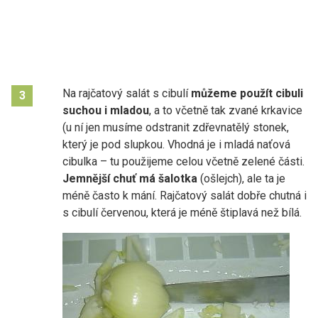
Na rajčatový salát s cibulí
můžeme použít cibuli
3
suchou i mladou
, a to včetně tak zvané krkavice
(u ní jen musíme odstranit zdřevnatělý stonek,
který je pod slupkou. Vhodná je i mladá naťová
cibulka – tu použijeme celou včetně zelené části.
Jemnější chuť má šalotka
(ošlejch), ale ta je
méně často k mání. Rajčatový salát dobře chutná i
s cibulí červenou, která je méně štiplavá než bílá.