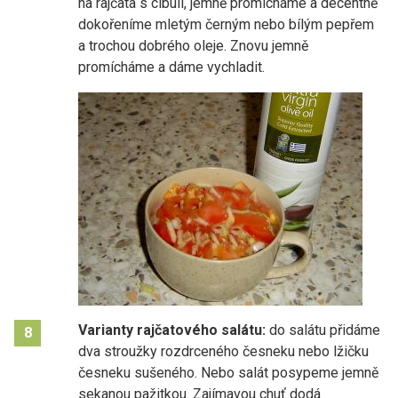
na rajčata s cibulí, jemně promícháme a decentně
dokořeníme mletým černým nebo bílým pepřem
a trochou dobrého oleje. Znovu jemně
promícháme a dáme vychladit.
Varianty rajčatového salátu:
do salátu přidáme
8
dva stroužky rozdrceného česneku nebo lžičku
česneku sušeného. Nebo salát posypeme jemně
sekanou pažitkou. Zajímavou chuť dodá