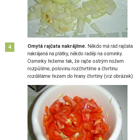
Omytá rajčata nakrájíme.
Někdo má rád rajčata
4
nakrájená na plátky, někdo raději na osminky.
Osminky řežeme tak, že rajče ostrým nožem
rozpůlíme, polovinu rozčtvrtíme a čtvrtinu
rozděláme řezem do hrany čtvrtiny (viz obrázek).