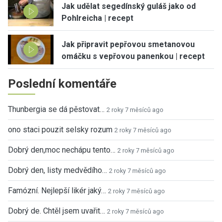
Jak udělat segedínský guláš jako od
Pohlreicha | recept
Jak připravit pepřovou smetanovou
omáčku s vepřovou panenkou | recept
Poslední komentáře
Thunbergia se dá pěstovat…
2 roky 7 měsíců ago
ono staci pouzit selsky rozum
2 roky 7 měsíců ago
Dobrý den,moc nechápu tento…
2 roky 7 měsíců ago
Dobrý den, listy medvědího…
2 roky 7 měsíců ago
Famózní. Nejlepší likér jaký…
2 roky 7 měsíců ago
Dobrý de. Chtěl jsem uvařit…
2 roky 7 měsíců ago