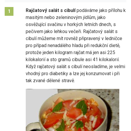
Rajčatový salát s cibulí
podáváme jako přílohu k
1
masitým nebo zeleninovým jídlům, jako
osvěžující svačinu v horkých letních dnech, s
pečivem jako lehkou večeři. Rajčatový salát s
cibulí můžeme mít rovněž připravený v ledničce
pro případ nenadálého hladu při redukční dietě,
protože jeden kilogram rajčat má jen asi 225
kilokalorií a sto gramů cibule asi 41 kilokalorií.
Když rajčatový salát s cibulí neosladíme, je velmi
vhodný pro diabetiky a lze jej konzumovat i při
tak zvané dělené stravě.