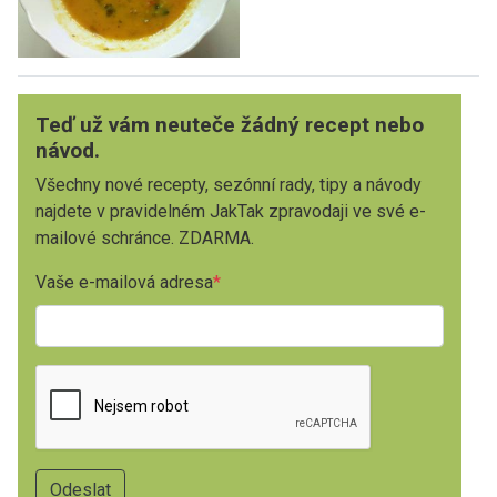
Teď už vám neuteče žádný recept nebo
návod.
Všechny nové recepty, sezónní rady, tipy a návody
najdete v pravidelném JakTak zpravodaji ve své e-
mailové schránce. ZDARMA.
Vaše e-mailová adresa