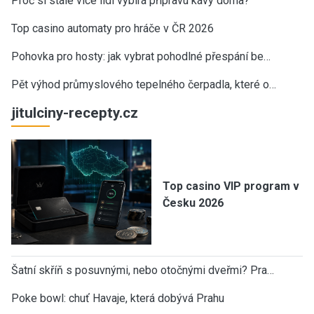
Proč si stále více lidí vybírá přípravu kávy doma?
Top casino automaty pro hráče v ČR 2026
Pohovka pro hosty: jak vybrat pohodlné přespání be…
Pět výhod průmyslového tepelného čerpadla, které o…
jitulciny-recepty.cz
Top casino VIP program v
Česku 2026
Šatní skříň s posuvnými, nebo otočnými dveřmi? Pra…
Poke bowl: chuť Havaje, která dobývá Prahu