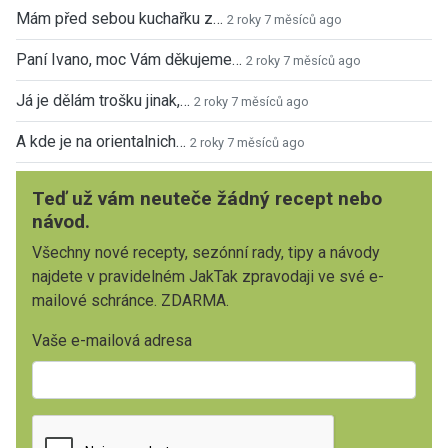
Mám před sebou kuchařku z…
2 roky 7 měsíců ago
Paní Ivano, moc Vám děkujeme…
2 roky 7 měsíců ago
Já je dělám trošku jinak,…
2 roky 7 měsíců ago
A kde je na orientalnich…
2 roky 7 měsíců ago
Teď už vám neuteče žádný recept nebo
návod.
Všechny nové recepty, sezónní rady, tipy a návody
najdete v pravidelném JakTak zpravodaji ve své e-
mailové schránce. ZDARMA.
Vaše e-mailová adresa