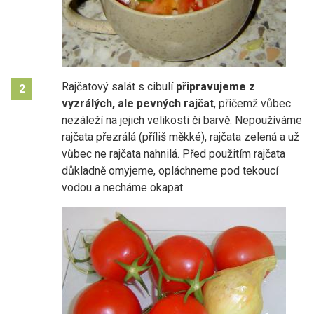
Rajčatový salát s cibulí
připravujeme z
2
vyzrálých, ale pevných rajčat
, přičemž vůbec
nezáleží na jejich velikosti či barvě. Nepoužíváme
rajčata přezrálá (příliš měkké), rajčata zelená a už
vůbec ne rajčata nahnilá. Před použitím rajčata
důkladně omyjeme, opláchneme pod tekoucí
vodou a necháme okapat.