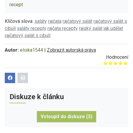
recept
Klíčová slova:
saláty
rajčata
rajčatový salát
rajčatový salát s
cibulí
saláty recepty
rajčata recepty
rajský salát
jak udělat
rajčatový salát s cibulí
Autor:
eliska1544
|
Zobrazit autorská práva
Hodnocení
Give it 1/5
Give it 2/5
Give it 3/5
Give it 4/5
Give it 5/5
Diskuze k článku
Vstoupit do diskuze (3)