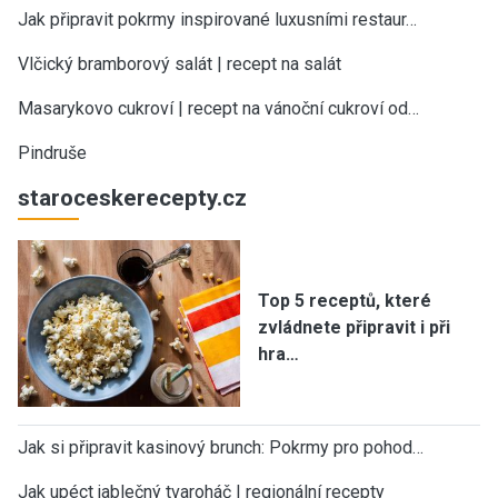
Jak připravit pokrmy inspirované luxusními restaur…
Vlčický bramborový salát | recept na salát
Masarykovo cukroví | recept na vánoční cukroví od…
Pindruše
staroceskerecepty.cz
Top 5 receptů, které
zvládnete připravit i při
hra…
Jak si připravit kasinový brunch: Pokrmy pro pohod…
Jak upéct jablečný tvaroháč | regionální recepty