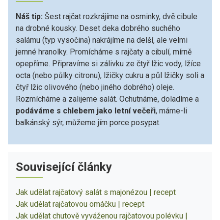
Náš tip:
Šest rajčat rozkrájíme na osminky, dvě cibule
na drobné kousky. Deset deka dobrého suchého
salámu (typ vysočina) nakrájíme na delší, ale velmi
jemné hranolky. Promícháme s rajčaty a cibulí, mírně
opepříme. Připravíme si zálivku ze čtyř lžic vody, lžíce
octa (nebo půlky citronu), lžičky cukru a půl lžičky soli a
čtyř lžic olivového (nebo jiného dobrého) oleje.
Rozmícháme a zalijeme salát. Ochutnáme, doladíme a
podáváme s chlebem jako letní večeři
, máme-li
balkánský sýr, můžeme jím porce posypat.
Související články
Jak udělat rajčatový salát s majonézou | recept
Jak udělat rajčatovou omáčku | recept
Jak udělat chutově vyváženou rajčatovou polévku |