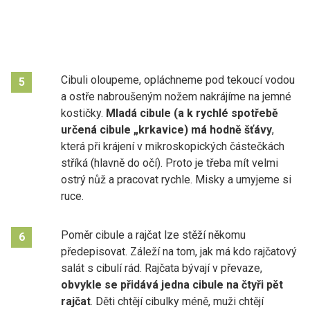
Cibuli oloupeme, opláchneme pod tekoucí vodou
5
a ostře nabroušeným nožem nakrájíme na jemné
kostičky.
Mladá cibule (a k rychlé spotřebě
určená cibule „krkavice) má hodně šťávy
,
která při krájení v mikroskopických částečkách
stříká (hlavně do očí). Proto je třeba mít velmi
ostrý nůž a pracovat rychle. Misky a umyjeme si
ruce.
Poměr cibule a rajčat lze stěží někomu
6
předepisovat. Záleží na tom, jak má kdo rajčatový
salát s cibulí rád. Rajčata bývají v převaze,
obvykle se přidává jedna cibule na čtyři pět
rajčat
. Děti chtějí cibulky méně, muži chtějí