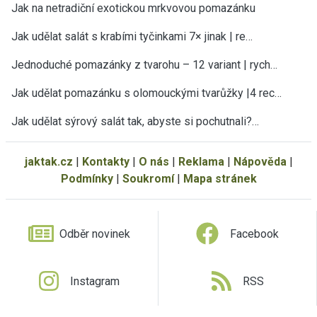
Jak na netradiční exotickou mrkvovou pomazánku
Jak udělat salát s krabími tyčinkami 7× jinak | re…
Jednoduché pomazánky z tvarohu – 12 variant | rych…
Jak udělat pomazánku s olomouckými tvarůžky |4 rec…
Jak udělat sýrový salát tak, abyste si pochutnali?…
jaktak.cz
|
Kontakty
|
O nás
|
Reklama
|
Nápověda
|
Podmínky
|
Soukromí
|
Mapa stránek
Odběr novinek
Facebook
Instagram
RSS