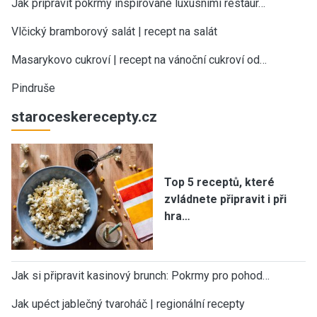
Jak připravit pokrmy inspirované luxusními restaur…
Vlčický bramborový salát | recept na salát
Masarykovo cukroví | recept na vánoční cukroví od…
Pindruše
staroceskerecepty.cz
Top 5 receptů, které
zvládnete připravit i při
hra…
Jak si připravit kasinový brunch: Pokrmy pro pohod…
Jak upéct jablečný tvaroháč | regionální recepty