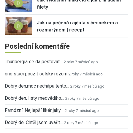
filety
Jak na pečená rajčata s česnekem a
rozmarýnem | recept
Poslední komentáře
Thunbergia se dá pěstovat…
2 roky 7 měsíců ago
ono staci pouzit selsky rozum
2 roky 7 měsíců ago
Dobrý den,moc nechápu tento…
2 roky 7 měsíců ago
Dobrý den, listy medvědího…
2 roky 7 měsíců ago
Famózní. Nejlepší likér jaký…
2 roky 7 měsíců ago
Dobrý de. Chtěl jsem uvařit…
2 roky 7 měsíců ago