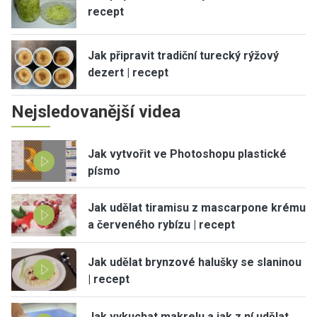
recept
Jak připravit tradiční turecký rýžový
dezert | recept
Nejsledovanější videa
Jak vytvořit ve Photoshopu plastické
písmo
Jak udělat tiramisu z mascarpone krému
a červeného rybízu | recept
Jak udělat brynzové halušky se slaninou
| recept
Jak vykuchat makrelu a jak z ní udělat