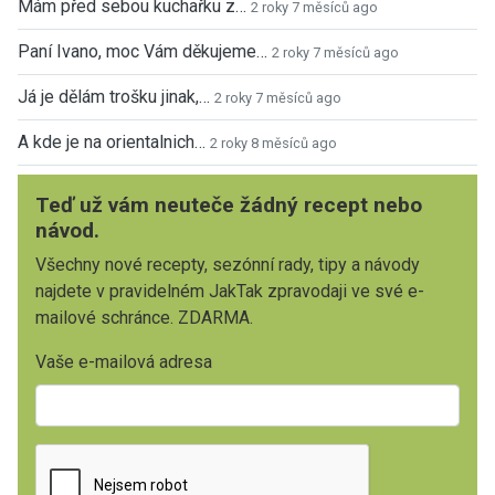
Mám před sebou kuchařku z…
2 roky 7 měsíců ago
Paní Ivano, moc Vám děkujeme…
2 roky 7 měsíců ago
Já je dělám trošku jinak,…
2 roky 7 měsíců ago
A kde je na orientalnich…
2 roky 8 měsíců ago
Teď už vám neuteče žádný recept nebo
návod.
Všechny nové recepty, sezónní rady, tipy a návody
najdete v pravidelném JakTak zpravodaji ve své e-
mailové schránce. ZDARMA.
Vaše e-mailová adresa