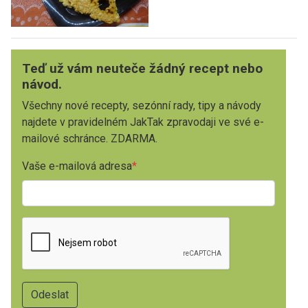
Teď už vám neuteče žádný recept nebo
návod.
Všechny nové recepty, sezónní rady, tipy a návody
najdete v pravidelném JakTak zpravodaji ve své e-
mailové schránce. ZDARMA.
Vaše e-mailová adresa