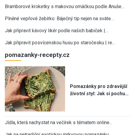
Bramborové kroketky s makovou omáčkou podle Anuše…
Plněné vepřové žebírko: Báječný tip nejen na sváte…
Jak připravit kávový likér podle našich babiček |…
Jak připravit posvícenskou husu po staročesku | re…
pomazanky-recepty.cz
Pomazánky pro zdravější
životní styl: Jak si pochu…
Jídla, která nachystat na večírek s tématem online…
Jak na netradiční exotickou mrkvovou pomazánku