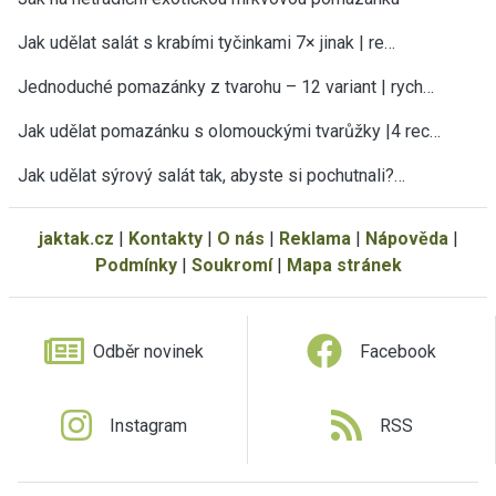
Jak udělat salát s krabími tyčinkami 7× jinak | re…
Jednoduché pomazánky z tvarohu – 12 variant | rych…
Jak udělat pomazánku s olomouckými tvarůžky |4 rec…
Jak udělat sýrový salát tak, abyste si pochutnali?…
jaktak.cz
|
Kontakty
|
O nás
|
Reklama
|
Nápověda
|
Podmínky
|
Soukromí
|
Mapa stránek
Odběr novinek
Facebook
Instagram
RSS