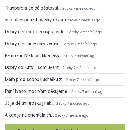
Thunbergia se dá pěstovat…
2 roky 7 měsíců ago
ono staci pouzit selsky rozum
2 roky 7 měsíců ago
Dobrý den,moc nechápu tento…
2 roky 7 měsíců ago
Dobrý den, listy medvědího…
2 roky 7 měsíců ago
Famózní. Nejlepší likér jaký…
2 roky 7 měsíců ago
Dobrý de. Chtěl jsem uvařit…
2 roky 7 měsíců ago
Mám před sebou kuchařku z…
2 roky 7 měsíců ago
Paní Ivano, moc Vám děkujeme…
2 roky 7 měsíců ago
Já je dělám trošku jinak,…
2 roky 7 měsíců ago
A kde je na orientalnich…
2 roky 7 měsíců ago