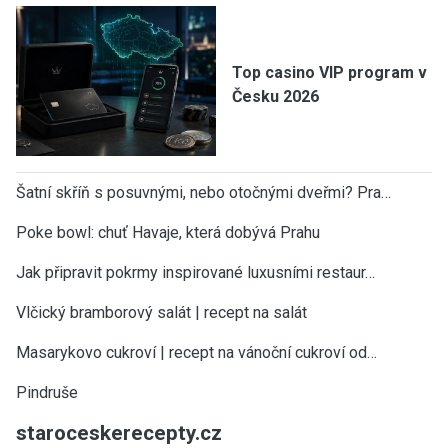
Top casino VIP program v
Česku 2026
Šatní skříň s posuvnými, nebo otočnými dveřmi? Pra…
Poke bowl: chuť Havaje, která dobývá Prahu
Jak připravit pokrmy inspirované luxusními restaur…
Vlčický bramborový salát | recept na salát
Masarykovo cukroví | recept na vánoční cukroví od…
Pindruše
staroceskerecepty.cz