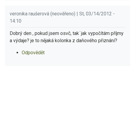
veronika raušerová (neověřeno) | St, 03/14/2012 -
14:10
Dobrý den , pokud jsem osvč, tak¨jak vypočítám příjmy
a výdaje? je to nějaká kolonka z daňového přiznání?
Odpovědět