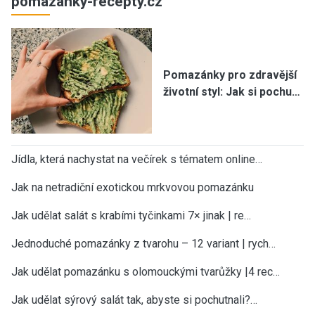
pomazanky-recepty.cz
Pomazánky pro zdravější
životní styl: Jak si pochu…
Jídla, která nachystat na večírek s tématem online…
Jak na netradiční exotickou mrkvovou pomazánku
Jak udělat salát s krabími tyčinkami 7× jinak | re…
Jednoduché pomazánky z tvarohu – 12 variant | rych…
Jak udělat pomazánku s olomouckými tvarůžky |4 rec…
Jak udělat sýrový salát tak, abyste si pochutnali?…