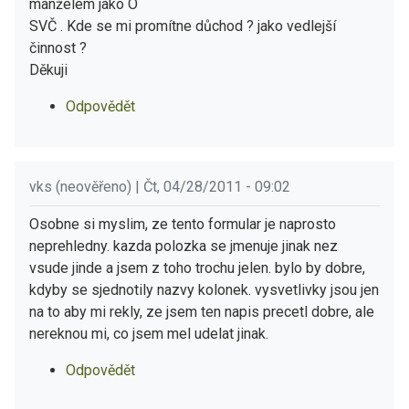
manželem jako O
SVČ . Kde se mi promítne důchod ? jako vedlejší
činnost ?
Děkuji
Odpovědět
vks (neověřeno) | Čt, 04/28/2011 - 09:02
Osobne si myslim, ze tento formular je naprosto
neprehledny. kazda polozka se jmenuje jinak nez
vsude jinde a jsem z toho trochu jelen. bylo by dobre,
kdyby se sjednotily nazvy kolonek. vysvetlivky jsou jen
na to aby mi rekly, ze jsem ten napis precetl dobre, ale
nereknou mi, co jsem mel udelat jinak.
Odpovědět