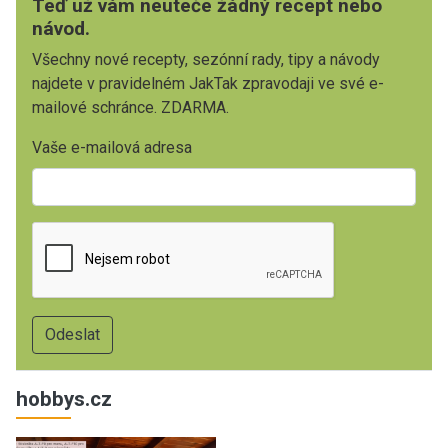
Teď už vám neuteče žádný recept nebo
návod.
Všechny nové recepty, sezónní rady, tipy a návody
najdete v pravidelném JakTak zpravodaji ve své e-
mailové schránce. ZDARMA.
Vaše e-mailová adresa
hobbys.cz