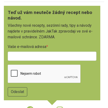
Teď už vám neuteče žádný recept nebo
návod.
Všechny nové recepty, sezónní rady, tipy a návody
najdete v pravidelném JakTak zpravodaji ve své e-
mailové schránce. ZDARMA.
Vaše e-mailová adresa