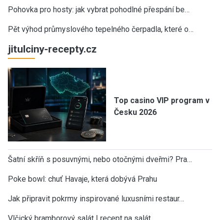
Pohovka pro hosty: jak vybrat pohodlné přespání be…
Pět výhod průmyslového tepelného čerpadla, které o…
jitulciny-recepty.cz
Top casino VIP program v
Česku 2026
Šatní skříň s posuvnými, nebo otočnými dveřmi? Pra…
Poke bowl: chuť Havaje, která dobývá Prahu
Jak připravit pokrmy inspirované luxusními restaur…
Vlčický bramborový salát | recept na salát