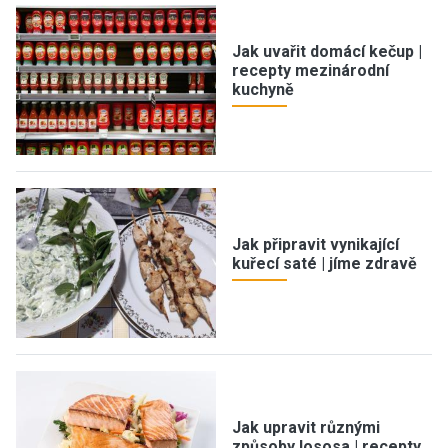
Jak uvařit domácí kečup |
recepty mezinárodní
kuchyně
Jak připravit vynikající
kuřecí saté | jíme zdravě
Jak upravit různými
způsoby lososa | recepty