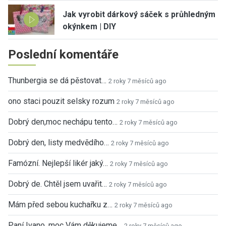
Jak vyrobit dárkový sáček s průhledným
okýnkem | DIY
Poslední komentáře
Thunbergia se dá pěstovat…
2 roky 7 měsíců ago
ono staci pouzit selsky rozum
2 roky 7 měsíců ago
Dobrý den,moc nechápu tento…
2 roky 7 měsíců ago
Dobrý den, listy medvědího…
2 roky 7 měsíců ago
Famózní. Nejlepší likér jaký…
2 roky 7 měsíců ago
Dobrý de. Chtěl jsem uvařit…
2 roky 7 měsíců ago
Mám před sebou kuchařku z…
2 roky 7 měsíců ago
Paní Ivano, moc Vám děkujeme…
2 roky 7 měsíců ago