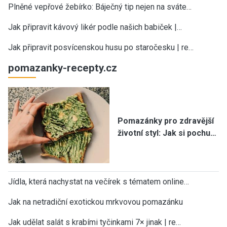
Plněné vepřové žebírko: Báječný tip nejen na sváte…
Jak připravit kávový likér podle našich babiček |…
Jak připravit posvícenskou husu po staročesku | re…
pomazanky-recepty.cz
Pomazánky pro zdravější
životní styl: Jak si pochu…
Jídla, která nachystat na večírek s tématem online…
Jak na netradiční exotickou mrkvovou pomazánku
Jak udělat salát s krabími tyčinkami 7× jinak | re…