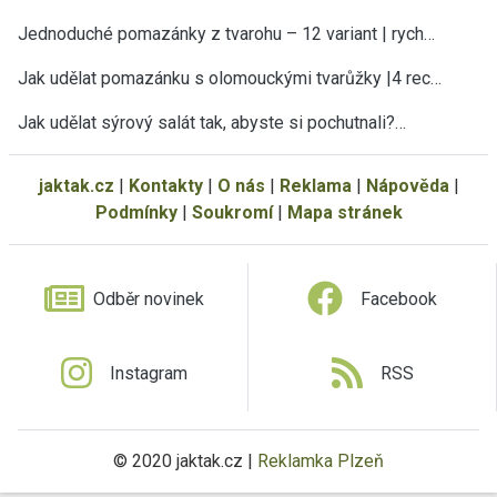
Jednoduché pomazánky z tvarohu – 12 variant | rych…
Jak udělat pomazánku s olomouckými tvarůžky |4 rec…
Jak udělat sýrový salát tak, abyste si pochutnali?…
jaktak.cz
|
Kontakty
|
O nás
|
Reklama
|
Nápověda
|
Podmínky
|
Soukromí
|
Mapa stránek
Odběr novinek
Facebook
Instagram
RSS
© 2020 jaktak.cz |
Reklamka Plzeň