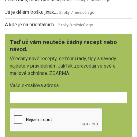
Já je dělám trošku jinak,…
2 roky 7 měsíců ago
A kde je na orientalnich…
2 roky 8 měsíců ago
Teď už vám neuteče žádný recept nebo
návod.
Všechny nové recepty, sezónní rady, tipy a návody
najdete v pravidelném JakTak zpravodaji ve své e-
mailové schránce. ZDARMA.
Vaše e-mailová adresa