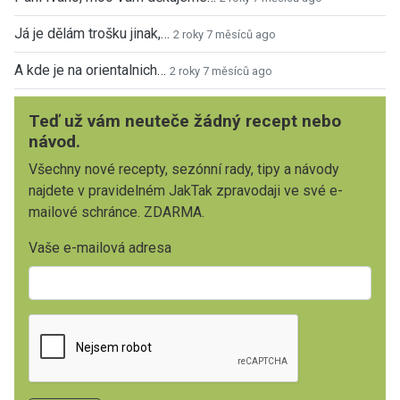
Já je dělám trošku jinak,…
2 roky 7 měsíců ago
A kde je na orientalnich…
2 roky 7 měsíců ago
Teď už vám neuteče žádný recept nebo
návod.
Všechny nové recepty, sezónní rady, tipy a návody
najdete v pravidelném JakTak zpravodaji ve své e-
mailové schránce. ZDARMA.
Vaše e-mailová adresa