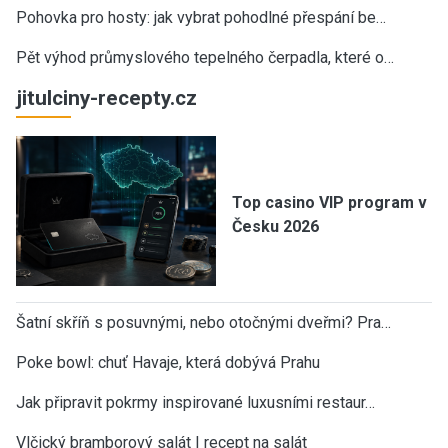
Pohovka pro hosty: jak vybrat pohodlné přespání be…
Pět výhod průmyslového tepelného čerpadla, které o…
jitulciny-recepty.cz
Top casino VIP program v
Česku 2026
Šatní skříň s posuvnými, nebo otočnými dveřmi? Pra…
Poke bowl: chuť Havaje, která dobývá Prahu
Jak připravit pokrmy inspirované luxusními restaur…
Vlčický bramborový salát | recept na salát