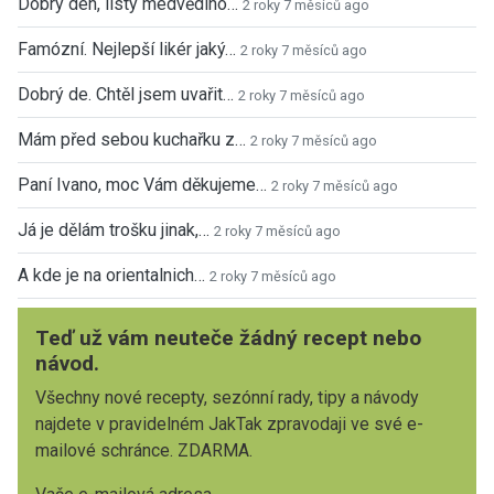
Dobrý den, listy medvědího…
2 roky 7 měsíců ago
Famózní. Nejlepší likér jaký…
2 roky 7 měsíců ago
Dobrý de. Chtěl jsem uvařit…
2 roky 7 měsíců ago
Mám před sebou kuchařku z…
2 roky 7 měsíců ago
Paní Ivano, moc Vám děkujeme…
2 roky 7 měsíců ago
Já je dělám trošku jinak,…
2 roky 7 měsíců ago
A kde je na orientalnich…
2 roky 7 měsíců ago
Teď už vám neuteče žádný recept nebo
návod.
Všechny nové recepty, sezónní rady, tipy a návody
najdete v pravidelném JakTak zpravodaji ve své e-
mailové schránce. ZDARMA.