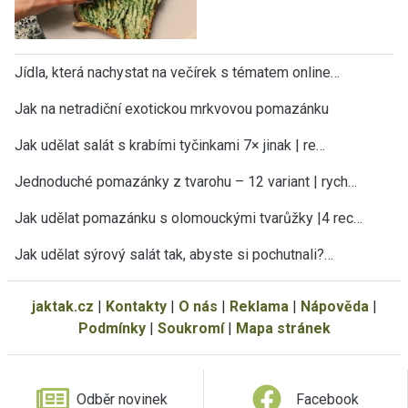
Jídla, která nachystat na večírek s tématem online…
Jak na netradiční exotickou mrkvovou pomazánku
Jak udělat salát s krabími tyčinkami 7× jinak | re…
Jednoduché pomazánky z tvarohu – 12 variant | rych…
Jak udělat pomazánku s olomouckými tvarůžky |4 rec…
Jak udělat sýrový salát tak, abyste si pochutnali?…
jaktak.cz
|
Kontakty
|
O nás
|
Reklama
|
Nápověda
|
Podmínky
|
Soukromí
|
Mapa stránek
Odběr novinek
Facebook