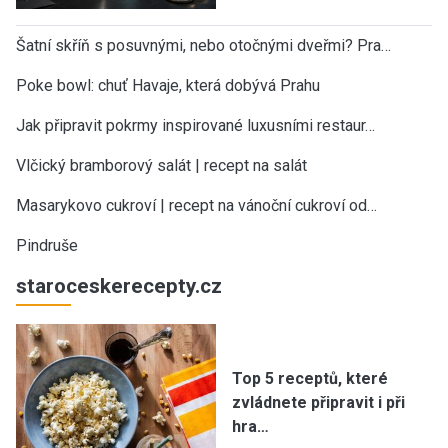
Šatní skříň s posuvnými, nebo otočnými dveřmi? Pra…
Poke bowl: chuť Havaje, která dobývá Prahu
Jak připravit pokrmy inspirované luxusními restaur…
Vlčický bramborový salát | recept na salát
Masarykovo cukroví | recept na vánoční cukroví od…
Pindruše
staroceskerecepty.cz
Top 5 receptů, které
zvládnete připravit i při
hra…