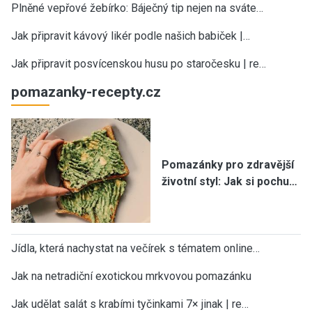
Plněné vepřové žebírko: Báječný tip nejen na sváte…
Jak připravit kávový likér podle našich babiček |…
Jak připravit posvícenskou husu po staročesku | re…
pomazanky-recepty.cz
Pomazánky pro zdravější
životní styl: Jak si pochu…
Jídla, která nachystat na večírek s tématem online…
Jak na netradiční exotickou mrkvovou pomazánku
Jak udělat salát s krabími tyčinkami 7× jinak | re…