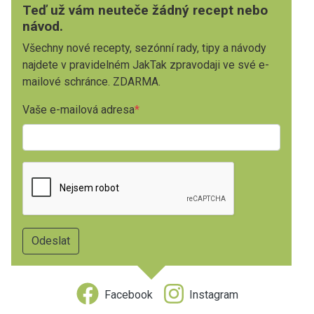
Teď už vám neuteče žádný recept nebo
návod.
Všechny nové recepty, sezónní rady, tipy a návody
najdete v pravidelném JakTak zpravodaji ve své e-
mailové schránce. ZDARMA.
Vaše e-mailová adresa
Facebook
Instagram