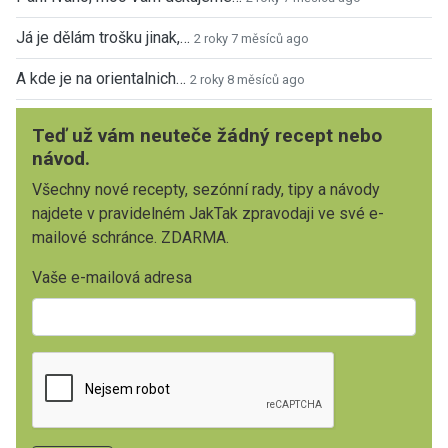
Já je dělám trošku jinak,…
2 roky 7 měsíců ago
A kde je na orientalnich…
2 roky 8 měsíců ago
Teď už vám neuteče žádný recept nebo
návod.
Všechny nové recepty, sezónní rady, tipy a návody
najdete v pravidelném JakTak zpravodaji ve své e-
mailové schránce. ZDARMA.
Vaše e-mailová adresa