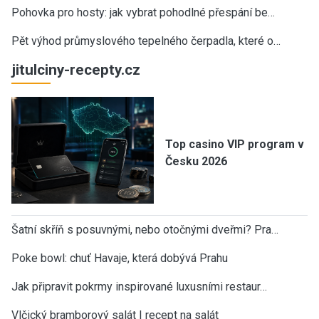
Pohovka pro hosty: jak vybrat pohodlné přespání be…
Pět výhod průmyslového tepelného čerpadla, které o…
jitulciny-recepty.cz
Top casino VIP program v
Česku 2026
Šatní skříň s posuvnými, nebo otočnými dveřmi? Pra…
Poke bowl: chuť Havaje, která dobývá Prahu
Jak připravit pokrmy inspirované luxusními restaur…
Vlčický bramborový salát | recept na salát