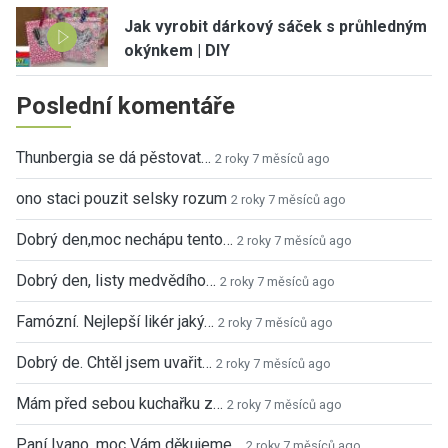
Jak vyrobit dárkový sáček s průhledným
okýnkem | DIY
Poslední komentáře
Thunbergia se dá pěstovat…
2 roky 7 měsíců ago
ono staci pouzit selsky rozum
2 roky 7 měsíců ago
Dobrý den,moc nechápu tento…
2 roky 7 měsíců ago
Dobrý den, listy medvědího…
2 roky 7 měsíců ago
Famózní. Nejlepší likér jaký…
2 roky 7 měsíců ago
Dobrý de. Chtěl jsem uvařit…
2 roky 7 měsíců ago
Mám před sebou kuchařku z…
2 roky 7 měsíců ago
Paní Ivano, moc Vám děkujeme…
2 roky 7 měsíců ago