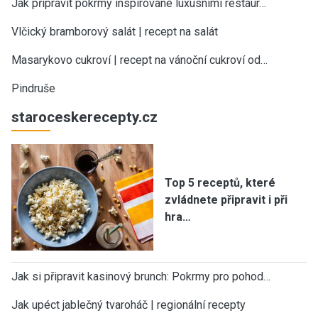
Jak připravit pokrmy inspirované luxusními restaur…
Vlčický bramborový salát | recept na salát
Masarykovo cukroví | recept na vánoční cukroví od…
Pindruše
staroceskerecepty.cz
Top 5 receptů, které
zvládnete připravit i při
hra…
Jak si připravit kasinový brunch: Pokrmy pro pohod…
Jak upéct jablečný tvaroháč | regionální recepty