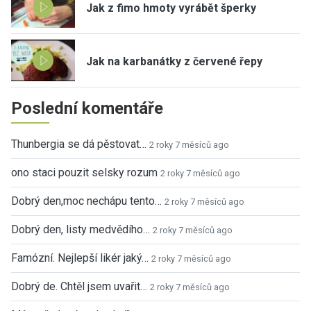
Jak z fimo hmoty vyrábět šperky
Jak na karbanátky z červené řepy
Poslední komentáře
Thunbergia se dá pěstovat…
2 roky 7 měsíců ago
ono staci pouzit selsky rozum
2 roky 7 měsíců ago
Dobrý den,moc nechápu tento…
2 roky 7 měsíců ago
Dobrý den, listy medvědího…
2 roky 7 měsíců ago
Famózní. Nejlepší likér jaký…
2 roky 7 měsíců ago
Dobrý de. Chtěl jsem uvařit…
2 roky 7 měsíců ago