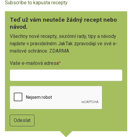
Subscribe to kapusta recepty
Teď už vám neuteče žádný recept nebo
návod.
Všechny nové recepty, sezónní rady, tipy a návody
najdete v pravidelném JakTak zpravodaji ve své e-
mailové schránce. ZDARMA.
Vaše e-mailová adresa