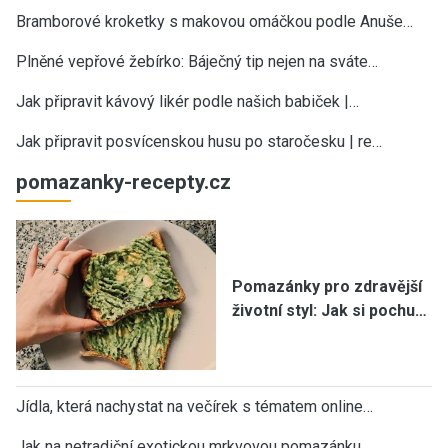
Bramborové kroketky s makovou omáčkou podle Anuše…
Plněné vepřové žebírko: Báječný tip nejen na sváte…
Jak připravit kávový likér podle našich babiček |…
Jak připravit posvícenskou husu po staročesku | re…
pomazanky-recepty.cz
Pomazánky pro zdravější
životní styl: Jak si pochu…
Jídla, která nachystat na večírek s tématem online…
Jak na netradiční exotickou mrkvovou pomazánku