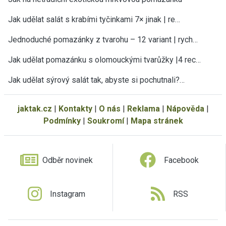
Jak udělat salát s krabími tyčinkami 7× jinak | re…
Jednoduché pomazánky z tvarohu – 12 variant | rych…
Jak udělat pomazánku s olomouckými tvarůžky |4 rec…
Jak udělat sýrový salát tak, abyste si pochutnali?…
jaktak.cz
|
Kontakty
|
O nás
|
Reklama
|
Nápověda
|
Podmínky
|
Soukromí
|
Mapa stránek
Odběr novinek
Facebook
Instagram
RSS