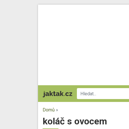
Domů
»
koláč s ovocem