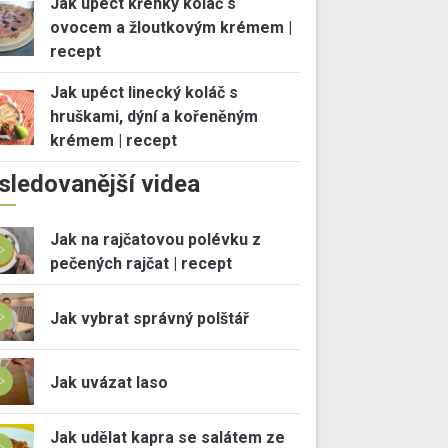
Jak upéct křehký koláč s
ovocem a žloutkovým krémem |
recept
Jak upéct linecký koláč s
hruškami, dýní a kořeněným
krémem | recept
sledovanější videa
Jak na rajčatovou polévku z
pečených rajčat | recept
Jak vybrat správný polštář
Jak uvázat laso
Jak udělat kapra se salátem ze