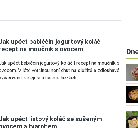
Jak upéct babiččin jogurtový koláč |
recept na moučník s ovocem
Dne
Jak upéct babiččin jogurtový koláč | recept na moučník s
ovocem. V létě většinou není chuť na složité a zdlouhavé
vyvařování, raději si užíváme hezkéh…
Jak upéct listový koláč se sušeným
ovocem a tvarohem