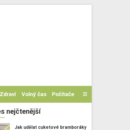
Zdraví
Volný čas
Počítače
s nejčtenější
Jak udělat cuketové bramboráky