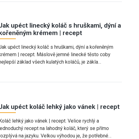
Jak upéct linecký koláč s hruškami, dýní a
kořeněným krémem | recept
Jak upéct linecký koláč s hruškami, dýní a kořeněným
krémem | recept. Máslově jemné linecké těsto coby
nejlepší základ všech kulatých koláčů, je zákla…
Jak upéct koláč lehký jako vánek | recept
Koláč lehký jako vánek | recept. Velice rychlý a
jednoduchý recept na lahodný koláč, který se přímo
rozplývá na jazyku. Velkou výhodou je, že potřebné…