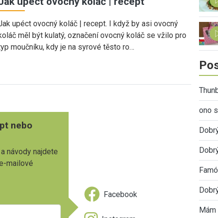
Jak upéct ovocný koláč | recept
Jak upéct ovocný koláč | recept. I když by asi ovocný
koláč měl být kulatý, označení ovocný koláč se vžilo pro
typ moučníku, kdy je na syrové těsto ro…
Pos
Thunb
ono s
pt nebo
Dobr
Dobrý
 a návody najdete
 e-mailové
Famóz
Dobrý
Facebook
Mám 