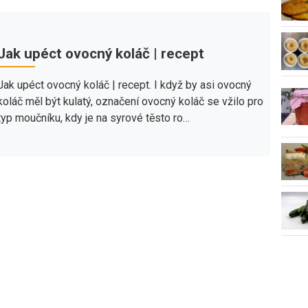
Jak upéct ovocný koláč | recept
Jak upéct ovocný koláč | recept. I když by asi ovocný
koláč měl být kulatý, označení ovocný koláč se vžilo pro
typ moučníku, kdy je na syrové těsto ro…