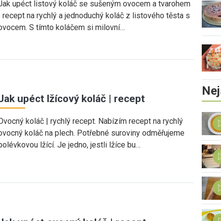
Jak upéct listový koláč se sušeným ovocem a tvarohem
| recept na rychlý a jednoduchý koláč z listového těsta s
ovocem. S tímto koláčem si milovní…
Nej
Jak upéct lžícový koláč | recept
Ovocný koláč | rychlý recept. Nabízím recept na rychlý
ovocný koláč na plech. Potřebné suroviny odměřujeme
polévkovou lžící. Je jedno, jestli lžíce bu…