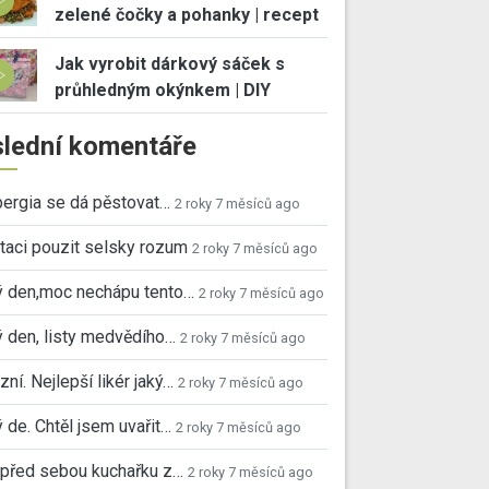
zelené čočky a pohanky | recept
Jak vyrobit dárkový sáček s
průhledným okýnkem | DIY
lední komentáře
ergia se dá pěstovat…
2 roky 7 měsíců ago
taci pouzit selsky rozum
2 roky 7 měsíců ago
ý den,moc nechápu tento…
2 roky 7 měsíců ago
 den, listy medvědího…
2 roky 7 měsíců ago
ní. Nejlepší likér jaký…
2 roky 7 měsíců ago
 de. Chtěl jsem uvařit…
2 roky 7 měsíců ago
před sebou kuchařku z…
2 roky 7 měsíců ago