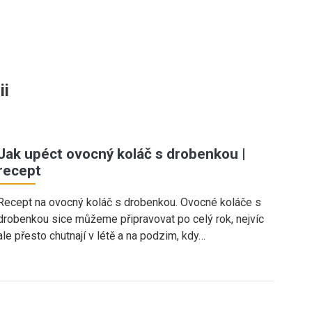
ii
Jak upéct ovocný koláč s drobenkou |
recept
Recept na ovocný koláč s drobenkou. Ovocné koláče s
drobenkou sice můžeme připravovat po celý rok, nejvíc
ale přesto chutnají v létě a na podzim, kdy…