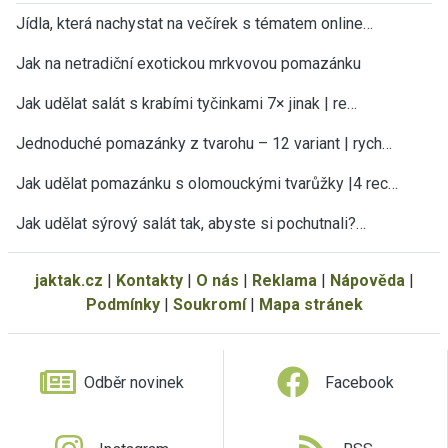
Jídla, která nachystat na večírek s tématem online…
Jak na netradiční exotickou mrkvovou pomazánku
Jak udělat salát s krabími tyčinkami 7× jinak | re…
Jednoduché pomazánky z tvarohu – 12 variant | rych…
Jak udělat pomazánku s olomouckými tvarůžky |4 rec…
Jak udělat sýrový salát tak, abyste si pochutnali?…
jaktak.cz
|
Kontakty
|
O nás
|
Reklama
|
Nápověda
|
Podmínky
|
Soukromí
|
Mapa stránek
Odběr novinek
Facebook