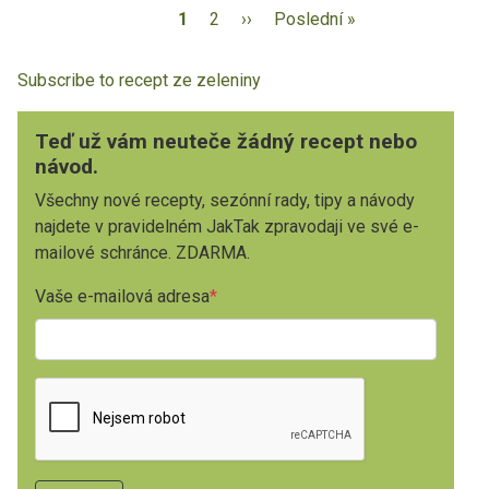
1
2
››
Poslední »
Subscribe to recept ze zeleniny
Teď už vám neuteče žádný recept nebo
návod.
Všechny nové recepty, sezónní rady, tipy a návody
najdete v pravidelném JakTak zpravodaji ve své e-
mailové schránce. ZDARMA.
Vaše e-mailová adresa