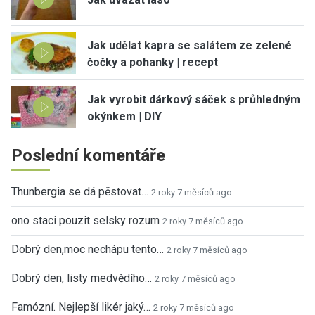
Jak udělat kapra se salátem ze zelené
čočky a pohanky | recept
Jak vyrobit dárkový sáček s průhledným
okýnkem | DIY
Poslední komentáře
Thunbergia se dá pěstovat…
2 roky 7 měsíců ago
ono staci pouzit selsky rozum
2 roky 7 měsíců ago
Dobrý den,moc nechápu tento…
2 roky 7 měsíců ago
Dobrý den, listy medvědího…
2 roky 7 měsíců ago
Famózní. Nejlepší likér jaký…
2 roky 7 měsíců ago