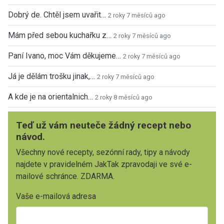
Dobrý de. Chtěl jsem uvařit…
2 roky 7 měsíců ago
Mám před sebou kuchařku z…
2 roky 7 měsíců ago
Paní Ivano, moc Vám děkujeme…
2 roky 7 měsíců ago
Já je dělám trošku jinak,…
2 roky 7 měsíců ago
A kde je na orientalnich…
2 roky 8 měsíců ago
Teď už vám neuteče žádný recept nebo
návod.
Všechny nové recepty, sezónní rady, tipy a návody
najdete v pravidelném JakTak zpravodaji ve své e-
mailové schránce. ZDARMA.
Vaše e-mailová adresa