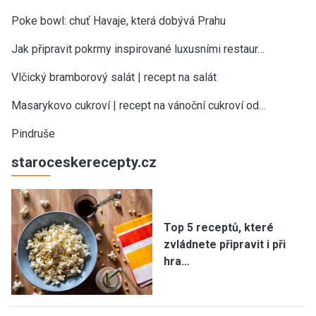
Poke bowl: chuť Havaje, která dobývá Prahu
Jak připravit pokrmy inspirované luxusními restaur…
Vlčický bramborový salát | recept na salát
Masarykovo cukroví | recept na vánoční cukroví od…
Pindruše
staroceskerecepty.cz
Top 5 receptů, které
zvládnete připravit i při
hra…