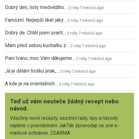
Dobrý den, listy medvědího…
2 roky 7 měsíců ago
Famózní. Nejlepší likér jaký…
2 roky 7 měsíců ago
Dobrý de. Chtěl jsem uvařit…
2 roky 7 měsíců ago
Mám před sebou kuchařku z…
2 roky 7 měsíců ago
Paní Ivano, moc Vám děkujeme…
2 roky 7 měsíců ago
Já je dělám trošku jinak,…
2 roky 7 měsíců ago
A kde je na orientalnich…
2 roky 7 měsíců ago
Teď už vám neuteče žádný recept nebo
návod.
Všechny nové recepty, sezónní rady, tipy a návody
najdete v pravidelném JakTak zpravodaji ve své e-
mailové schránce. ZDARMA.