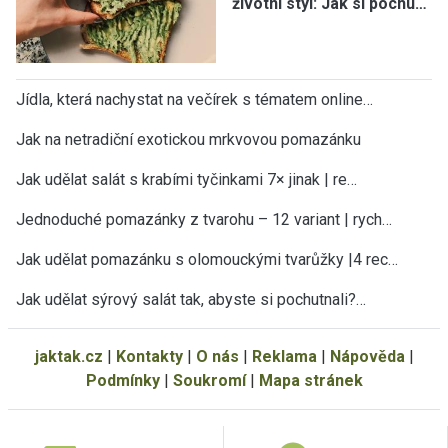
životní styl: Jak si pochu…
Jídla, která nachystat na večírek s tématem online…
Jak na netradiční exotickou mrkvovou pomazánku
Jak udělat salát s krabími tyčinkami 7× jinak | re…
Jednoduché pomazánky z tvarohu – 12 variant | rych…
Jak udělat pomazánku s olomouckými tvarůžky |4 rec…
Jak udělat sýrový salát tak, abyste si pochutnali?…
jaktak.cz
|
Kontakty
|
O nás
|
Reklama
|
Nápověda
|
Podmínky
|
Soukromí
|
Mapa stránek