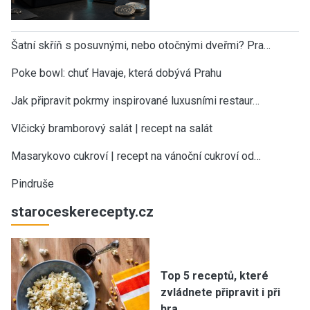
Šatní skříň s posuvnými, nebo otočnými dveřmi? Pra…
Poke bowl: chuť Havaje, která dobývá Prahu
Jak připravit pokrmy inspirované luxusními restaur…
Vlčický bramborový salát | recept na salát
Masarykovo cukroví | recept na vánoční cukroví od…
Pindruše
staroceskerecepty.cz
Top 5 receptů, které
zvládnete připravit i při
hra…