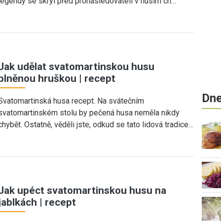
legendy se skryl před pronásledovateli v husím ch…
Jak udělat svatomartinskou husu
plněnou hruškou | recept
Dne
Svatomartinská husa recept. Na svátečním
svatomartinském stolu by pečená husa neměla nikdy
chybět. Ostatně, věděli jste, odkud se tato lidová tradice…
Jak upéct svatomartinskou husu na
jablkách | recept