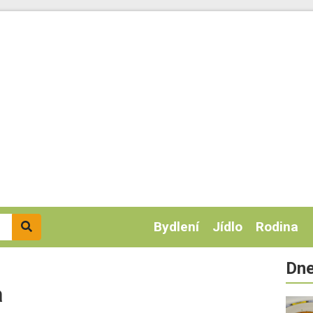
Bydlení
Jídlo
Rodina
Dne
a