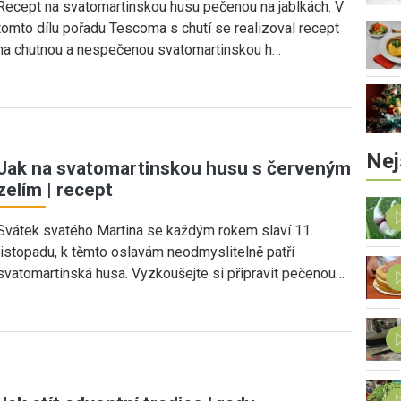
Recept na svatomartinskou husu pečenou na jablkách. V
tomto dílu pořadu Tescoma s chutí se realizoval recept
na chutnou a nespečenou svatomartinskou h…
Nej
Jak na svatomartinskou husu s červeným
zelím | recept
Svátek svatého Martina se každým rokem slaví 11.
listopadu, k těmto oslavám neodmyslitelně patří
svatomartinská husa. Vyzkoušejte si připravit pečenou…