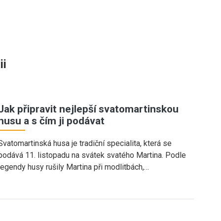
ii
Jak připravit nejlepší svatomartinskou
husu a s čím ji podávat
Svatomartinská husa je tradiční specialita, která se
podává 11. listopadu na svátek svatého Martina. Podle
legendy husy rušily Martina při modlitbách,…