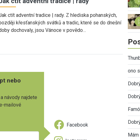
Jak ctít adventní tradice | rady
Jak ctít adventní tradice | rady. Z hlediska pohanských,
později křesťanských svátků a tradic, které se do dnešní
doby dochovaly, jsou Vánoce v povědo…
Pos
Thunb
ono s
pt nebo
Dobr
Dobrý
 a návody najdete
 e-mailové
Famóz
Dobrý
Facebook
Mám 