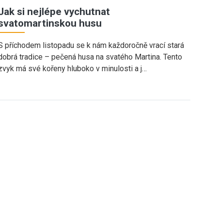
Jak si nejlépe vychutnat
svatomartinskou husu
S příchodem listopadu se k nám každoročně vrací stará
dobrá tradice – pečená husa na svatého Martina. Tento
zvyk má své kořeny hluboko v minulosti a j…