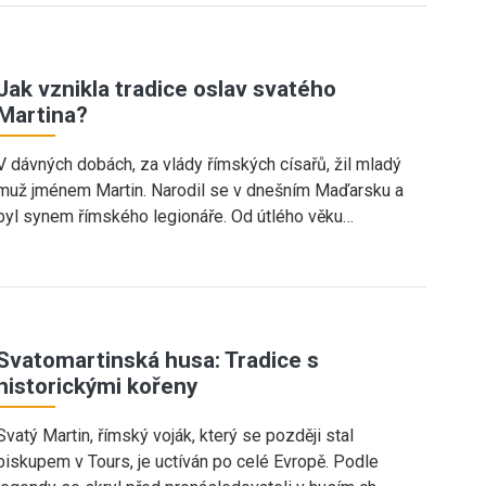
Jak vznikla tradice oslav svatého
Martina?
V dávných dobách, za vlády římských císařů, žil mladý
muž jménem Martin. Narodil se v dnešním Maďarsku a
byl synem římského legionáře. Od útlého věku…
Svatomartinská husa: Tradice s
historickými kořeny
Svatý Martin, římský voják, který se později stal
biskupem v Tours, je uctíván po celé Evropě. Podle