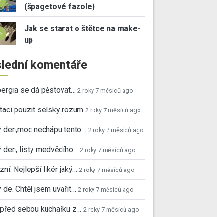
(špagetové fazole)
Jak se starat o štětce na make-
up
lední komentáře
ergia se dá pěstovat…
2 roky 7 měsíců ago
taci pouzit selsky rozum
2 roky 7 měsíců ago
ý den,moc nechápu tento…
2 roky 7 měsíců ago
 den, listy medvědího…
2 roky 7 měsíců ago
ní. Nejlepší likér jaký…
2 roky 7 měsíců ago
 de. Chtěl jsem uvařit…
2 roky 7 měsíců ago
před sebou kuchařku z…
2 roky 7 měsíců ago