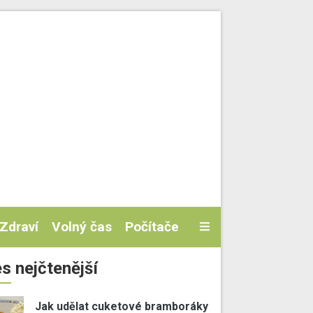
Zdraví
Volný čas
Počítače
s nejčtenější
Jak udělat cuketové bramboráky