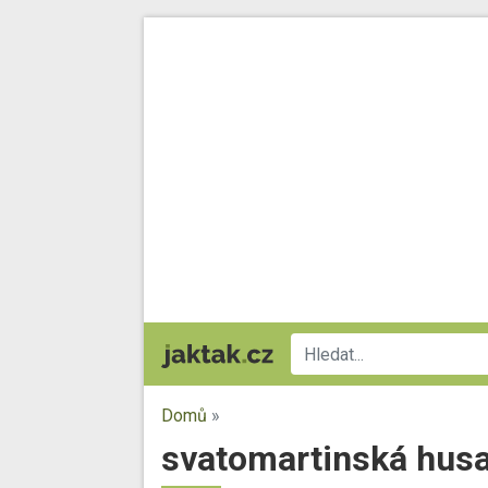
Domů
»
svatomartinská hus