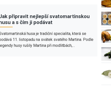
Jak připravit nejlepší svatomartinskou
husu a s čím ji podávat
Svatomartinská husa je tradiční specialita, která se
podává 11. listopadu na svátek svatého Martina. Podle
legendy husy rušily Martina při modlitbách,…