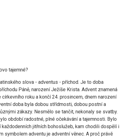
lovo tajemné?
atinského slova - adventus - příchod. Je to doba
příchodu Páně, narození Ježíše Krista. Advent znamená
e církevního roku a končí 24. prosincem, dnem narození
ventní doba byla dobou střídmosti, dobou postní a
různými zákazy. Nesmělo se tančit, nekonaly se svatby.
ylo období radostné, plné očekávání a tajemnosti. Bylo
každodenních jitřních bohoslužeb, kam chodili dospělí i
ním symbolem adventu je adventní věnec. A proč právě