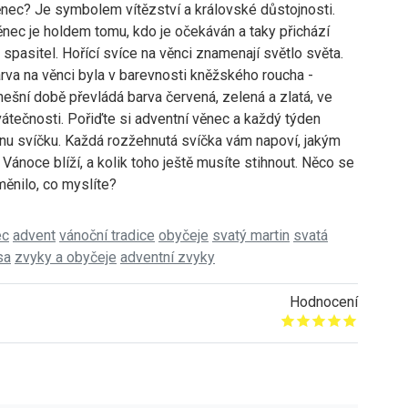
ěnec? Je symbolem vítězství a královské důstojnosti.
nec je holdem tomu, kdo je očekáván a taky přichází
a spasitel. Hořící svíce na věnci znamenají světlo světa.
rva na věnci byla v barevnosti kněžského roucha -
dnešní době převládá barva červená, zelená a zlatá, ve
átečnosti. Pořiďte si adventní věnec a každý týden
dnu svíčku. Každá rozžehnutá svíčka vám napoví, jakým
ánoce blíží, a kolik toho ještě musíte stihnout. Něco se
měnilo, co myslíte?
ec
advent
vánoční tradice
obyčeje
svatý martin
svatá
sa
zvyky a obyčeje
adventní zvyky
Hodnocení
Give it 1/5
Give it 2/5
Give it 3/5
Give it 4/5
Give it 5/5