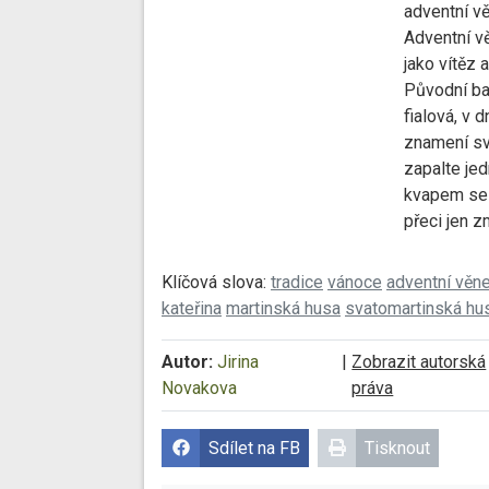
adventní v
Adventní vě
jako vítěz 
Původní ba
fialová, v 
znamení sv
zapalte je
kvapem se V
přeci jen z
Klíčová slova:
tradice
vánoce
adventní věn
kateřina
martinská husa
svatomartinská hu
Autor:
Jirina
|
Zobrazit autorská
Novakova
práva
Sdílet na FB
Tisknout