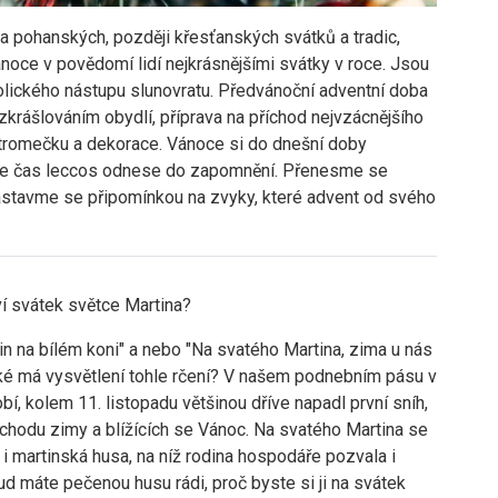
a pohanských, později křesťanských svátků a tradic,
noce v povědomí lidí nejkrásnějšími svátky v roce. Jsou
lického nástupu slunovratu. Předvánoční adventní doba
zkrášlováním obydlí, příprava na příchod nejvzácnějšího
 stromečku a dekorace. Vánoce si do dnešní doby
, ale čas leccos odnese do zapomnění. Přenesme se
astavme se připomínkou na zvyky, které advent od svého
ví svátek světce Martina?
tin na bílém koni" a nebo "Na svatého Martina, zima u nás
aké má vysvětlení tohle rčení? V našem podnebním pásu v
í, kolem 11. listopadu většinou dříve napadl první sníh,
íchodu zimy a blížících se Vánoc. Na svatého Martina se
 i martinská husa, na níž rodina hospodáře pozvala i
d máte pečenou husu rádi, proč byste si ji na svátek