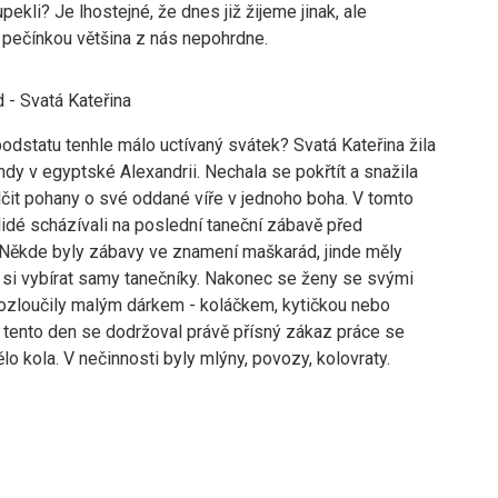
pekli? Je lhostejné, že dnes již žijeme jinak, ale
 pečínkou většina z nás nepohrdne.
d - Svatá Kateřina
dstatu tenhle málo uctívaný svátek? Svatá Kateřina žila
dy v egyptské Alexandrii. Nechala se pokřtít a snažila
čit pohany o své oddané víře v jednoho boha. V tomto
idé scházívali na poslední taneční zábavě před
Někde byly zábavy ve znamení maškarád, jinde měly
 si vybírat samy tanečníky. Nakonec se ženy se svými
rozloučily malým dárkem - koláčkem, kytičkou nebo
 tento den se dodržoval právě přísný zákaz práce se
lo kola. V nečinnosti byly mlýny, povozy, kolovraty.