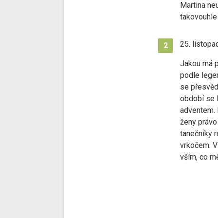
Martina neu
takovouhle
25. listopa
2
Jakou má po
podle legen
se přesvěd
období se l
adventem. 
ženy právo
tanečníky 
vrkočem. V
vším, co mě