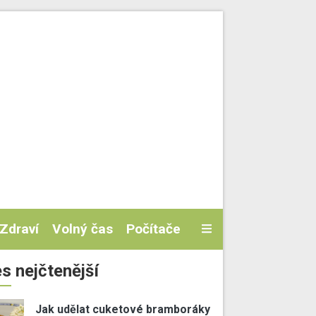
Zdraví
Volný čas
Počítače
s nejčtenější
Jak udělat cuketové bramboráky