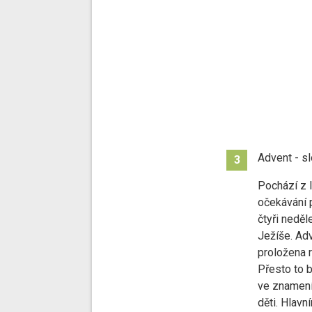
Advent - s
3
Pochází z l
očekávání 
čtyři neděl
Ježíše. Ad
proložena 
Přesto to b
ve znamení 
děti. Hlav