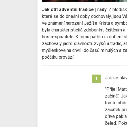
Jak ctít adventní tradice | rady.
Z hledisk
které se do dnešní doby dochovaly, jsou Vá
ve znamení narození Ježíše Krista a symbo
byla charakteristická zdobením, čištěním a 
hosta-spasitele. K tomu patřilo i zdobení
zachovaly jádro slavnosti, zvyků a tradic
myšlenkově na chvíli do časů minulých a z
počátku provází.
Jak se sla
1
"Přijel Mar
začíná". J
tomto obdob
začátek př
dříve pekla
čeleď. Poku