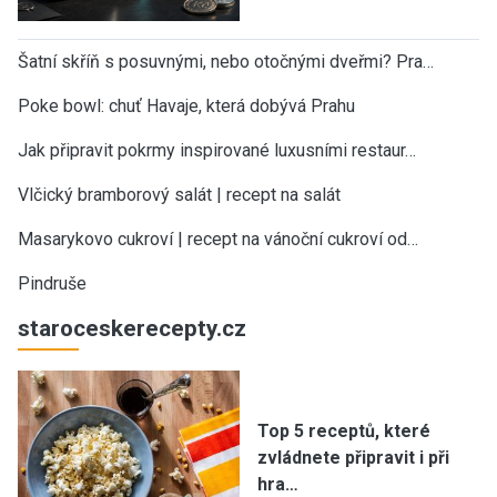
Šatní skříň s posuvnými, nebo otočnými dveřmi? Pra…
Poke bowl: chuť Havaje, která dobývá Prahu
Jak připravit pokrmy inspirované luxusními restaur…
Vlčický bramborový salát | recept na salát
Masarykovo cukroví | recept na vánoční cukroví od…
Pindruše
staroceskerecepty.cz
Top 5 receptů, které
zvládnete připravit i při
hra…