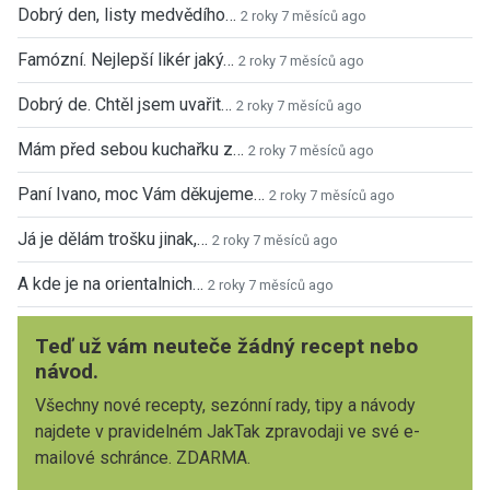
Dobrý den, listy medvědího…
2 roky 7 měsíců ago
Famózní. Nejlepší likér jaký…
2 roky 7 měsíců ago
Dobrý de. Chtěl jsem uvařit…
2 roky 7 měsíců ago
Mám před sebou kuchařku z…
2 roky 7 měsíců ago
Paní Ivano, moc Vám děkujeme…
2 roky 7 měsíců ago
Já je dělám trošku jinak,…
2 roky 7 měsíců ago
A kde je na orientalnich…
2 roky 7 měsíců ago
Teď už vám neuteče žádný recept nebo
návod.
Všechny nové recepty, sezónní rady, tipy a návody
najdete v pravidelném JakTak zpravodaji ve své e-
mailové schránce. ZDARMA.