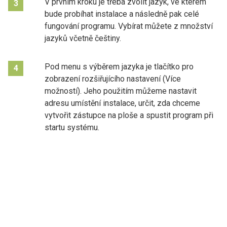
V prvním kroku je třeba zvolit jazyk, ve kterém
3
bude probíhat instalace a následně pak celé
fungování programu. Vybírat můžete z množství
jazyků včetně češtiny.
Pod menu s výběrem jazyka je tlačítko pro
4
zobrazení rozšiřujícího nastavení (Více
možností). Jeho použitím můžeme nastavit
adresu umístění instalace, určit, zda chceme
vytvořit zástupce na ploše a spustit program při
startu systému.