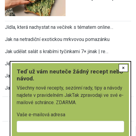
Jídla, která nachystat na večírek s tématem online…
Jak na netradiční exotickou mrkvovou pomazánku
Jak udělat salát s krabími tyčinkami 7× jinak | re…
Jednoduché pomazánky z tvarohu – 12 variant | rych…
×
Teď už vám neuteče žádný recept nebo
Jak udělat pomazánku s olomouckými tvarůžky |4 rec…
návod.
Jak udělat sýrový salát tak, abyste si pochutnali?…
Všechny nové recepty, sezónní rady, tipy a návody
najdete v pravidelném JakTak zpravodaji ve své e-
mailové schránce. ZDARMA.
jaktak.cz
|
Kontakty
|
O nás
|
Reklama
|
Nápověda
|
Podmínky
|
Soukromí
|
Mapa stránek
Vaše e-mailová adresa