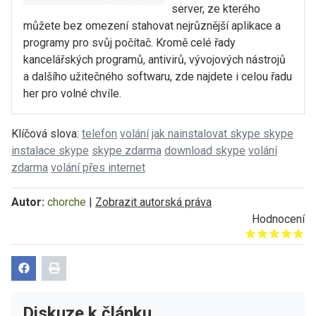
server, ze kterého
můžete bez omezení stahovat nejrůznější aplikace a
programy pro svůj počítač. Kromě celé řady
kancelářských programů, antivirů, vývojových nástrojů
a dalšího užitečného softwaru, zde najdete i celou řadu
her pro volné chvíle.
Klíčová slova:
telefon
volání
jak nainstalovat skype skype
instalace skype
skype zdarma
download skype
volání
zdarma
volání přes internet
Autor:
chorche
|
Zobrazit autorská práva
Hodnocení
Give it 1/5
Give it 2/5
Give it 3/5
Give it 4/5
Give it 5/5
Diskuze k článku