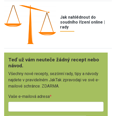
Jak nahlédnout do
soudního řízení online |
rady
Teď už vám neuteče žádný recept nebo
návod.
Všechny nové recepty, sezónní rady, tipy a návody
najdete v pravidelném JakTak zpravodaji ve své e-
mailové schránce. ZDARMA.
Vaše e-mailová adresa