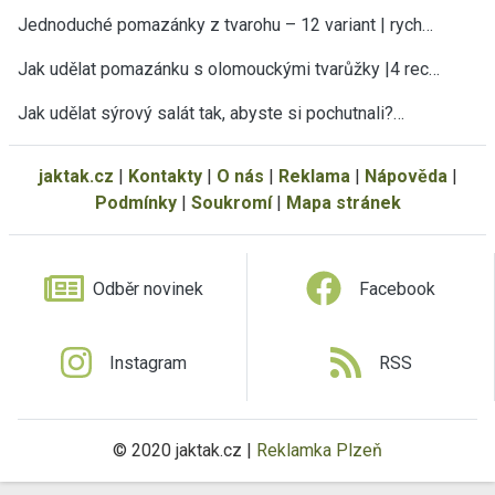
Jednoduché pomazánky z tvarohu – 12 variant | rych…
Jak udělat pomazánku s olomouckými tvarůžky |4 rec…
Jak udělat sýrový salát tak, abyste si pochutnali?…
jaktak.cz
|
Kontakty
|
O nás
|
Reklama
|
Nápověda
|
Podmínky
|
Soukromí
|
Mapa stránek
Odběr novinek
Facebook
Instagram
RSS
© 2020 jaktak.cz |
Reklamka Plzeň