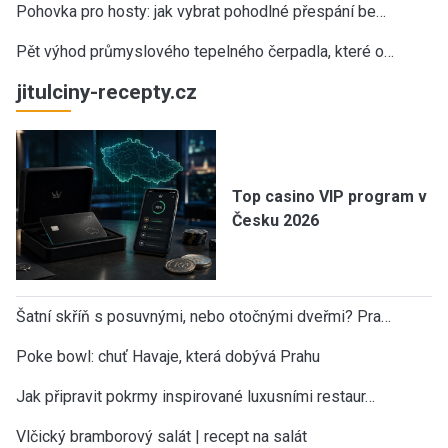
Pohovka pro hosty: jak vybrat pohodlné přespání be…
Pět výhod průmyslového tepelného čerpadla, které o…
jitulciny-recepty.cz
Top casino VIP program v
Česku 2026
Šatní skříň s posuvnými, nebo otočnými dveřmi? Pra…
Poke bowl: chuť Havaje, která dobývá Prahu
Jak připravit pokrmy inspirované luxusními restaur…
Vlčický bramborový salát | recept na salát