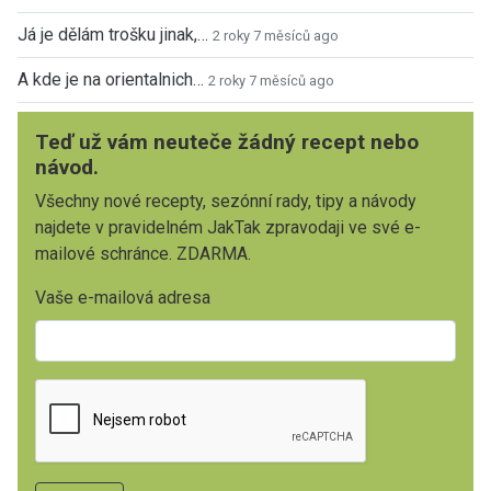
Já je dělám trošku jinak,…
2 roky 7 měsíců ago
A kde je na orientalnich…
2 roky 7 měsíců ago
Teď už vám neuteče žádný recept nebo
návod.
Všechny nové recepty, sezónní rady, tipy a návody
najdete v pravidelném JakTak zpravodaji ve své e-
mailové schránce. ZDARMA.
Vaše e-mailová adresa