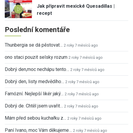
Jak připravit mexické Quesadillas |
recept
Poslední komentáře
Thunbergia se dá pěstovat…
2 roky 7 měsíců ago
ono staci pouzit selsky rozum
2 roky 7 měsíců ago
Dobrý den,moc nechápu tento…
2 roky 7 měsíců ago
Dobrý den, listy medvědího…
2 roky 7 měsíců ago
Famózní. Nejlepší likér jaký…
2 roky 7 měsíců ago
Dobrý de. Chtěl jsem uvařit…
2 roky 7 měsíců ago
Mám před sebou kuchařku z…
2 roky 7 měsíců ago
Paní Ivano, moc Vám děkujeme…
2 roky 7 měsíců ago