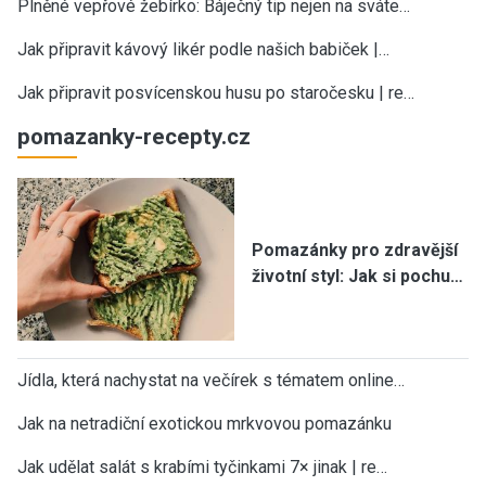
Plněné vepřové žebírko: Báječný tip nejen na sváte…
Jak připravit kávový likér podle našich babiček |…
Jak připravit posvícenskou husu po staročesku | re…
pomazanky-recepty.cz
Pomazánky pro zdravější
životní styl: Jak si pochu…
Jídla, která nachystat na večírek s tématem online…
Jak na netradiční exotickou mrkvovou pomazánku
Jak udělat salát s krabími tyčinkami 7× jinak | re…