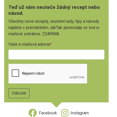
Teď už vám neuteče žádný recept nebo
návod.
Všechny nové recepty, sezónní rady, tipy a návody
najdete v pravidelném JakTak zpravodaji ve své e-
mailové schránce. ZDARMA.
Vaše e-mailová adresa
Facebook
Instagram