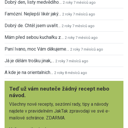
Dobrý den, listy medvědího…
2 roky 7 měsíců ago
Famózní. Nejlepší likér jaký…
2 roky 7 měsíců ago
Dobrý de. Chtěl jsem uvařit…
2 roky 7 měsíců ago
Mám před sebou kuchařku z…
2 roky 7 měsíců ago
Paní Ivano, moc Vám děkujeme…
2 roky 7 měsíců ago
Já je dělám trošku jinak,…
2 roky 7 měsíců ago
A kde je na orientalnich…
2 roky 8 měsíců ago
Teď už vám neuteče žádný recept nebo
návod.
Všechny nové recepty, sezónní rady, tipy a návody
najdete v pravidelném JakTak zpravodaji ve své e-
mailové schránce. ZDARMA.