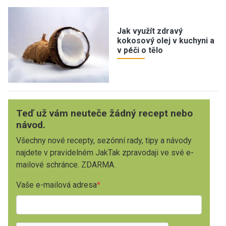
Jak využít zdravý
kokosový olej v kuchyni a
v péči o tělo
Teď už vám neuteče žádný recept nebo
návod.
Všechny nové recepty, sezónní rady, tipy a návody
najdete v pravidelném JakTak zpravodaji ve své e-
mailové schránce. ZDARMA.
Vaše e-mailová adresa