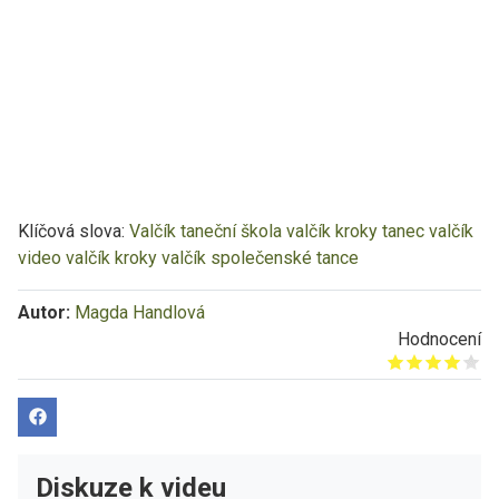
Klíčová slova:
Valčík
taneční škola
valčík kroky
tanec valčík
video valčík
kroky valčík
společenské tance
Autor:
Magda Handlová
Hodnocení
Give it 1/5
Give it 2/5
Give it 3/5
Give it 4/5
Give it 5/5
Diskuze k videu