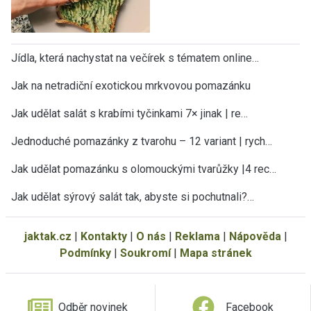
Jídla, která nachystat na večírek s tématem online…
Jak na netradiční exotickou mrkvovou pomazánku
Jak udělat salát s krabími tyčinkami 7× jinak | re…
Jednoduché pomazánky z tvarohu – 12 variant | rych…
Jak udělat pomazánku s olomouckými tvarůžky |4 rec…
Jak udělat sýrový salát tak, abyste si pochutnali?…
jaktak.cz
|
Kontakty
|
O nás
|
Reklama
|
Nápověda
|
Podmínky
|
Soukromí
|
Mapa stránek
Odběr novinek
Facebook