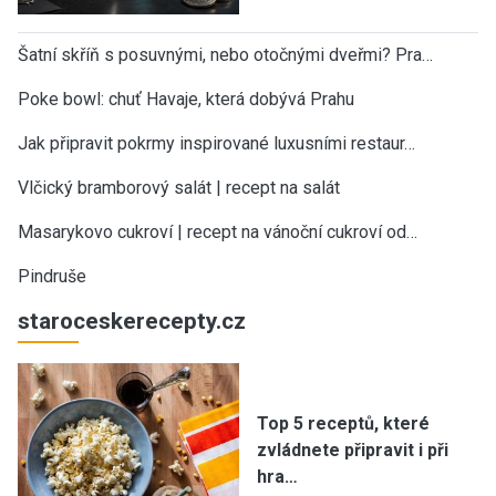
Šatní skříň s posuvnými, nebo otočnými dveřmi? Pra…
Poke bowl: chuť Havaje, která dobývá Prahu
Jak připravit pokrmy inspirované luxusními restaur…
Vlčický bramborový salát | recept na salát
Masarykovo cukroví | recept na vánoční cukroví od…
Pindruše
staroceskerecepty.cz
Top 5 receptů, které
zvládnete připravit i při
hra…