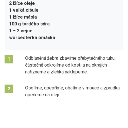
2 lžíce oleje
1 velká cibule
1 lžíce másla
100 g tvrdého sýra
1 – 2 vejce
worcesterká omáčka
Odblaněná žebra zbavíme přebytečného tuku,
1
částečně odkrojíme od kosti a na okrajích
nařízneme a zlehka naklepeme.
Osolíme, opepříme, obalíme v mouce a zprudka
2
opečeme na oleji.