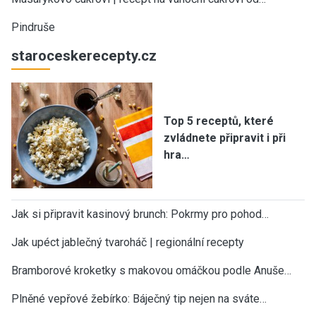
Pindruše
staroceskerecepty.cz
Top 5 receptů, které
zvládnete připravit i při
hra…
Jak si připravit kasinový brunch: Pokrmy pro pohod…
Jak upéct jablečný tvaroháč | regionální recepty
Bramborové kroketky s makovou omáčkou podle Anuše…
Plněné vepřové žebírko: Báječný tip nejen na sváte…