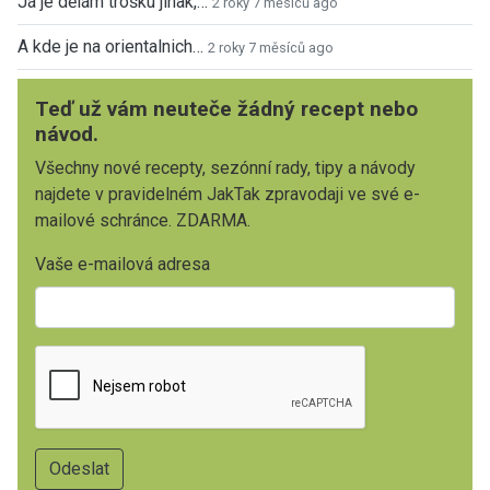
Já je dělám trošku jinak,…
2 roky 7 měsíců ago
A kde je na orientalnich…
2 roky 7 měsíců ago
Teď už vám neuteče žádný recept nebo
návod.
Všechny nové recepty, sezónní rady, tipy a návody
najdete v pravidelném JakTak zpravodaji ve své e-
mailové schránce. ZDARMA.
Vaše e-mailová adresa