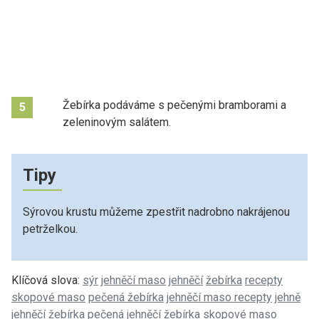
Žebírka podáváme s pečenými bramborami a
5
zeleninovým salátem.
Tipy
Sýrovou krustu můžeme zpestřit nadrobno nakrájenou
petrželkou.
Klíčová slova:
sýr
jehněčí maso
jehněčí
žebírka
recepty
skopové maso
pečená žebírka
jehněčí maso recepty
jehně
jehněčí žebírka
pečená jehněčí žebírka
skopové maso