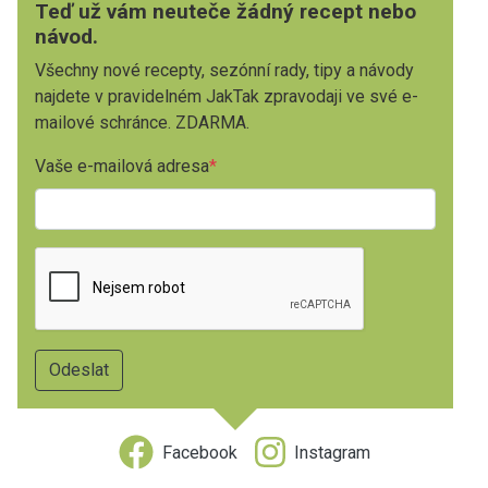
Teď už vám neuteče žádný recept nebo
návod.
Všechny nové recepty, sezónní rady, tipy a návody
najdete v pravidelném JakTak zpravodaji ve své e-
mailové schránce. ZDARMA.
Vaše e-mailová adresa
Facebook
Instagram