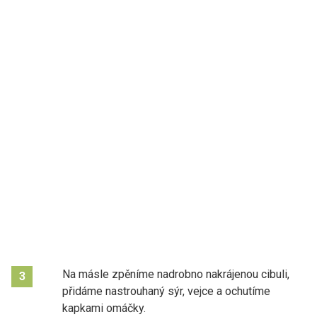
Na másle zpěníme nadrobno nakrájenou cibuli,
3
přidáme nastrouhaný sýr, vejce a ochutíme
kapkami omáčky.