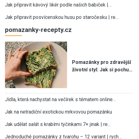
Jak připravit kávový likér podle našich babiček |…
Jak připravit posvícenskou husu po staročesku | re…
pomazanky-recepty.cz
Pomazánky pro zdravější
životní styl: Jak si pochu…
Jídla, která nachystat na večírek s tématem online…
Jak na netradiční exotickou mrkvovou pomazánku
Jak udělat salát s krabími tyčinkami 7× jinak | re…
Jednoduché pomazánky z tvarohu – 12 variant | rych…