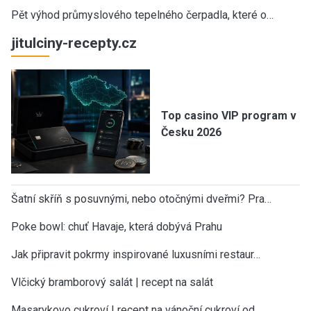
Pět výhod průmyslového tepelného čerpadla, které o…
jitulciny-recepty.cz
Top casino VIP program v
Česku 2026
Šatní skříň s posuvnými, nebo otočnými dveřmi? Pra…
Poke bowl: chuť Havaje, která dobývá Prahu
Jak připravit pokrmy inspirované luxusními restaur…
Vlčický bramborový salát | recept na salát
Masarykovo cukroví | recept na vánoční cukroví od…