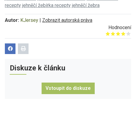
recepty
jehněčí žebírka recepty
jehněčí žebra
Autor:
KJersey
|
Zobrazit autorská práva
Hodnocení
Give it 1/5
Give it 2/5
Give it 3/5
Give it 4/5
Give it 5/5
Diskuze k článku
Vstoupit do diskuze