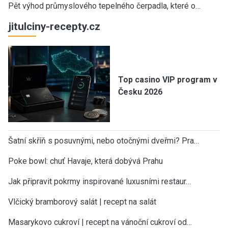
Pět výhod průmyslového tepelného čerpadla, které o…
jitulciny-recepty.cz
Top casino VIP program v
Česku 2026
Šatní skříň s posuvnými, nebo otočnými dveřmi? Pra…
Poke bowl: chuť Havaje, která dobývá Prahu
Jak připravit pokrmy inspirované luxusními restaur…
Vlčický bramborový salát | recept na salát
Masarykovo cukroví | recept na vánoční cukroví od…