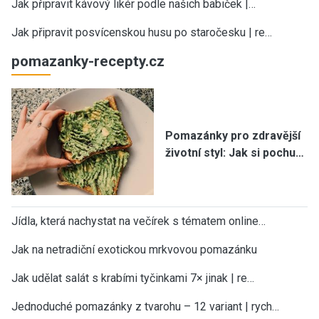
Jak připravit kávový likér podle našich babiček |…
Jak připravit posvícenskou husu po staročesku | re…
pomazanky-recepty.cz
Pomazánky pro zdravější
životní styl: Jak si pochu…
Jídla, která nachystat na večírek s tématem online…
Jak na netradiční exotickou mrkvovou pomazánku
Jak udělat salát s krabími tyčinkami 7× jinak | re…
Jednoduché pomazánky z tvarohu – 12 variant | rych…