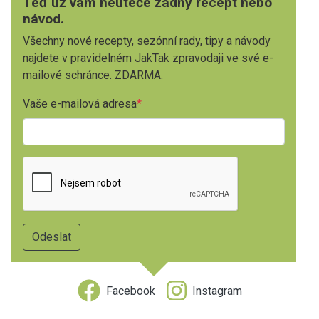
Teď už vám neuteče žádný recept nebo
návod.
Všechny nové recepty, sezónní rady, tipy a návody
najdete v pravidelném JakTak zpravodaji ve své e-
mailové schránce. ZDARMA.
Vaše e-mailová adresa
Facebook
Instagram