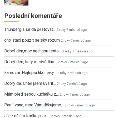
Poslední komentáře
Thunbergia se dá pěstovat…
2 roky 7 měsíců ago
ono staci pouzit selsky rozum
2 roky 7 měsíců ago
Dobrý den,moc nechápu tento…
2 roky 7 měsíců ago
Dobrý den, listy medvědího…
2 roky 7 měsíců ago
Famózní. Nejlepší likér jaký…
2 roky 7 měsíců ago
Dobrý de. Chtěl jsem uvařit…
2 roky 7 měsíců ago
Mám před sebou kuchařku z…
2 roky 7 měsíců ago
Paní Ivano, moc Vám děkujeme…
2 roky 7 měsíců ago
Já je dělám trošku jinak,…
2 roky 7 měsíců ago