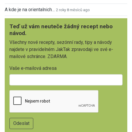
A kde je na orientalnich…
2 roky 8 měsíců ago
Teď už vám neuteče žádný recept nebo
návod.
Všechny nové recepty, sezónní rady, tipy a návody
najdete v pravidelném JakTak zpravodaji ve své e-
mailové schránce. ZDARMA.
Vaše e-mailová adresa