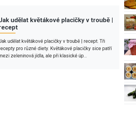
Jak udělat květákové placičky v troubě |
recept
Jak udělat květákové placičky v troubě | recept. Tři
recepty pro různé diety. Květákové placičky sice patří
mezi zeleninová jídla, ale při klasické úp…