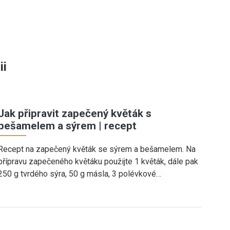
ii
Jak připravit zapečený květák s
bešamelem a sýrem | recept
Recept na zapečený květák se sýrem a bešamelem. Na
přípravu zapečeného květáku použijte 1 květák, dále pak
250 g tvrdého sýra, 50 g másla, 3 polévkové…