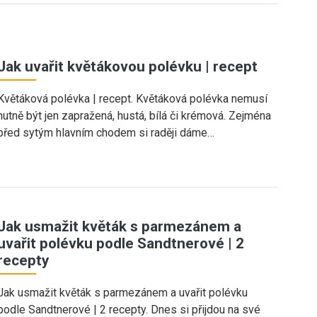
Jak uvařit květákovou polévku | recept
Květáková polévka | recept. Květáková polévka nemusí
nutně být jen zapražená, hustá, bílá či krémová. Zejména
před sytým hlavním chodem si raději dáme…
Jak usmažit květák s parmezánem a
uvařit polévku podle Sandtnerové | 2
recepty
Jak usmažit květák s parmezánem a uvařit polévku
podle Sandtnerové | 2 recepty. Dnes si přijdou na své