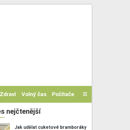
Zdraví
Volný čas
Počítače
s nejčtenější
Jak udělat cuketové bramboráky