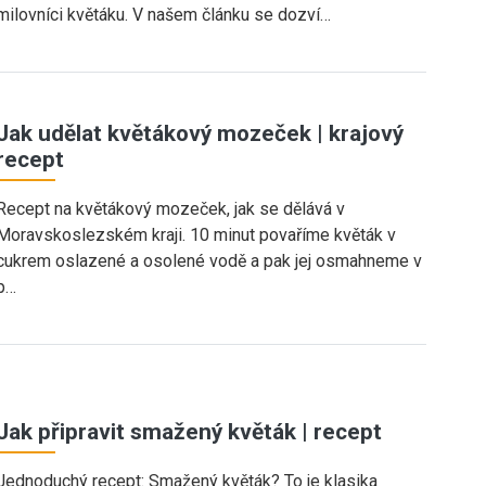
milovníci květáku. V našem článku se dozví…
Jak udělat květákový mozeček | krajový
recept
Recept na květákový mozeček, jak se dělává v
Moravskoslezském kraji. 10 minut povaříme květák v
cukrem oslazené a osolené vodě a pak jej osmahneme v
p…
Jak připravit smažený květák | recept
Jednoduchý recept: Smažený květák? To je klasika