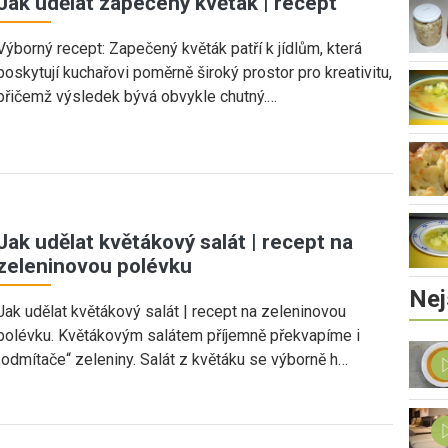
Jak udělat zapečený květák | recept
Výborný recept: Zapečený květák patří k jídlům, která
poskytují kuchařovi poměrně široký prostor pro kreativitu,
přičemž výsledek bývá obvykle chutný.…
Jak udělat květákový salát | recept na
zeleninovou polévku
Nej
Jak udělat květákový salát | recept na zeleninovou
polévku. Květákovým salátem příjemně překvapíme i
„odmítače“ zeleniny. Salát z květáku se výborně h…