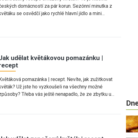
českých domácností za pár korun. Sezónní minutka z
květáku se osvědčí jako rychlé hlavní jídlo a mini…
Jak udělat květákovou pomazánku |
recept
Květáková pomazánka | recept. Nevíte, jak zužitkovat
květák? Už jste ho vyzkoušeli na všechny možné
způsoby? Třeba vás ještě nenapadlo, že ze zbytku u…
Dne