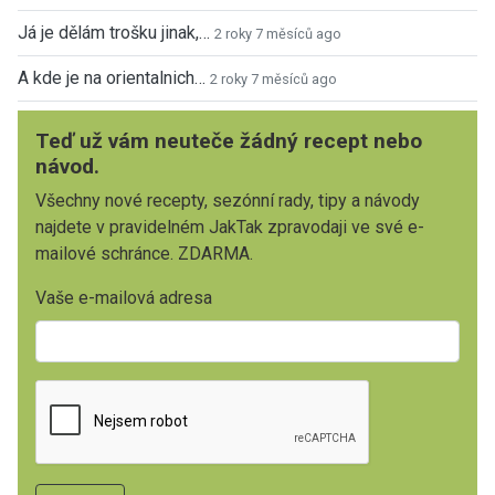
Já je dělám trošku jinak,…
2 roky 7 měsíců ago
A kde je na orientalnich…
2 roky 7 měsíců ago
Teď už vám neuteče žádný recept nebo
návod.
Všechny nové recepty, sezónní rady, tipy a návody
najdete v pravidelném JakTak zpravodaji ve své e-
mailové schránce. ZDARMA.
Vaše e-mailová adresa