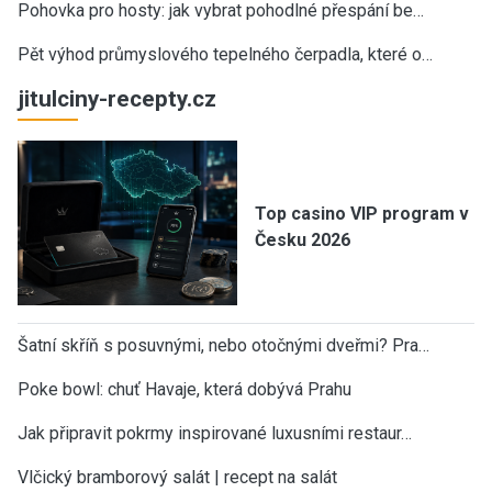
Pohovka pro hosty: jak vybrat pohodlné přespání be…
Pět výhod průmyslového tepelného čerpadla, které o…
jitulciny-recepty.cz
Top casino VIP program v
Česku 2026
Šatní skříň s posuvnými, nebo otočnými dveřmi? Pra…
Poke bowl: chuť Havaje, která dobývá Prahu
Jak připravit pokrmy inspirované luxusními restaur…
Vlčický bramborový salát | recept na salát