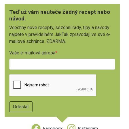
Teď už vám neuteče žádný recept nebo
návod.
Všechny nové recepty, sezónní rady, tipy a návody
najdete v pravidelném JakTak zpravodaji ve své e-
mailové schránce. ZDARMA.
Vaše e-mailová adresa
Facebook
Instagram