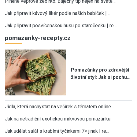
Plněné vepřové žebírko: Báječný tip nejen na sváte…
Jak připravit kávový likér podle našich babiček |…
Jak připravit posvícenskou husu po staročesku | re…
pomazanky-recepty.cz
Pomazánky pro zdravější
životní styl: Jak si pochu…
Jídla, která nachystat na večírek s tématem online…
Jak na netradiční exotickou mrkvovou pomazánku
Jak udělat salát s krabími tyčinkami 7× jinak | re…