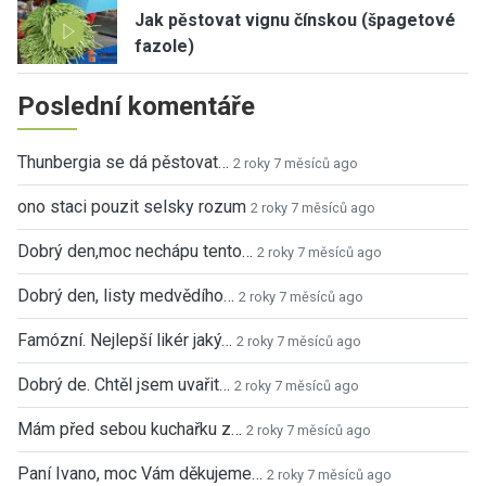
Jak pěstovat vignu čínskou (špagetové
fazole)
Poslední komentáře
Thunbergia se dá pěstovat…
2 roky 7 měsíců ago
ono staci pouzit selsky rozum
2 roky 7 měsíců ago
Dobrý den,moc nechápu tento…
2 roky 7 měsíců ago
Dobrý den, listy medvědího…
2 roky 7 měsíců ago
Famózní. Nejlepší likér jaký…
2 roky 7 měsíců ago
Dobrý de. Chtěl jsem uvařit…
2 roky 7 měsíců ago
Mám před sebou kuchařku z…
2 roky 7 měsíců ago
Paní Ivano, moc Vám děkujeme…
2 roky 7 měsíců ago