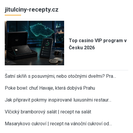
jitulciny-recepty.cz
Top casino VIP program v
Česku 2026
Šatní skříň s posuvnými, nebo otočnými dveřmi? Pra…
Poke bowl: chuť Havaje, která dobývá Prahu
Jak připravit pokrmy inspirované luxusními restaur…
Vlčický bramborový salát | recept na salát
Masarykovo cukroví | recept na vánoční cukroví od…