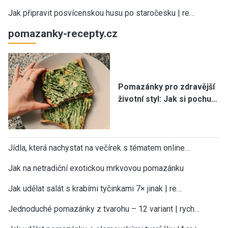
Jak připravit posvícenskou husu po staročesku | re…
pomazanky-recepty.cz
Pomazánky pro zdravější
životní styl: Jak si pochu…
Jídla, která nachystat na večírek s tématem online…
Jak na netradiční exotickou mrkvovou pomazánku
Jak udělat salát s krabími tyčinkami 7× jinak | re…
Jednoduché pomazánky z tvarohu – 12 variant | rych…