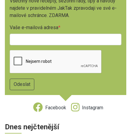
Všechny nové recepty, sezónní rady, tipy a návody
najdete v pravidelném JakTak zpravodaji ve své e-
mailové schránce. ZDARMA.
Vaše e-mailová adresa
Facebook
Instagram
Dnes nejčtenější