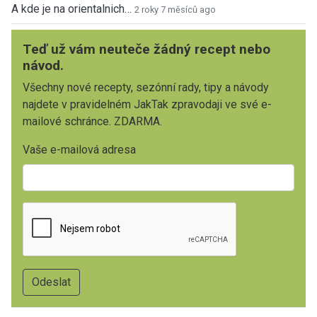
A kde je na orientalnich…
2 roky 7 měsíců ago
Teď už vám neuteče žádný recept nebo
návod.
Všechny nové recepty, sezónní rady, tipy a návody
najdete v pravidelném JakTak zpravodaji ve své e-
mailové schránce. ZDARMA.
Vaše e-mailová adresa