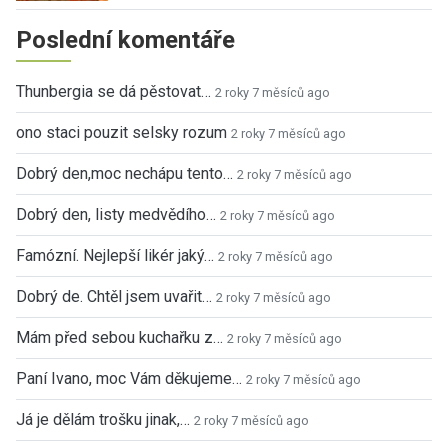
Poslední komentáře
Thunbergia se dá pěstovat…
2 roky 7 měsíců ago
ono staci pouzit selsky rozum
2 roky 7 měsíců ago
Dobrý den,moc nechápu tento…
2 roky 7 měsíců ago
Dobrý den, listy medvědího…
2 roky 7 měsíců ago
Famózní. Nejlepší likér jaký…
2 roky 7 měsíců ago
Dobrý de. Chtěl jsem uvařit…
2 roky 7 měsíců ago
Mám před sebou kuchařku z…
2 roky 7 měsíců ago
Paní Ivano, moc Vám děkujeme…
2 roky 7 měsíců ago
Já je dělám trošku jinak,…
2 roky 7 měsíců ago