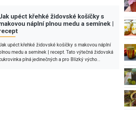
Jak upéct křehké židovské košíčky s
makovou náplní plnou medu a semínek |
recept
Jak upéct křehké židovské košíčky s makovou náplní
plnou medu a semínek | recept. Tato výtečná židovská
cukrovinka plná jedinečných a pro Blízký výcho…