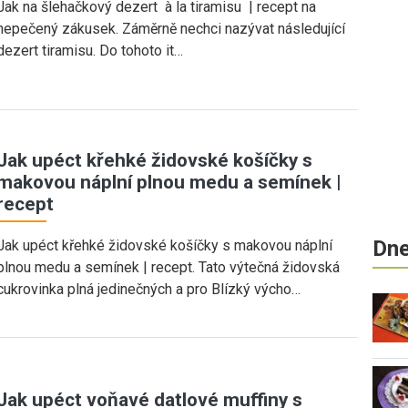
Jak na šlehačkový dezert à la tiramisu | recept na
nepečený zákusek. Záměrně nechci nazývat následující
dezert tiramisu. Do tohoto it…
Jak upéct křehké židovské košíčky s
makovou náplní plnou medu a semínek |
recept
Dne
Jak upéct křehké židovské košíčky s makovou náplní
plnou medu a semínek | recept. Tato výtečná židovská
cukrovinka plná jedinečných a pro Blízký výcho…
Jak upéct voňavé datlové muffiny s