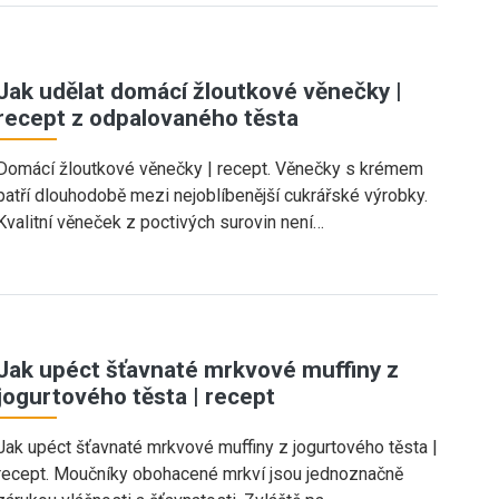
Jak udělat domácí žloutkové věnečky |
recept z odpalovaného těsta
Domácí žloutkové věnečky | recept. Věnečky s krémem
patří dlouhodobě mezi nejoblíbenější cukrářské výrobky.
Kvalitní věneček z poctivých surovin není…
Jak upéct šťavnaté mrkvové muffiny z
jogurtového těsta | recept
Jak upéct šťavnaté mrkvové muffiny z jogurtového těsta |
recept. Moučníky obohacené mrkví jsou jednoznačně