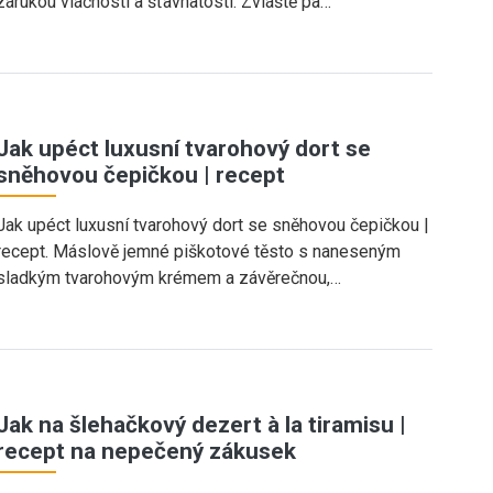
zárukou vláčnosti a šťavnatosti. Zvláště pa…
Jak upéct luxusní tvarohový dort se
sněhovou čepičkou | recept
Jak upéct luxusní tvarohový dort se sněhovou čepičkou |
recept. Máslově jemné piškotové těsto s naneseným
sladkým tvarohovým krémem a závěrečnou,…
Jak na šlehačkový dezert à la tiramisu |
recept na nepečený zákusek