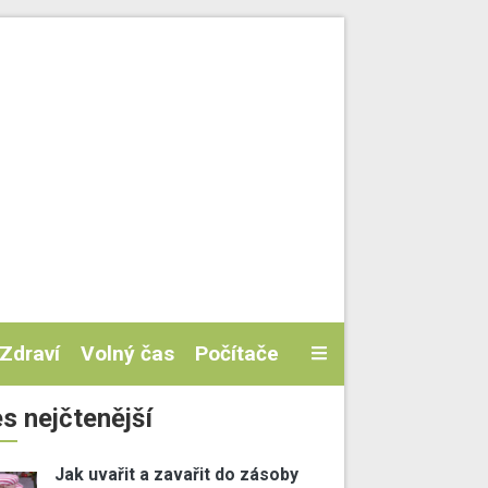
Zdraví
Volný čas
Počítače
s nejčtenější
Jak uvařit a zavařit do zásoby