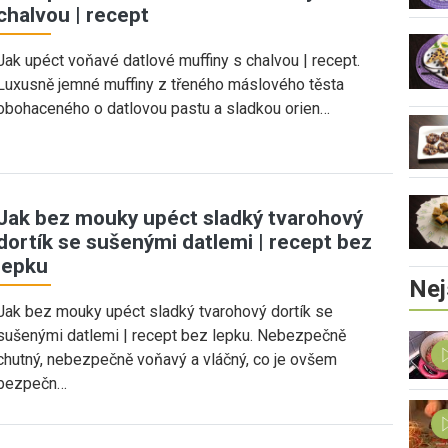
chalvou | recept
Jak upéct voňavé datlové muffiny s chalvou | recept.
Luxusně jemné muffiny z třeného máslového těsta
obohaceného o datlovou pastu a sladkou orien…
Jak bez mouky upéct sladký tvarohový
dortík se sušenými datlemi | recept bez
lepku
Nej
Jak bez mouky upéct sladký tvarohový dortík se
sušenými datlemi | recept bez lepku. Nebezpečně
chutný, nebezpečně voňavý a vláčný, co je ovšem
bezpečn…