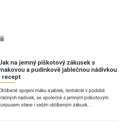
ii
Jak na jemný piškotový zákusek s
makovou a pudinkově jablečnou nádivkou
| recept
Oblíbené spojení máku a jablek, tentokrát v podobě
vláčných nádivek, se společně s jemným piškotovým
korpusem stane i vaším oblíbeným zákusk…