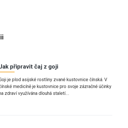
ii
Jak připravit čaj z goji
Goji je plod asijské rostliny zvané kustovnice čínská. V
čínské medicíně je kustovnice pro svoje zázračné účinky
na zdraví využívána dlouhá staletí.…