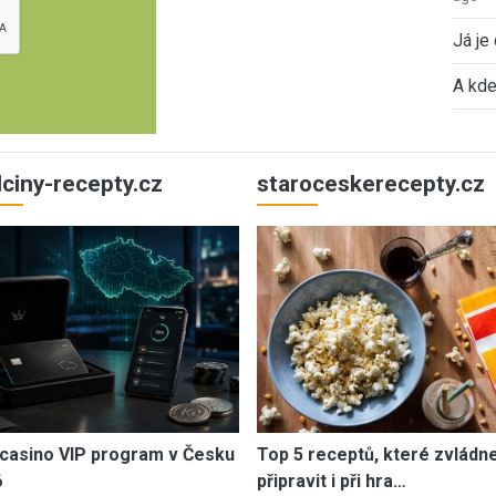
Já je
A kde
ulciny-recepty.cz
staroceskerecepty.cz
casino VIP program v Česku
Top 5 receptů, které zvládn
6
připravit i při hra…