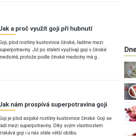
Jak a proč využít goji při hubnutí
Goji, plod rostliny kustovnice čínské, řadíme mezi
Dne
superpotraviny. Již po staletí využívají goji v čínské
medicíně, protože podle čínské medicíny má g…
Jak nám prospívá superpotravina goji
Goji je plod asijské rostliny kustovnice čínské. Goji se
řadí mezi superpotraviny. Díky svým vlastnostem
získává goji i u nás stále větší oblibu.