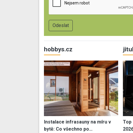
hobbys.cz
jit
Instalace infrasauny na míru v
Top 
bytě: Co všechno po…
202