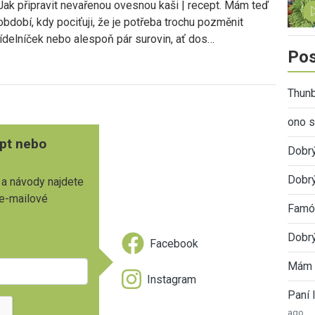
Jak připravit nevařenou ovesnou kaši | recept. Mám teď
období, kdy pociťuji, že je potřeba trochu pozměnit
jídelníček nebo alespoň pár surovin, ať dos…
Pos
Thunb
ono s
pt nebo
Dobr
Dobrý
 a návody najdete
 e-mailové
Famóz
Dobrý
Facebook
Mám 
Instagram
Paní
ago