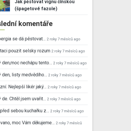
Jak pěstovat vignu čínskou
(špagetové fazole)
lední komentáře
ergia se dá pěstovat…
2 roky 7 měsíců ago
taci pouzit selsky rozum
2 roky 7 měsíců ago
ý den,moc nechápu tento…
2 roky 7 měsíců ago
 den, listy medvědího…
2 roky 7 měsíců ago
ní. Nejlepší likér jaký…
2 roky 7 měsíců ago
 de. Chtěl jsem uvařit…
2 roky 7 měsíců ago
před sebou kuchařku z…
2 roky 7 měsíců ago
 Ivano, moc Vám děkujeme…
2 roky 7 měsíců