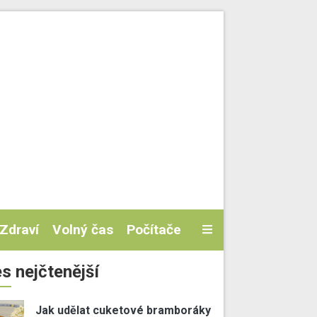
Zdraví
Volný čas
Počítače
s nejčtenější
Jak udělat cuketové bramboráky