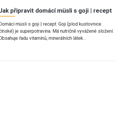
Jak připravit domácí müsli s goji | recept
Domácí müsli s goji | recept. Goji (plod kustovnice
čínské) je superpotravina. Má nutričně vyvážené složení.
Obsahuje řadu vitamínů, minerálních látek…