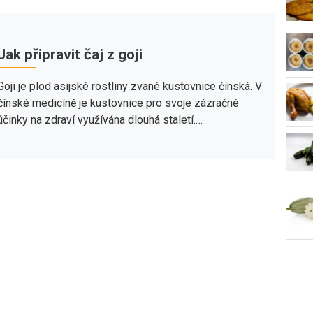
Jak připravit čaj z goji
Goji je plod asijské rostliny zvané kustovnice čínská. V
čínské medicíně je kustovnice pro svoje zázračné
účinky na zdraví využívána dlouhá staletí.…