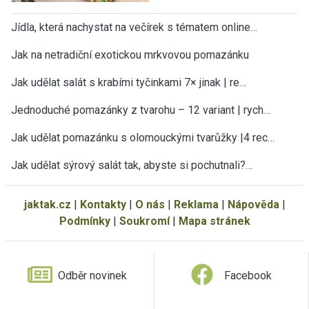
Jídla, která nachystat na večírek s tématem online…
Jak na netradiční exotickou mrkvovou pomazánku
Jak udělat salát s krabími tyčinkami 7× jinak | re…
Jednoduché pomazánky z tvarohu – 12 variant | rych…
Jak udělat pomazánku s olomouckými tvarůžky |4 rec…
Jak udělat sýrový salát tak, abyste si pochutnali?…
jaktak.cz
|
Kontakty
|
O nás
|
Reklama
|
Nápověda
|
Podmínky
|
Soukromí
|
Mapa stránek
Odběr novinek
Facebook