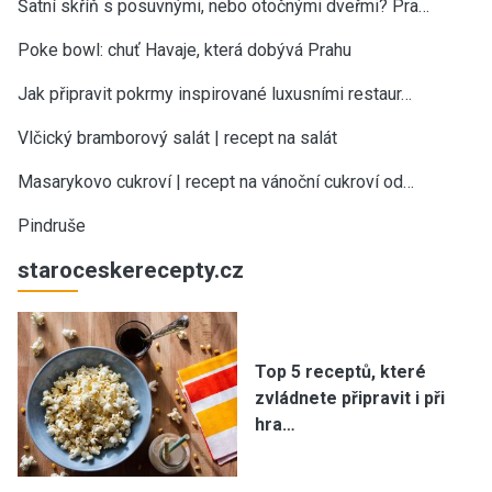
Šatní skříň s posuvnými, nebo otočnými dveřmi? Pra…
Poke bowl: chuť Havaje, která dobývá Prahu
Jak připravit pokrmy inspirované luxusními restaur…
Vlčický bramborový salát | recept na salát
Masarykovo cukroví | recept na vánoční cukroví od…
Pindruše
staroceskerecepty.cz
Top 5 receptů, které
zvládnete připravit i při
hra…