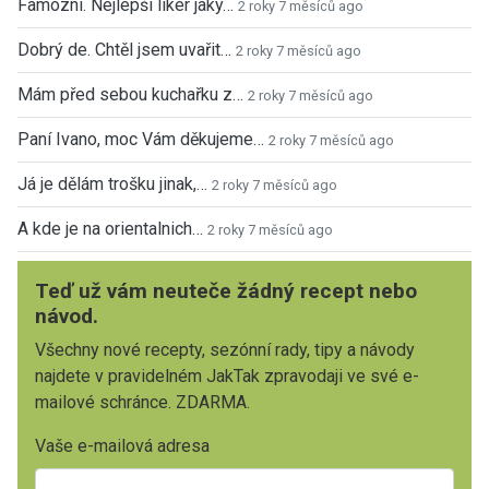
Famózní. Nejlepší likér jaký…
2 roky 7 měsíců ago
Dobrý de. Chtěl jsem uvařit…
2 roky 7 měsíců ago
Mám před sebou kuchařku z…
2 roky 7 měsíců ago
Paní Ivano, moc Vám děkujeme…
2 roky 7 měsíců ago
Já je dělám trošku jinak,…
2 roky 7 měsíců ago
A kde je na orientalnich…
2 roky 7 měsíců ago
Teď už vám neuteče žádný recept nebo
návod.
Všechny nové recepty, sezónní rady, tipy a návody
najdete v pravidelném JakTak zpravodaji ve své e-
mailové schránce. ZDARMA.
Vaše e-mailová adresa