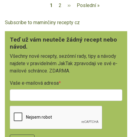
1
2
››
Poslední »
Subscribe to maminčiny recepty cz
Teď už vám neuteče žádný recept nebo
návod.
Všechny nové recepty, sezónní rady, tipy a návody
najdete v pravidelném JakTak zpravodaji ve své e-
mailové schránce. ZDARMA.
Vaše e-mailová adresa