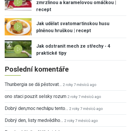
zmrzlinou a karamelovou omáčkou |
recept
Jak udělat svatomartinskou husu
plněnou hruškou | recept
Jak odstranit mech ze střechy - 4
praktické tipy
Poslední komentáře
Thunbergia se dá pěstovat…
2 roky 7 měsíců ago
ono staci pouzit selsky rozum
2 roky 7 měsíců ago
Dobrý den,moc nechápu tento…
2 roky 7 měsíců ago
Dobrý den, listy medvědího…
2 roky 7 měsíců ago