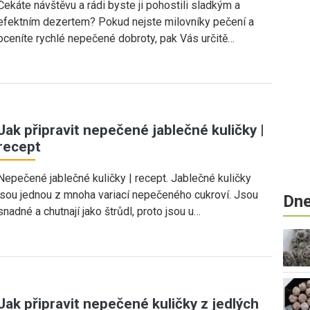
Čekáte návštěvu a rádi byste ji pohostili sladkým a
efektním dezertem? Pokud nejste milovníky pečení a
oceníte rychlé nepečené dobroty, pak Vás určitě…
Jak připravit nepečené jablečné kuličky |
recept
Nepečené jablečné kuličky | recept. Jablečné kuličky
jsou jednou z mnoha variací nepečeného cukroví. Jsou
Dne
snadné a chutnají jako štrůdl, proto jsou u…
Jak připravit nepečené kuličky z jedlých