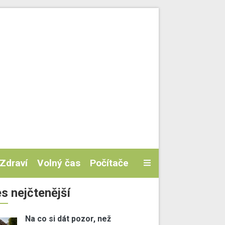
Zdraví
Volný čas
Počítače
s nejčtenější
Na co si dát pozor, než