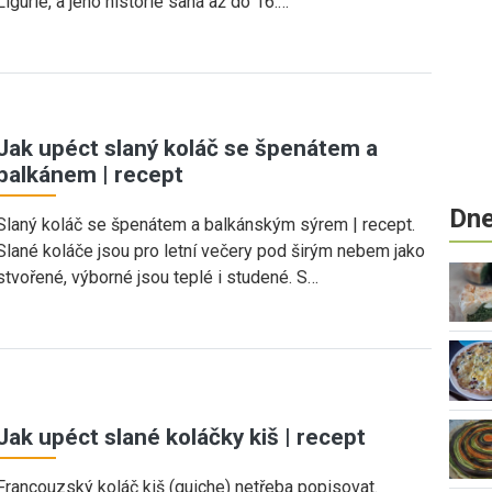
Ligurie, a jeho historie sahá až do 16.…
Jak upéct slaný koláč se špenátem a
balkánem | recept
Dne
Slaný koláč se špenátem a balkánským sýrem | recept.
Slané koláče jsou pro letní večery pod širým nebem jako
stvořené, výborné jsou teplé i studené. S…
Jak upéct slané koláčky kiš | recept
Francouzský koláč kiš (quiche) netřeba popisovat.