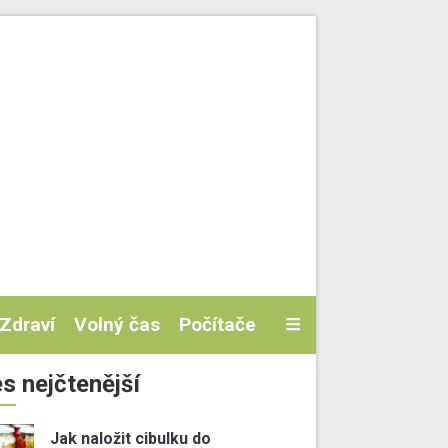
Zdraví
Volný čas
Počítače
s nejčtenější
Jak naložit cibulku do