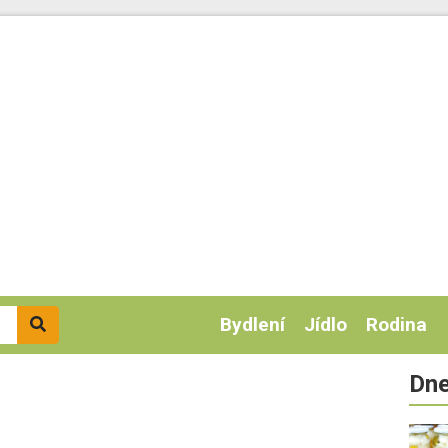
Bydlení
Jídlo
Rodina
Dne