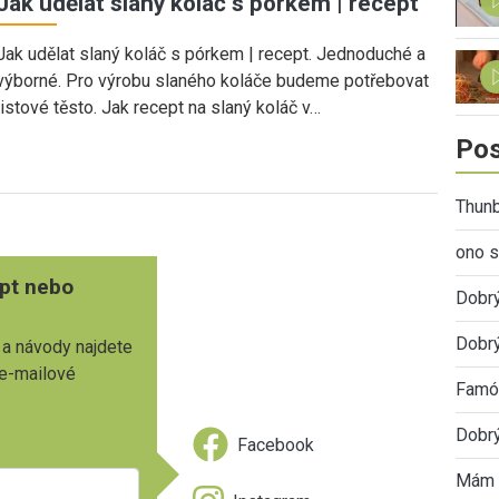
Jak udělat slaný koláč s pórkem | recept
Jak udělat slaný koláč s pórkem | recept. Jednoduché a
výborné. Pro výrobu slaného koláče budeme potřebovat
listové těsto. Jak recept na slaný koláč v…
Pos
Thunb
ono s
pt nebo
Dobr
Dobrý
 a návody najdete
 e-mailové
Famóz
Dobrý
Facebook
Mám 