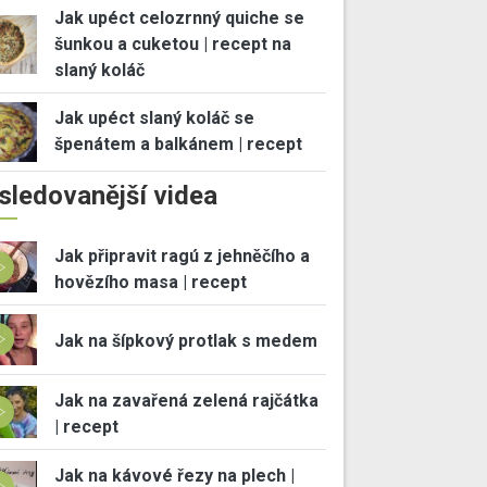
Jak upéct celozrnný quiche se
šunkou a cuketou | recept na
slaný koláč
Jak upéct slaný koláč se
špenátem a balkánem | recept
sledovanější videa
Jak připravit ragú z jehněčího a
hovězího masa | recept
Jak na šípkový protlak s medem
Jak na zavařená zelená rajčátka
| recept
Jak na kávové řezy na plech |