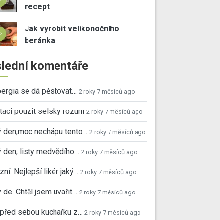
recept
Jak vyrobit velikonočního
beránka
lední komentáře
ergia se dá pěstovat…
2 roky 7 měsíců ago
taci pouzit selsky rozum
2 roky 7 měsíců ago
ý den,moc nechápu tento…
2 roky 7 měsíců ago
 den, listy medvědího…
2 roky 7 měsíců ago
ní. Nejlepší likér jaký…
2 roky 7 měsíců ago
 de. Chtěl jsem uvařit…
2 roky 7 měsíců ago
před sebou kuchařku z…
2 roky 7 měsíců ago