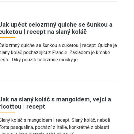
Jak upéct celozrnný quiche se šunkou a
cuketou | recept na slaný koláč
Celozrnný quiche se šunkou a cuketou | recept. Quiche je
slaný koláč pocházející z Francie. Základem je křehké
těsto. Díky použití celozrnné mouky je…
Jak na slaný koláč s mangoldem, vejci a
ricottou | recept
Slaný koláč s mangoldem | recept. Slaný koláč, neboli
Torta pasqualina, pochází z Itálie, konkrétně z oblasti