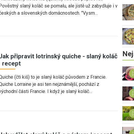
Pověstný slaný koláč se pomalu, ale jistě už zabydluje i v
českých a slovenských domácnostech. "Vysm…
Nej
Jak připravit lotrinský quiche - slaný koláč
| recept
Quiche (čti kiš) to je slaný koláč původem z Francie.
Quiche Lorraine je asi ten nejznámější, pochází z
východní části Francie. I když je slaný koláč…