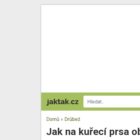
Domů
»
Drůbež
Jak na kuřecí prsa o