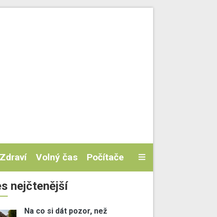
Zdraví
Volný čas
Počítače
s nejčtenější
Na co si dát pozor, než