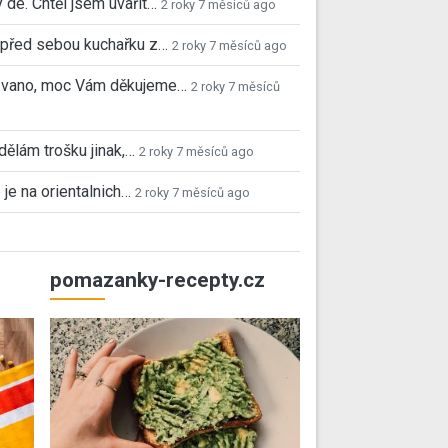
 de. Chtěl jsem uvařit…
2 roky 7 měsíců ago
před sebou kuchařku z…
2 roky 7 měsíců ago
 Ivano, moc Vám děkujeme…
2 roky 7 měsíců
 dělám trošku jinak,…
2 roky 7 měsíců ago
 je na orientalnich…
2 roky 7 měsíců ago
pomazanky-recepty.cz