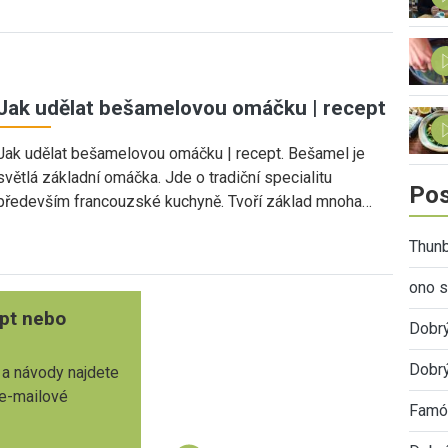
Jak udělat bešamelovou omáčku | recept
Jak udělat bešamelovou omáčku | recept. Bešamel je
světlá základní omáčka. Jde o tradiční specialitu
Pos
především francouzské kuchyně. Tvoří základ mnoha…
Thunb
ono s
pt nebo
Dobr
Dobrý
 a návody najdete
 e-mailové
Famóz