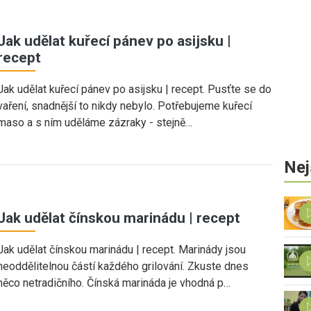
Jak udělat kuřecí pánev po asijsku |
recept
Jak udělat kuřecí pánev po asijsku | recept. Pusťte se do
vaření, snadnější to nikdy nebylo. Potřebujeme kuřecí
maso a s ním uděláme zázraky - stejně…
Nej
Jak udělat čínskou marinádu | recept
Jak udělat čínskou marinádu | recept. Marinády jsou
neoddělitelnou částí každého grilování. Zkuste dnes
něco netradičního. Čínská marináda je vhodná p…