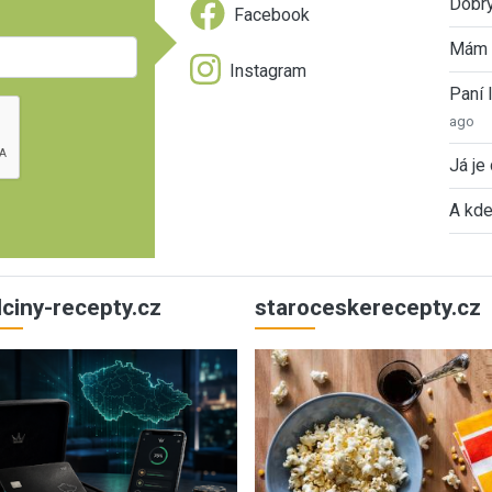
Dobrý
Facebook
Mám 
Instagram
Paní
ago
Já je
A kde
ulciny-recepty.cz
staroceskerecepty.cz