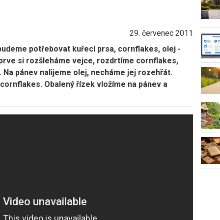
29. červenec 2011
udeme potřebovat kuřecí prsa, cornflakes, olej -
jprve si rozšleháme vejce, rozdrtíme cornflakes,
 Na pánev nalijeme olej, necháme jej rozehřát.
v cornflakes. Obalený řízek vložíme na pánev a