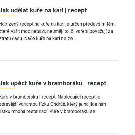
Jak udělat kuře na kari | recept
Nabízený recept na kuře na kari je určen především těm,
které vařit moc nebaví, neumějí to, či vaření považují za
ztrátu času. Naše kuře na kari nelze…
Jak upéct kuře v bramboráku | recept
Kuře v bramboráku | recept. Následující recept je
zdravější variantou řízku Ondráš, který je na jídelním
lístku mnoha restaurací. Kuře v bramboráku se…