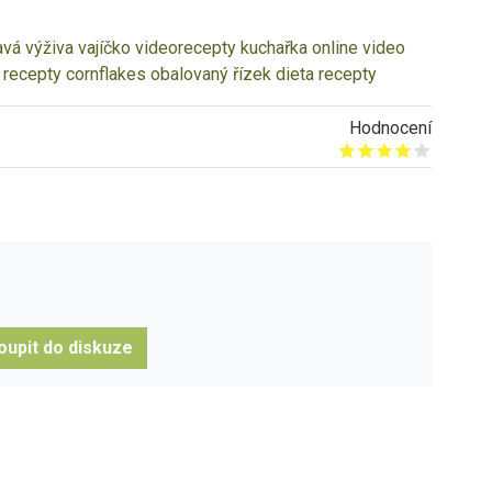
avá výživa
vajíčko
videorecepty
kuchařka online
video
 recepty
cornflakes
obalovaný řízek
dieta recepty
Hodnocení
Give it 1/5
Give it 2/5
Give it 3/5
Give it 4/5
Give it 5/5
oupit do diskuze