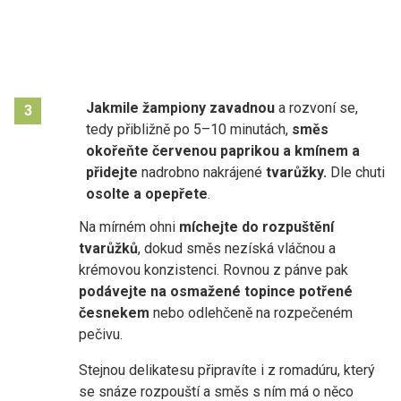
Jakmile žampiony zavadnou
a rozvoní se,
3
tedy přibližně po 5–10 minutách,
směs
okořeňte červenou paprikou a kmínem a
přidejte
nadrobno nakrájené
tvarůžky.
Dle chuti
osolte a opepřete
.
Na mírném ohni
míchejte do rozpuštění
tvarůžků
, dokud směs nezíská vláčnou a
krémovou konzistenci. Rovnou z pánve pak
podávejte na osmažené topince
potřené
česnekem
nebo odlehčeně na rozpečeném
pečivu.
Stejnou delikatesu připravíte i z romadúru, který
se snáze rozpouští a směs s ním má o něco