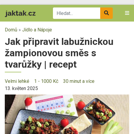
Domů
»
Jídlo a Nápoje
Jak připravit labužnickou
žampionovou směs s
tvarůžky | recept
Velmi lehké
1 - 1000 Kč
30 minut a více
13. květen 2025