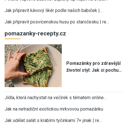
Jak připravit kávový likér podle našich babiček |…
Jak připravit posvícenskou husu po staročesku | re…
pomazanky-recepty.cz
Pomazánky pro zdravější
životní styl: Jak si pochu…
Jídla, která nachystat na večírek s tématem online…
Jak na netradiční exotickou mrkvovou pomazánku
Jak udělat salát s krabími tyčinkami 7× jinak | re…