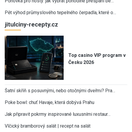
Pohovka pro hosty: jak vybrat pohodlné přespání be…
Pět výhod průmyslového tepelného čerpadla, které o…
jitulciny-recepty.cz
Top casino VIP program v
Česku 2026
Šatní skříň s posuvnými, nebo otočnými dveřmi? Pra…
Poke bowl: chuť Havaje, která dobývá Prahu
Jak připravit pokrmy inspirované luxusními restaur…
Vlčický bramborový salát | recept na salát