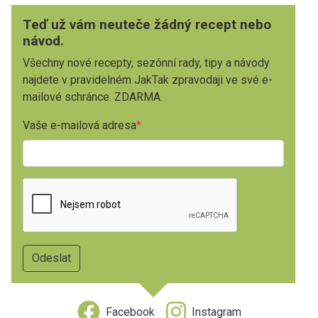
Teď už vám neuteče žádný recept nebo
návod.
Všechny nové recepty, sezónní rady, tipy a návody
najdete v pravidelném JakTak zpravodaji ve své e-
mailové schránce. ZDARMA.
Vaše e-mailová adresa
Facebook
Instagram