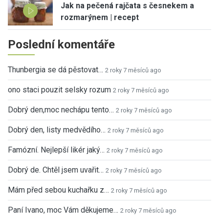
Jak na pečená rajčata s česnekem a
rozmarýnem | recept
Poslední komentáře
Thunbergia se dá pěstovat…
2 roky 7 měsíců ago
ono staci pouzit selsky rozum
2 roky 7 měsíců ago
Dobrý den,moc nechápu tento…
2 roky 7 měsíců ago
Dobrý den, listy medvědího…
2 roky 7 měsíců ago
Famózní. Nejlepší likér jaký…
2 roky 7 měsíců ago
Dobrý de. Chtěl jsem uvařit…
2 roky 7 měsíců ago
Mám před sebou kuchařku z…
2 roky 7 měsíců ago
Paní Ivano, moc Vám děkujeme…
2 roky 7 měsíců ago