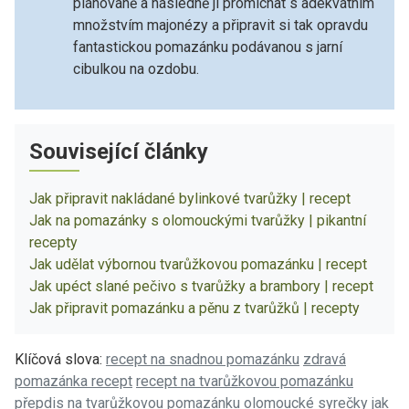
plánovaně a následně ji promíchat s adekvátním
množstvím majonézy a připravit si tak opravdu
fantastickou pomazánku podávanou s jarní
cibulkou na ozdobu.
Související články
Jak připravit nakládané bylinkové tvarůžky | recept
Jak na pomazánky s olomouckými tvarůžky | pikantní
recepty
Jak udělat výbornou tvarůžkovou pomazánku | recept
Jak upéct slané pečivo s tvarůžky a brambory | recept
Jak připravit pomazánku a pěnu z tvarůžků | recepty
Klíčová slova:
recept na snadnou pomazánku
zdravá
pomazánka recept
recept na tvarůžkovou pomazánku
přepdis na tvarůžkovou pomazánku
olomoucké syrečky
jak