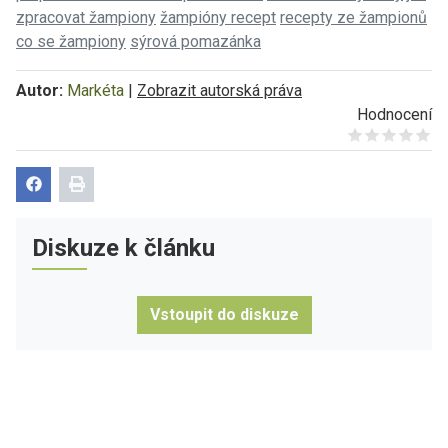
zpracovat žampiony
žampióny recept
recepty ze žampionů
co se žampiony
sýrová pomazánka
Autor:
Markéta
|
Zobrazit autorská práva
Hodnocení
Give it 1/5
Give it 2/5
Give it 3/5
Give it 4/5
Give it 5/5
Diskuze k článku
Vstoupit do diskuze