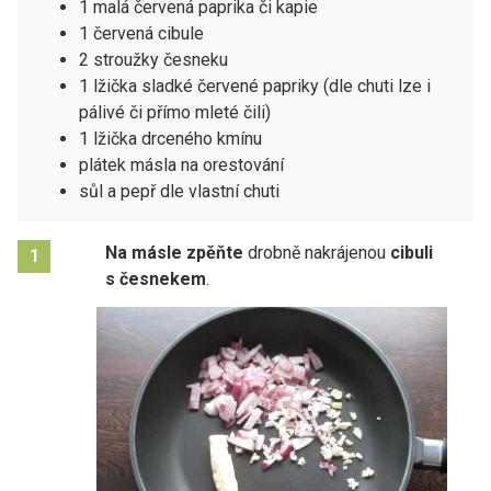
1 malá červená paprika či kapie
1 červená cibule
2 stroužky česneku
1 lžička sladké červené papriky (dle chuti lze i
pálivé či přímo mleté čili)
1 lžička drceného kmínu
plátek másla na orestování
sůl a pepř dle vlastní chuti
Na másle zpěňte
drobně nakrájenou
cibuli
1
s česnekem
.