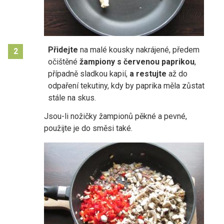
Přidejte
na malé kousky nakrájené, předem
2
očištěné
žampiony s červenou
paprikou
,
případně sladkou kapií,
a restujte
až do
odpaření tekutiny, kdy by paprika měla zůstat
stále na skus.
Jsou-li nožičky žampionů pěkné a pevné,
použijte je do směsi také.