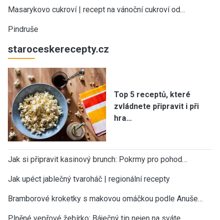
Masarykovo cukroví | recept na vánoční cukroví od…
Pindruše
staroceskerecepty.cz
Top 5 receptů, které
zvládnete připravit i při
hra…
Jak si připravit kasinový brunch: Pokrmy pro pohod…
Jak upéct jablečný tvaroháč | regionální recepty
Bramborové kroketky s makovou omáčkou podle Anuše…
Plněné vepřové žebírko: Báječný tip nejen na sváte…