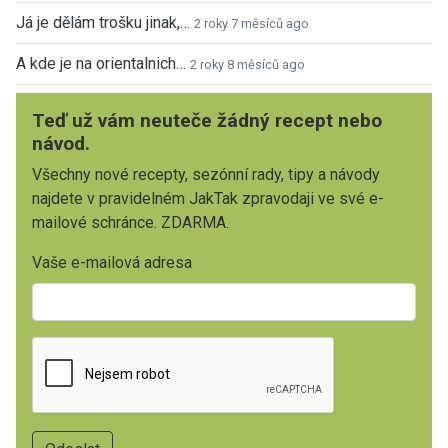
Já je dělám trošku jinak,…
2 roky 7 měsíců ago
A kde je na orientalnich…
2 roky 8 měsíců ago
Teď už vám neuteče žádný recept nebo
návod.
Všechny nové recepty, sezónní rady, tipy a návody
najdete v pravidelném JakTak zpravodaji ve své e-
mailové schránce. ZDARMA.
Vaše e-mailová adresa