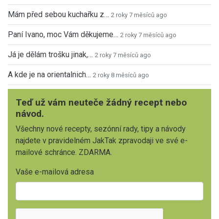
Mám před sebou kuchařku z…
2 roky 7 měsíců ago
Paní Ivano, moc Vám děkujeme…
2 roky 7 měsíců ago
Já je dělám trošku jinak,…
2 roky 7 měsíců ago
A kde je na orientalnich…
2 roky 8 měsíců ago
Teď už vám neuteče žádný recept nebo
návod.
Všechny nové recepty, sezónní rady, tipy a návody
najdete v pravidelném JakTak zpravodaji ve své e-
mailové schránce. ZDARMA.
Vaše e-mailová adresa