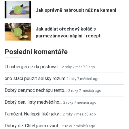
Jak správně nabrousit nůž na kameni
Jak udělat ořechový koláč s
parmezánovou náplní | recept
Poslední komentáře
Thunbergia se dá pěstovat…
2 roky 7 měsíců ago
ono staci pouzit selsky rozum
2 roky 7 měsíců ago
Dobrý den,moc nechápu tento…
2 roky 7 měsíců ago
Dobrý den, listy medvědího…
2 roky 7 měsíců ago
Famózní. Nejlepší likér jaký…
2 roky 7 měsíců ago
Dobrý de. Chtěl jsem uvařit…
2 roky 7 měsíců ago