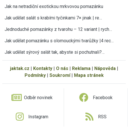
Jak na netradiční exotickou mrkvovou pomazánku
Jak udělat salát s krabími tyčinkami 7× jinak | re…
Jednoduché pomazánky z tvarohu – 12 variant | rych…
Jak udělat pomazánku s olomouckými tvarůžky |4 rec…
Jak udělat sýrový salát tak, abyste si pochutnali?…
jaktak.cz
|
Kontakty
|
O nás
|
Reklama
|
Nápověda
|
Podmínky
|
Soukromí
|
Mapa stránek
Odběr novinek
Facebook
Instagram
RSS