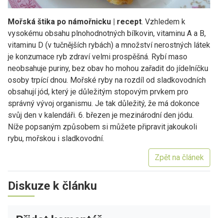
Mořská štika po námořnicku | recept
. Vzhledem k
vysokému obsahu plnohodnotných bílkovin, vitaminu A a B,
vitaminu D (v tučnějších rybách) a množství nerostných látek
je konzumace ryb zdraví velmi prospěšná. Rybí maso
neobsahuje puriny, bez obav ho mohou zařadit do jídelníčku
osoby trpící dnou. Mořské ryby na rozdíl od sladkovodních
obsahují jód, který je důležitým stopovým prvkem pro
správný vývoj organismu. Je tak důležitý, že má dokonce
svůj den v kalendáři. 6. březen je mezinárodní den jódu.
Níže popsaným způsobem si můžete připravit jakoukoli
rybu, mořskou i sladkovodní.
Zpět na článek
Diskuze k článku