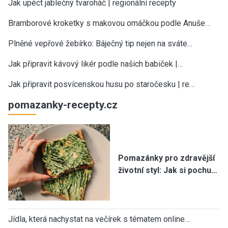
Jak upéct jablečný tvaroháč | regionální recepty
Bramborové kroketky s makovou omáčkou podle Anuše…
Plněné vepřové žebírko: Báječný tip nejen na sváte…
Jak připravit kávový likér podle našich babiček |…
Jak připravit posvícenskou husu po staročesku | re…
pomazanky-recepty.cz
Pomazánky pro zdravější
životní styl: Jak si pochu…
Jídla, která nachystat na večírek s tématem online…