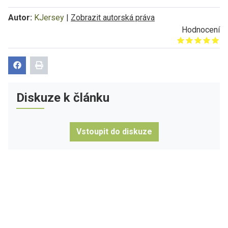
Autor:
KJersey
|
Zobrazit autorská práva
Hodnocení
Give it 1/5
Give it 2/5
Give it 3/5
Give it 4/5
Give it 5/5
Diskuze k článku
Vstoupit do diskuze