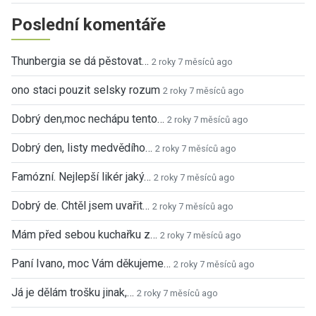
Poslední komentáře
Thunbergia se dá pěstovat…
2 roky 7 měsíců ago
ono staci pouzit selsky rozum
2 roky 7 měsíců ago
Dobrý den,moc nechápu tento…
2 roky 7 měsíců ago
Dobrý den, listy medvědího…
2 roky 7 měsíců ago
Famózní. Nejlepší likér jaký…
2 roky 7 měsíců ago
Dobrý de. Chtěl jsem uvařit…
2 roky 7 měsíců ago
Mám před sebou kuchařku z…
2 roky 7 měsíců ago
Paní Ivano, moc Vám děkujeme…
2 roky 7 měsíců ago
Já je dělám trošku jinak,…
2 roky 7 měsíců ago