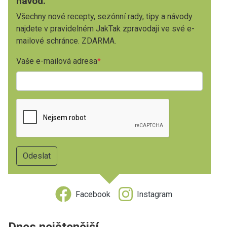
návod.
Všechny nové recepty, sezónní rady, tipy a návody
najdete v pravidelném JakTak zpravodaji ve své e-
mailové schránce. ZDARMA.
Vaše e-mailová adresa
Facebook
Instagram
Dnes nejčtenější