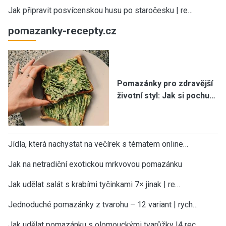
Jak připravit posvícenskou husu po staročesku | re…
pomazanky-recepty.cz
Pomazánky pro zdravější
životní styl: Jak si pochu…
Jídla, která nachystat na večírek s tématem online…
Jak na netradiční exotickou mrkvovou pomazánku
Jak udělat salát s krabími tyčinkami 7× jinak | re…
Jednoduché pomazánky z tvarohu – 12 variant | rych…
Jak udělat pomazánku s olomouckými tvarůžky |4 rec…