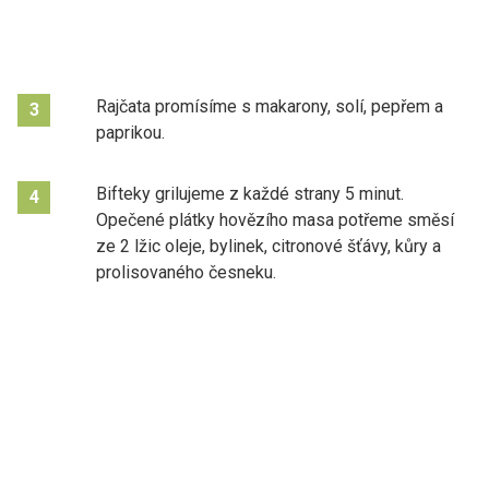
Rajčata promísíme s makarony, solí, pepřem a
3
paprikou.
Bifteky grilujeme z každé strany 5 minut.
4
Opečené plátky hovězího masa potřeme směsí
ze 2 lžic oleje, bylinek, citronové šťávy, kůry a
prolisovaného česneku.