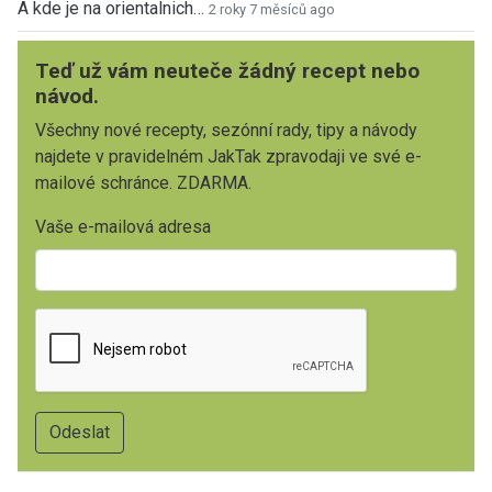
A kde je na orientalnich…
2 roky 7 měsíců ago
Teď už vám neuteče žádný recept nebo
návod.
Všechny nové recepty, sezónní rady, tipy a návody
najdete v pravidelném JakTak zpravodaji ve své e-
mailové schránce. ZDARMA.
Vaše e-mailová adresa