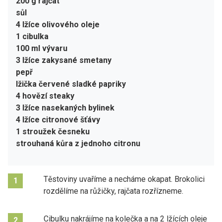
200 g rajčat
sůl
4 lžíce olivového oleje
1 cibulka
100 ml vývaru
3 lžíce zakysané smetany
pepř
lžička červené sladké papriky
4 hovězí steaky
3 lžíce nasekaných bylinek
4 lžíce citronové šťávy
1 stroužek česneku
strouhaná kůra z jednoho citronu
Těstoviny uvaříme a necháme okapat. Brokolici
1
rozdělíme na růžičky, rajčata rozřízneme.
Cibulku nakrájíme na kolečka a na 2 lžících oleje
2