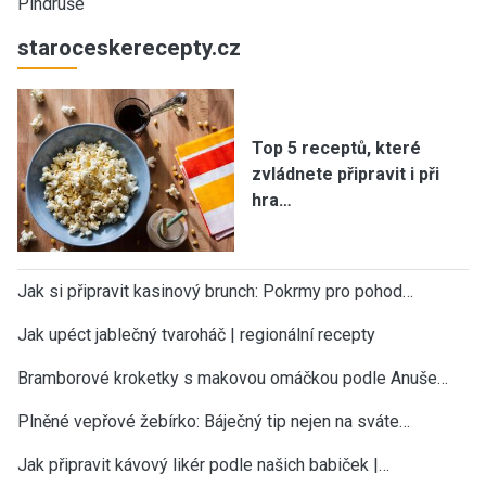
Pindruše
staroceskerecepty.cz
Top 5 receptů, které
zvládnete připravit i při
hra…
Jak si připravit kasinový brunch: Pokrmy pro pohod…
Jak upéct jablečný tvaroháč | regionální recepty
Bramborové kroketky s makovou omáčkou podle Anuše…
Plněné vepřové žebírko: Báječný tip nejen na sváte…
Jak připravit kávový likér podle našich babiček |…