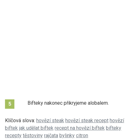
Bifteky nakonec přikryjeme alobalem.
5
Klíčová slova:
hovězí steak
hovězí steak recept
hovězí
biftek
jak udělat biftek
recept na hovězí biftek
bifteky
recepty
těstoviny
rajčata
bylinky
citron