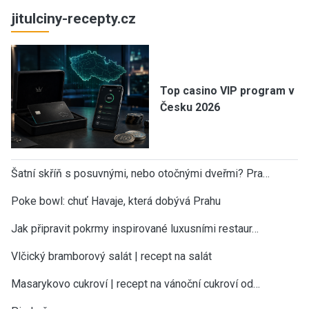
jitulciny-recepty.cz
Top casino VIP program v
Česku 2026
Šatní skříň s posuvnými, nebo otočnými dveřmi? Pra…
Poke bowl: chuť Havaje, která dobývá Prahu
Jak připravit pokrmy inspirované luxusními restaur…
Vlčický bramborový salát | recept na salát
Masarykovo cukroví | recept na vánoční cukroví od…