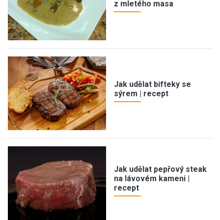
z mletého masa
Jak udělat bifteky se
sýrem | recept
Jak udělat pepřový steak
na lávovém kameni |
recept