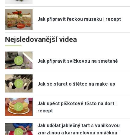
Jak připravit řeckou musaku | recept
Nejsledovanější videa
Jak připravit svíčkovou na smetaně
Jak se starat o štětce na make-up
Jak upéct piškotové těsto na dort |
recept
Jak udělat jablečný tart s vanilkovou
zmrzlinou a karamelovou omáčkou |