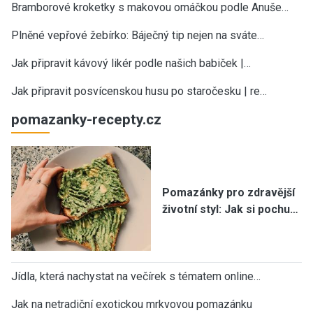
Bramborové kroketky s makovou omáčkou podle Anuše…
Plněné vepřové žebírko: Báječný tip nejen na sváte…
Jak připravit kávový likér podle našich babiček |…
Jak připravit posvícenskou husu po staročesku | re…
pomazanky-recepty.cz
Pomazánky pro zdravější
životní styl: Jak si pochu…
Jídla, která nachystat na večírek s tématem online…
Jak na netradiční exotickou mrkvovou pomazánku