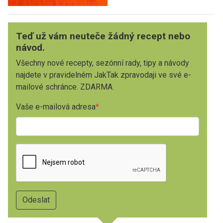
Teď už vám neuteče žádný recept nebo
návod.
Všechny nové recepty, sezónní rady, tipy a návody
najdete v pravidelném JakTak zpravodaji ve své e-
mailové schránce. ZDARMA.
Vaše e-mailová adresa