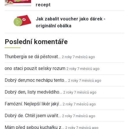
recept
Jak zabalit voucher jako dárek -
originální obálka
Poslední komentáře
Thunbergia se dá pěstovat…
2 roky 7 měsíců ago
ono staci pouzit selsky rozum
2 roky 7 měsíců ago
Dobrý den,moc nechápu tento…
2 roky 7 měsíců ago
Dobrý den, listy medvědího…
2 roky 7 měsíců ago
Famózní. Nejlepší likér jaký…
2 roky 7 měsíců ago
Dobrý de. Chtěl jsem uvařit…
2 roky 7 měsíců ago
Mám před sebou kuchařku z…
2 roky 7 měsíců ago