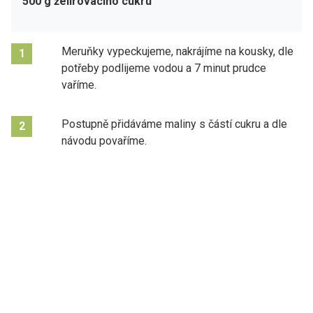
500 g želírovacího cukru
Meruňky vypeckujeme, nakrájíme na kousky, dle
1
potřeby podlijeme vodou a 7 minut prudce
vaříme.
Postupně přidáváme maliny s částí cukru a dle
2
návodu povaříme.