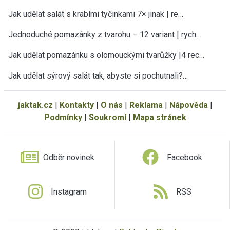
Jak udělat salát s krabími tyčinkami 7× jinak | re…
Jednoduché pomazánky z tvarohu – 12 variant | rych…
Jak udělat pomazánku s olomouckými tvarůžky |4 rec…
Jak udělat sýrový salát tak, abyste si pochutnali?…
jaktak.cz
|
Kontakty
|
O nás
|
Reklama
|
Nápověda
|
Podmínky
|
Soukromí
|
Mapa stránek
Odběr novinek
Facebook
Instagram
RSS