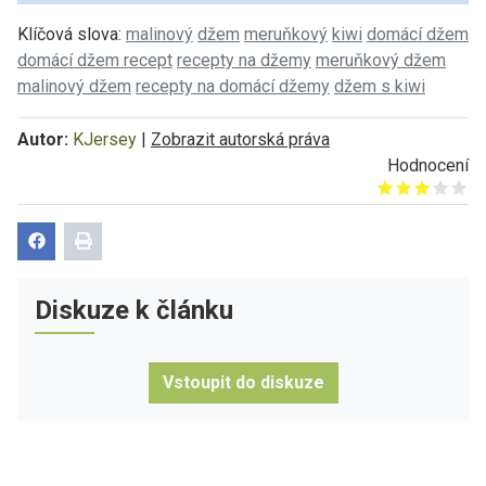
Klíčová slova:
malinový
džem
meruňkový
kiwi
domácí džem
domácí džem recept
recepty na džemy
meruňkový džem
malinový džem
recepty na domácí džemy
džem s kiwi
Autor:
KJersey
|
Zobrazit autorská práva
Hodnocení
Give it 1/5
Give it 2/5
Give it 3/5
Give it 4/5
Give it 5/5
Diskuze k článku
Vstoupit do diskuze