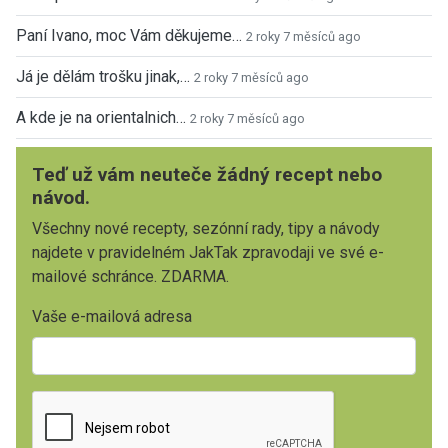
Paní Ivano, moc Vám děkujeme…
2 roky 7 měsíců ago
Já je dělám trošku jinak,…
2 roky 7 měsíců ago
A kde je na orientalnich…
2 roky 7 měsíců ago
Teď už vám neuteče žádný recept nebo
návod.
Všechny nové recepty, sezónní rady, tipy a návody
najdete v pravidelném JakTak zpravodaji ve své e-
mailové schránce. ZDARMA.
Vaše e-mailová adresa