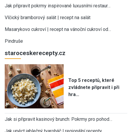
Jak připravit pokrmy inspirované luxusními restaur…
Vlčický bramborový salát | recept na salát
Masarykovo cukroví | recept na vánoční cukroví od…
Pindruše
staroceskerecepty.cz
Top 5 receptů, které
zvládnete připravit i při
hra…
Jak si připravit kasinový brunch: Pokrmy pro pohod…
Jak upéct jablečný tvaroháč | regionální recepty