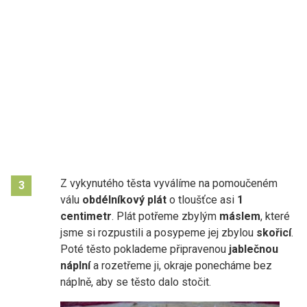
Z vykynutého těsta vyválíme na pomoučeném
3
válu
obdélníkový plát
o tloušťce asi
1
centimetr
. Plát potřeme zbylým
máslem
, které
jsme si rozpustili a posypeme jej zbylou
skořicí
.
Poté těsto poklademe připravenou
jablečnou
náplní
a rozetřeme ji, okraje ponecháme bez
náplně, aby se těsto dalo stočit.