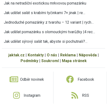
Jak na netradiční exotickou mrkvovou pomazánku
Jak udělat salát s krabími tyčinkami 7× jinak | re…
Jednoduché pomazánky z tvarohu – 12 variant | rych…
Jak udělat pomazánku s olomouckými tvarůžky |4 rec…
Jak udělat sýrový salát tak, abyste si pochutnali?…
jaktak.cz
|
Kontakty
|
O nás
|
Reklama
|
Nápověda
|
Podmínky
|
Soukromí
|
Mapa stránek
Odběr novinek
Facebook
Instagram
RSS