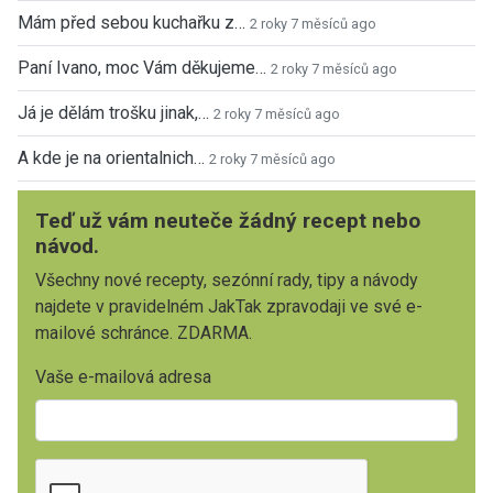
Mám před sebou kuchařku z…
2 roky 7 měsíců ago
Paní Ivano, moc Vám děkujeme…
2 roky 7 měsíců ago
Já je dělám trošku jinak,…
2 roky 7 měsíců ago
A kde je na orientalnich…
2 roky 7 měsíců ago
Teď už vám neuteče žádný recept nebo
návod.
Všechny nové recepty, sezónní rady, tipy a návody
najdete v pravidelném JakTak zpravodaji ve své e-
mailové schránce. ZDARMA.
Vaše e-mailová adresa