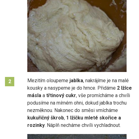
Mezitím oloupeme
jablka
, nakrájíme je na malé
2
kousky a nasypeme je do hrnce. Přidáme
2 lžíce
másla
a
třtinový cukr
, vše promícháme a chvíli
podusíme na mírném ohni, dokud jablka trochu
nezměknou. Nakonec do směsi vmícháme
kukuřičný škrob
,
1 lžičku mleté skořice a
rozinky
. Náplň necháme chvíli vychladnout.