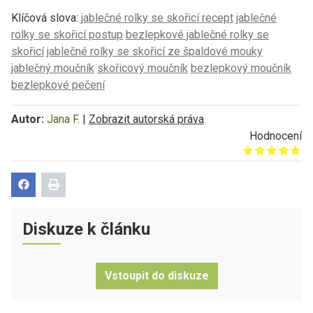
Klíčová slova:
jablečné rolky se skořicí recept
jablečné
rolky se skořicí postup
bezlepkové jablečné rolky se
skořicí
jablečné rolky se skořicí ze špaldové mouky
jablečný moučník
skořicový moučník
bezlepkový moučník
bezlepkové pečení
Autor:
Jana F.
|
Zobrazit autorská práva
Hodnocení
Give it 1/5
Give it 2/5
Give it 3/5
Give it 4/5
Give it 5/5
Diskuze k článku
Vstoupit do diskuze