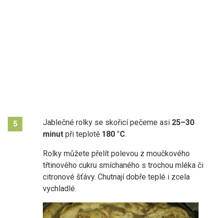
Jablečné rolky se skořicí pečeme asi
25–30
5
minut
při teplotě
180 °C
.
Rolky můžete přelít polevou z moučkového
třtinového cukru smíchaného s trochou mléka či
citronové šťávy. Chutnají dobře teplé i zcela
vychladlé.