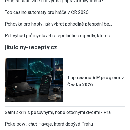
Proč si stále více lidí vybírá přípravu kávy doma?
Top casino automaty pro hráče v ČR 2026
Pohovka pro hosty: jak vybrat pohodlné přespání be…
Pět výhod průmyslového tepelného čerpadla, které o…
jitulciny-recepty.cz
Top casino VIP program v
Česku 2026
Šatní skříň s posuvnými, nebo otočnými dveřmi? Pra…
Poke bowl: chuť Havaje, která dobývá Prahu