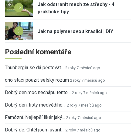
Jak odstranit mech ze střechy - 4
praktické tipy
Jak na polymerovou kraslici | DIY
Poslední komentáře
Thunbergia se dá pěstovat…
2 roky 7 měsíců ago
ono staci pouzit selsky rozum
2 roky 7 měsíců ago
Dobrý den,moc nechápu tento…
2 roky 7 měsíců ago
Dobrý den, listy medvědího…
2 roky 7 měsíců ago
Famózní. Nejlepší likér jaký…
2 roky 7 měsíců ago
Dobrý de. Chtěl jsem uvařit…
2 roky 7 měsíců ago