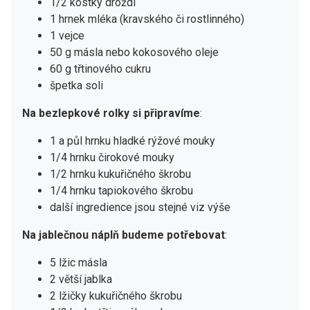
1/2 kostky droždí
1 hrnek mléka (kravského či rostlinného)
1 vejce
50 g másla nebo kokosového oleje
60 g třtinového cukru
špetka soli
Na bezlepkové rolky si připravíme
:
1 a půl hrnku hladké rýžové mouky
1/4 hrnku čirokové mouky
1/2 hrnku kukuřičného škrobu
1/4 hrnku tapiokového škrobu
další ingredience jsou stejné viz výše
Na jablečnou náplň budeme potřebovat
:
5 lžic másla
2 větší jablka
2 lžičky kukuřičného škrobu