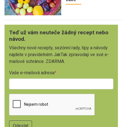
Teď už vám neuteče žádný recept nebo
návod.
Všechny nové recepty, sezónní rady, tipy a návody
najdete v pravidelném JakTak zpravodaji ve své e-
mailové schránce. ZDARMA.
Vaše e-mailová adresa