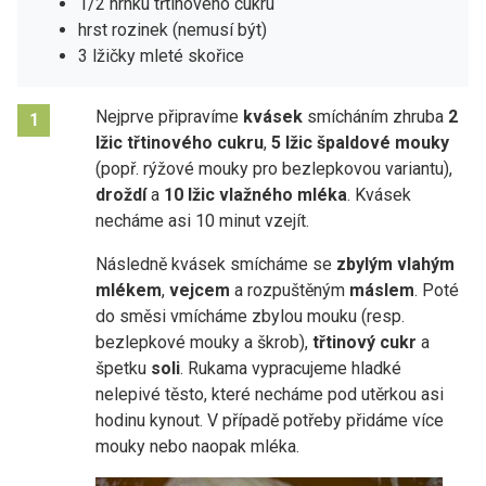
1/2 hrnku třtinového cukru
hrst rozinek (nemusí být)
3 lžičky mleté skořice
Nejprve připravíme
kvásek
smícháním zhruba
2
1
lžic třtinového cukru
,
5 lžic špaldové mouky
(popř. rýžové mouky pro bezlepkovou variantu),
droždí
a
10 lžic vlažného mléka
. Kvásek
necháme asi 10 minut vzejít.
Následně kvásek smícháme se
zbylým vlahým
mlékem
,
vejcem
a rozpuštěným
máslem
. Poté
do směsi vmícháme zbylou mouku (resp.
bezlepkové mouky a škrob),
třtinový cukr
a
špetku
soli
. Rukama vypracujeme hladké
nelepivé těsto, které necháme pod utěrkou asi
hodinu kynout. V případě potřeby přidáme více
mouky nebo naopak mléka.