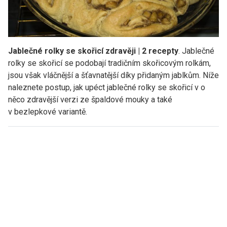
Jablečné rolky se skořicí zdravěji | 2 recepty
. Jablečné
rolky se skořicí se podobají tradičním skořicovým rolkám,
jsou však vláčnější a šťavnatější díky přidaným jablkům. Níže
naleznete postup, jak upéct jablečné rolky se skořicí v o
něco zdravější verzi ze špaldové mouky a také
v bezlepkové variantě.