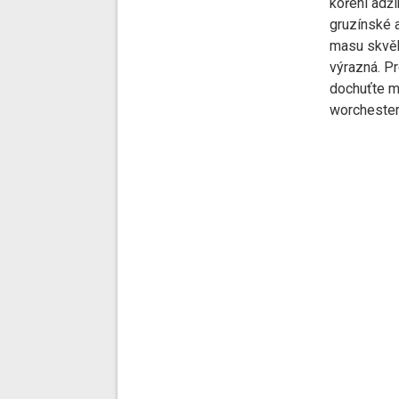
koření adž
gruzínské 
masu skvělo
výrazná. P
dochuťte m
worcheste