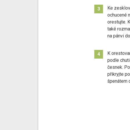
Ke zesklova
3
ochucené m
orestujte. 
také rozmač
na pánvi do
K orestova
4
podle chuti
česnek. Po
přikryjte p
špenátem d