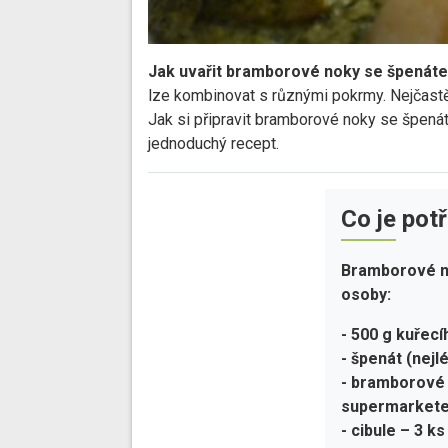
Jak uvařit bramborové noky se špenáte
lze kombinovat s různými pokrmy. Nejčast
Jak si připravit bramborové noky se špen
jednoduchý recept.
Co je pot
Bramborové n
osoby:
- 500 g kuřecí
- špenát (nejl
- bramborové 
supermarkete
- cibule – 3 ks