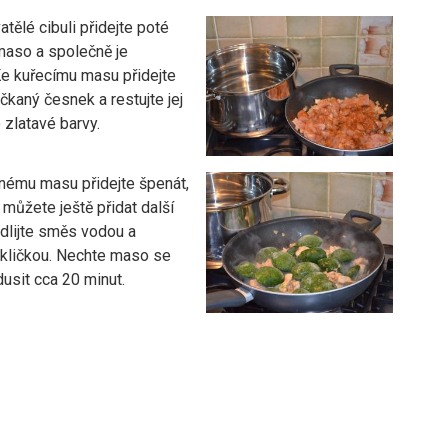
tělé cibuli přidejte poté
aso a společně je
Ke kuřecímu masu přidejte
kaný česnek a restujte jej
 zlatavé barvy.
nému masu přidejte špenát,
 můžete ještě přidat další
dlijte směs vodou a
okličkou. Nechte maso se
usit cca 20 minut.