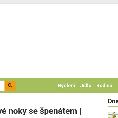
Bydlení
Jídlo
Rodina
Dne
vé noky se špenátem |