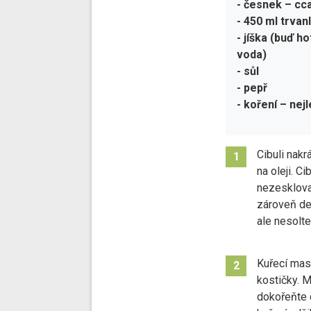
- česnek – cc
- 450 ml trva
- jíška (buď h
voda)
- sůl
- pepř
- koření – nej
Cibuli nakr
1
na oleji. Ci
nezesklovat
zároveň dej
ale nesolte
Kuřecí maso
2
kostičky. 
dokořeňte d