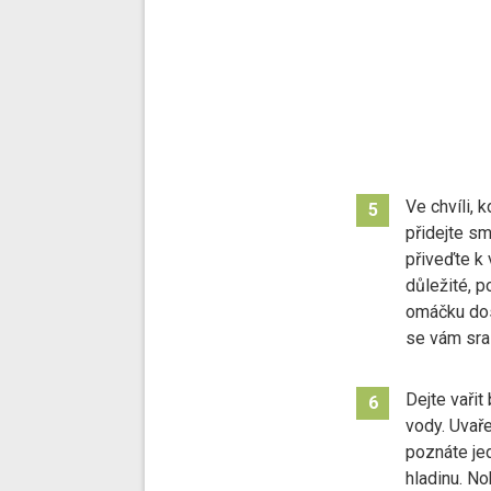
Ve chvíli, 
5
přidejte sm
přiveďte k 
důležité, 
omáčku dos
se vám sraz
Dejte vaři
6
vody. Uvař
poznáte je
hladinu. No