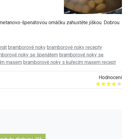
metanovo-špenátovou omáčku zahustěte jíškou. Dobrou
nát
bramborové noky
bramborové noky recepty
mborové noky se špenátem
bramborové noky se
cím masem
bramborové noky s kuřecím masem recept
Hodnocení
Give it 1/5
Give it 2/5
Give it 3/5
Give it 4/5
Give it 5/5