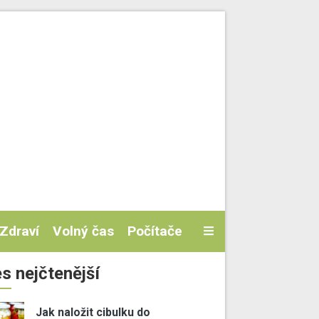
Zdraví
Volný čas
Počítače
s nejčtenější
Jak naložit cibulku do