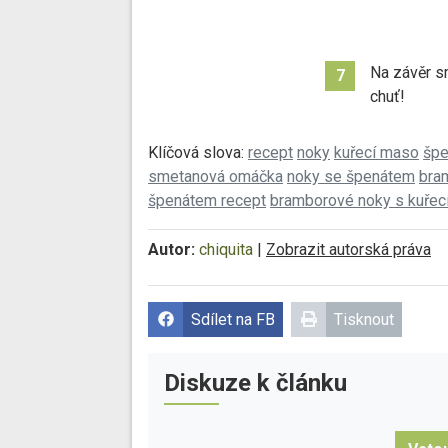
Na závěr s
7
chuť!
Klíčová slova:
recept
noky
kuřecí maso
špe
smetanová omáčka
noky se špenátem
bra
špenátem recept
bramborové noky s kuře
Autor:
chiquita
|
Zobrazit autorská práva
Sdílet na FB
Tisknout
Diskuze k článku