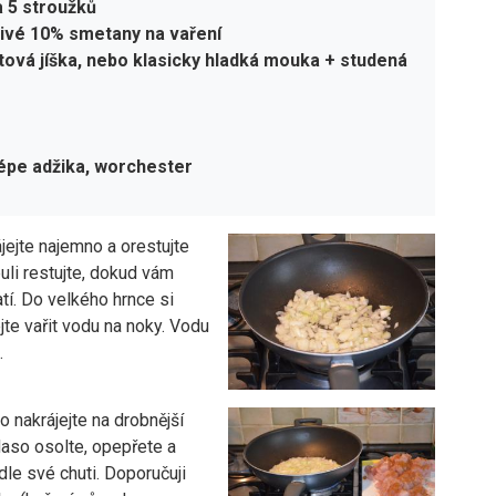
a 5 stroužků
nlivé 10% smetany na vaření
otová jíška, nebo klasicky hladká mouka + studená
lépe adžika, worchester
ájejte najemno a orestujte
buli restujte, dokud vám
í. Do velkého hrnce si
te vařit vodu na noky. Vodu
.
 nakrájejte na drobnější
Maso osolte, opepřete a
le své chuti. Doporučuji