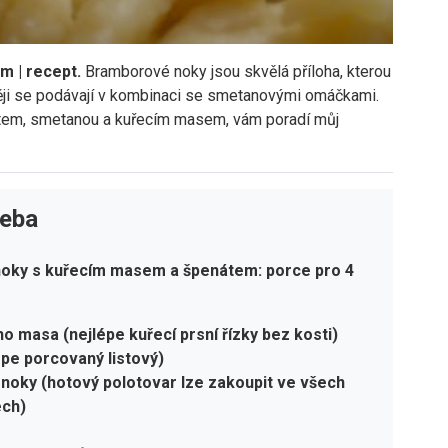
m | recept.
Bramborové noky jsou skvělá příloha, kterou
ěji se podávají v kombinaci se smetanovými omáčkami.
átem, smetanou a kuřecím masem, vám poradí můj
řeba
oky s kuřecím masem a špenátem: porce pro 4
ho masa (nejlépe kuřecí prsní řízky bez kosti)
épe porcovaný listový)
noky (hotový polotovar lze zakoupit ve všech
ch)