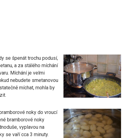
kdy se špenát trochu podusí,
etanu, a za stálého míchání
varu. Míchání je velmi
pokud nebudete smetanovou
tatečně míchat, mohla by
it.
t bramborové noky do vroucí
ené bramborové noky
dnoduše, vyplavou na
ky se vaří cca 3 minuty.