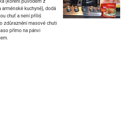
ika (koření původem z
a arménské kuchyně), dodá
u chuť a není příliš
ro zdůraznění masové chuti
aso přímo na pánvi
rem.