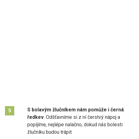
S bolavým žlučníkem nám pomůže i černá
5
ředkev
. Odšťavníme si z ní čerstvý nápoj a
popíjíme, nejlépe nalačno, dokud nás bolesti
žlučníku budou trápit.