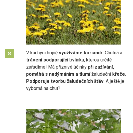
V kuchyni hojně
využíváme koriandr
. Chutná a
8
trávení podporující
bylinka, kterou určitě
zařadíme! Má příznivé účinky
při zažívání,
pomáhá s nadýmáním a
tlumí
žaludeční
křeče.
Podporuje tvorbu žaludečních šťáv
. A ještě je
výborná na chuť!