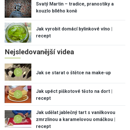
Svatý Martin – tradice, pranostiky a
kouzlo bílého koně
Jak vyrobit domácí bylinkové víno |
recept
Nejsledovanější videa
Jak se starat o štětce na make-up
Jak upéct piškotové těsto na dort |
recept
Jak udělat jablečný tart s vanilkovou
zmrzlinou a karamelovou omáčkou |
recept