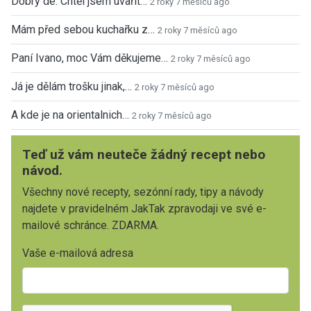
Dobrý de. Chtěl jsem uvařit…
2 roky 7 měsíců ago
Mám před sebou kuchařku z…
2 roky 7 měsíců ago
Paní Ivano, moc Vám děkujeme…
2 roky 7 měsíců ago
Já je dělám trošku jinak,…
2 roky 7 měsíců ago
A kde je na orientalnich…
2 roky 7 měsíců ago
Teď už vám neuteče žádný recept nebo
návod.
Všechny nové recepty, sezónní rady, tipy a návody
najdete v pravidelném JakTak zpravodaji ve své e-
mailové schránce. ZDARMA.
Vaše e-mailová adresa