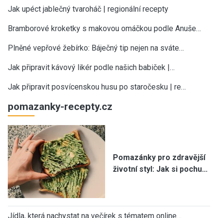
Jak upéct jablečný tvaroháč | regionální recepty
Bramborové kroketky s makovou omáčkou podle Anuše…
Plněné vepřové žebírko: Báječný tip nejen na sváte…
Jak připravit kávový likér podle našich babiček |…
Jak připravit posvícenskou husu po staročesku | re…
pomazanky-recepty.cz
Pomazánky pro zdravější
životní styl: Jak si pochu…
Jídla, která nachystat na večírek s tématem online…