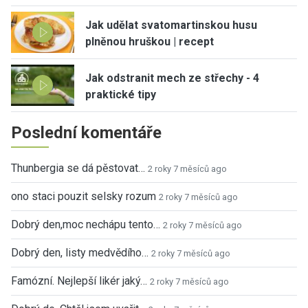
Jak udělat svatomartinskou husu
plněnou hruškou | recept
Jak odstranit mech ze střechy - 4
praktické tipy
Poslední komentáře
Thunbergia se dá pěstovat…
2 roky 7 měsíců ago
ono staci pouzit selsky rozum
2 roky 7 měsíců ago
Dobrý den,moc nechápu tento…
2 roky 7 měsíců ago
Dobrý den, listy medvědího…
2 roky 7 měsíců ago
Famózní. Nejlepší likér jaký…
2 roky 7 měsíců ago