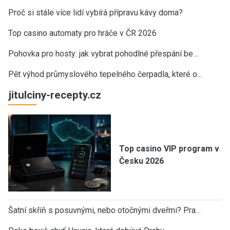
Proč si stále více lidí vybírá přípravu kávy doma?
Top casino automaty pro hráče v ČR 2026
Pohovka pro hosty: jak vybrat pohodlné přespání be…
Pět výhod průmyslového tepelného čerpadla, které o…
jitulciny-recepty.cz
Top casino VIP program v
Česku 2026
Šatní skříň s posuvnými, nebo otočnými dveřmi? Pra…