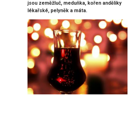
jsou zeměžluč, meduňka, kořen anděliky
lékařské, pelyněk a máta.