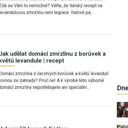
Zdá se Vám to nemožné? Věřte, že italský recept na
levandulovou zmrzlinu není legrace. Italové pa…
Jak udělat domácí zmrzlinu z borůvek a
květů levandule | recept
Domácí zmrzlina z čerstvých borůvek a květů levandulí
rovnou ze zahrady? Proč ne! A k výrobě této výborné
Dne
domácí zmrzliny nepotřebujete ani speciální…