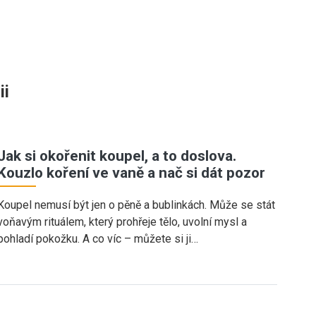
ii
Jak si okořenit koupel, a to doslova.
Kouzlo koření ve vaně a nač si dát pozor
Koupel nemusí být jen o pěně a bublinkách. Může se stát
voňavým rituálem, který prohřeje tělo, uvolní mysl a
pohladí pokožku. A co víc – můžete si ji…