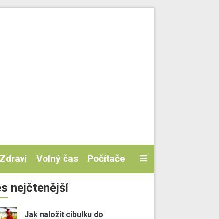
Zdraví
Volný čas
Počítače
s nejčtenější
Jak naložit cibulku do