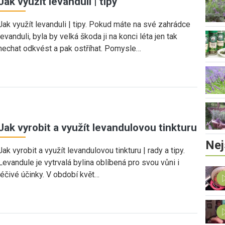
Jak využít levanduli | tipy
Jak využít levanduli | tipy. Pokud máte na své zahrádce
levanduli, byla by velká škoda ji na konci léta jen tak
nechat odkvést a pak ostříhat. Pomysle…
Jak vyrobit a využít levandulovou tinkturu
Nej
Jak vyrobit a využít levandulovou tinkturu | rady a tipy.
Levandule je vytrvalá bylina oblíbená pro svou vůni i
léčivé účinky. V období květ…