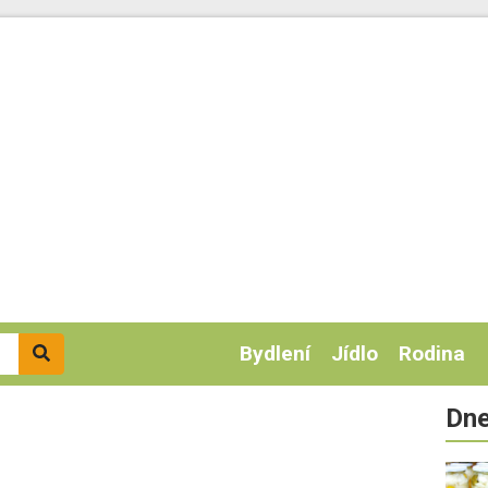
Bydlení
Jídlo
Rodina
Dne