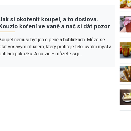
Jak si okořenit koupel, a to doslova.
Kouzlo koření ve vaně a nač si dát pozor
Koupel nemusí být jen o pěně a bublinkách. Může se
stát voňavým rituálem, který prohřeje tělo, uvolní mysl a
pohladí pokožku. A co víc – můžete si ji…