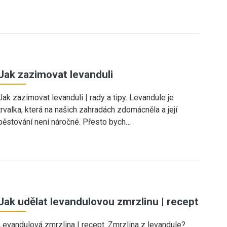
Jak zazimovat levanduli
Jak zazimovat levanduli | rady a tipy. Levandule je
trvalka, která na našich zahradách zdomácněla a její
pěstování není náročné. Přesto bych…
Jak udělat levandulovou zmrzlinu | recept
Levandulová zmrzlina | recept. Zmrzlina z levandule?