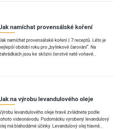
Jak namíchat provensálské koření
Jak namíchat provensálské koření | 7 receptů. Léto je
nejlepší období roku pro „bylinkové čarování“. Na
zahrádkách jsou ke sklizni čerstvé natě voňavé…
Jak na výrobu levandulového oleje
Výrobu levandulového oleje hravě zvládnete podle
tohoto videonávodu. Podomácku vyrobený levandulový
olej má blahodárné účinky. Levandulový olej hlavně…