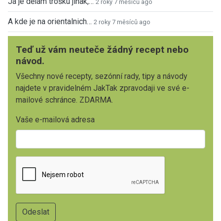
Já je dělám trošku jinak,…
2 roky 7 měsíců ago
A kde je na orientalnich…
2 roky 7 měsíců ago
Teď už vám neuteče žádný recept nebo
návod.
Všechny nové recepty, sezónní rady, tipy a návody
najdete v pravidelném JakTak zpravodaji ve své e-
mailové schránce. ZDARMA.
Vaše e-mailová adresa