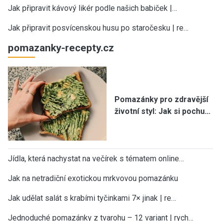
Jak připravit kávový likér podle našich babiček |…
Jak připravit posvícenskou husu po staročesku | re…
pomazanky-recepty.cz
Pomazánky pro zdravější
životní styl: Jak si pochu…
Jídla, která nachystat na večírek s tématem online…
Jak na netradiční exotickou mrkvovou pomazánku
Jak udělat salát s krabími tyčinkami 7× jinak | re…
Jednoduché pomazánky z tvarohu – 12 variant | rych…