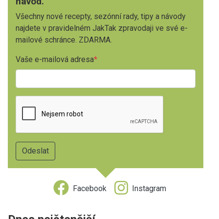
návod.
Všechny nové recepty, sezónní rady, tipy a návody
najdete v pravidelném JakTak zpravodaji ve své e-
mailové schránce. ZDARMA.
Vaše e-mailová adresa
Facebook
Instagram