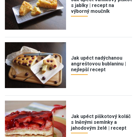
s jablky | recept na
výborný moučník
Jak upéct nadýchanou
angreštovou bublaninu |
nejlepší recept
Jak upéct piškotový koláč
s lněnými semínky a
jahodovým želé | recept