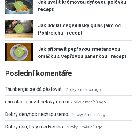
Jak uvařit krémovou dýňovou polévku |
recept
Jak udělat segedínský guláš jako od
Pohlreicha | recept
Jak připravit pepřovou smetanovou
omáčku s vepřovou panenkou | recept
Poslední komentáře
Thunbergia se dá pěstovat…
2 roky 7 měsíců ago
ono staci pouzit selsky rozum
2 roky 7 měsíců ago
Dobrý den,moc nechápu tento…
2 roky 7 měsíců ago
Dobrý den, listy medvědího…
2 roky 7 měsíců ago