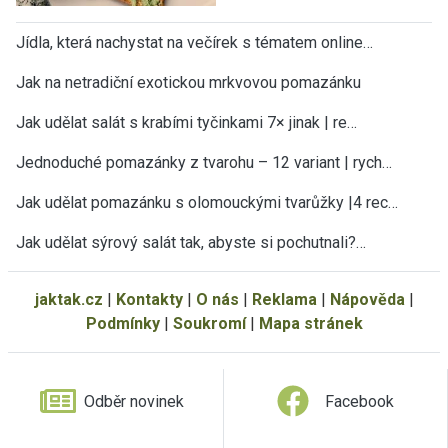
Jídla, která nachystat na večírek s tématem online…
Jak na netradiční exotickou mrkvovou pomazánku
Jak udělat salát s krabími tyčinkami 7× jinak | re…
Jednoduché pomazánky z tvarohu – 12 variant | rych…
Jak udělat pomazánku s olomouckými tvarůžky |4 rec…
Jak udělat sýrový salát tak, abyste si pochutnali?…
jaktak.cz
|
Kontakty
|
O nás
|
Reklama
|
Nápověda
|
Podmínky
|
Soukromí
|
Mapa stránek
Odběr novinek
Facebook