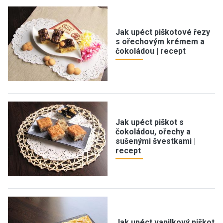
Jak upéct piškotové řezy
s ořechovým krémem a
čokoládou | recept
Jak upéct piškot s
čokoládou, ořechy a
sušenými švestkami |
recept
Jak upéct vanilkový piškot