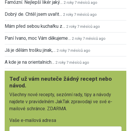
Famózní. Nejlepší likér jaký…
2 roky 7 měsíců ago
Dobrý de. Chtěl jsem uvařit…
2 roky 7 měsíců ago
Mám před sebou kuchařku z…
2 roky 7 měsíců ago
Paní Ivano, moc Vám děkujeme…
2 roky 7 měsíců ago
Já je dělám trošku jinak,…
2 roky 7 měsíců ago
A kde je na orientalnich…
2 roky 7 měsíců ago
Teď už vám neuteče žádný recept nebo
návod.
Všechny nové recepty, sezónní rady, tipy a návody
najdete v pravidelném JakTak zpravodaji ve své e-
mailové schránce. ZDARMA.
Vaše e-mailová adresa