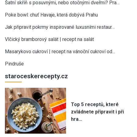
Šatní skříň s posuvnými, nebo otočnými dveřmi? Pra…
Poke bowl: chuť Havaje, která dobývá Prahu
Jak připravit pokrmy inspirované luxusními restaur…
Vlčický bramborový salát | recept na salát
Masarykovo cukroví | recept na vánoční cukroví od…
Pindruše
staroceskerecepty.cz
Top 5 receptů, které
zvládnete připravit i při
hra…