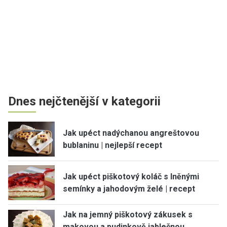
Dnes nejčtenější v kategorii
Jak upéct nadýchanou angreštovou
bublaninu | nejlepší recept
Jak upéct piškotový koláč s lněnými
semínky a jahodovým želé | recept
Jak na jemný piškotový zákusek s
makovou a pudinkově jablečnou