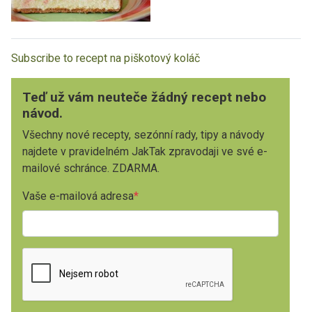
Subscribe to recept na piškotový koláč
Teď už vám neuteče žádný recept nebo
návod.
Všechny nové recepty, sezónní rady, tipy a návody
najdete v pravidelném JakTak zpravodaji ve své e-
mailové schránce. ZDARMA.
Vaše e-mailová adresa