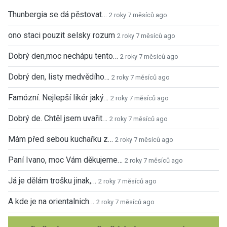
Thunbergia se dá pěstovat…
2 roky 7 měsíců ago
ono staci pouzit selsky rozum
2 roky 7 měsíců ago
Dobrý den,moc nechápu tento…
2 roky 7 měsíců ago
Dobrý den, listy medvědího…
2 roky 7 měsíců ago
Famózní. Nejlepší likér jaký…
2 roky 7 měsíců ago
Dobrý de. Chtěl jsem uvařit…
2 roky 7 měsíců ago
Mám před sebou kuchařku z…
2 roky 7 měsíců ago
Paní Ivano, moc Vám děkujeme…
2 roky 7 měsíců ago
Já je dělám trošku jinak,…
2 roky 7 měsíců ago
A kde je na orientalnich…
2 roky 7 měsíců ago