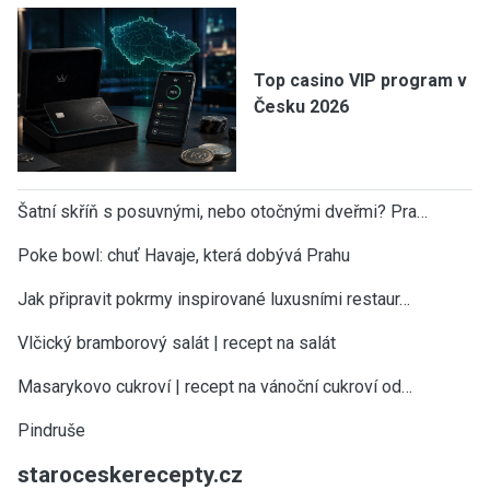
Top casino VIP program v
Česku 2026
Šatní skříň s posuvnými, nebo otočnými dveřmi? Pra…
Poke bowl: chuť Havaje, která dobývá Prahu
Jak připravit pokrmy inspirované luxusními restaur…
Vlčický bramborový salát | recept na salát
Masarykovo cukroví | recept na vánoční cukroví od…
Pindruše
staroceskerecepty.cz