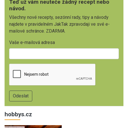
Teď už vám neuteče žádný recept nebo
návod.
Všechny nové recepty, sezónní rady, tipy a návody
najdete v pravidelném JakTak zpravodaji ve své e-
mailové schránce. ZDARMA.
Vaše e-mailová adresa
hobbys.cz