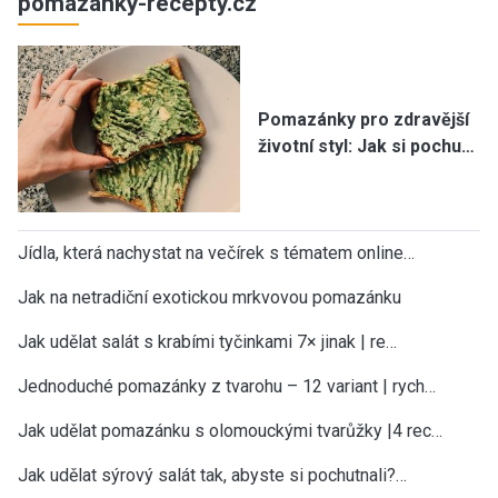
pomazanky-recepty.cz
Pomazánky pro zdravější
životní styl: Jak si pochu…
Jídla, která nachystat na večírek s tématem online…
Jak na netradiční exotickou mrkvovou pomazánku
Jak udělat salát s krabími tyčinkami 7× jinak | re…
Jednoduché pomazánky z tvarohu – 12 variant | rych…
Jak udělat pomazánku s olomouckými tvarůžky |4 rec…
Jak udělat sýrový salát tak, abyste si pochutnali?…