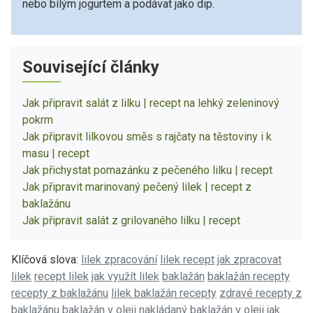
nebo bílým jogurtem a podávat jako dip.
Související články
Jak připravit salát z lilku | recept na lehký zeleninový
pokrm
Jak připravit lilkovou směs s rajčaty na těstoviny i k
masu | recept
Jak přichystat pomazánku z pečeného lilku | recept
Jak připravit marinovaný pečený lilek | recept z
baklažánu
Jak připravit salát z grilovaného lilku | recept
Klíčová slova:
lilek zpracování
lilek recept
jak zpracovat
lilek
recept lilek
jak využít lilek
baklažán
baklažán recepty
recepty z baklažánu
lilek baklažán recepty
zdravé recepty z
baklažánu
baklažán v oleji
nakládaný baklažán v oleji
jak