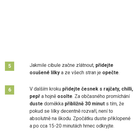
Jakmile cibule začne zlátnout,
přidejte
5
osušené lilky
a ze všech stran je
opečte
.
V dalším kroku
přidejte česnek s rajčaty, chilli,
6
pepř
a hojně
osolte
. Za občasného promíchání
duste
doměkka
přibližně 30 minut
s tím, že
pokud se lilky decentně rozvaří, není to
absolutně na škodu. Zpočátku duste přiklopené
a po cca 15-20 minutách hrnec odkryjte.