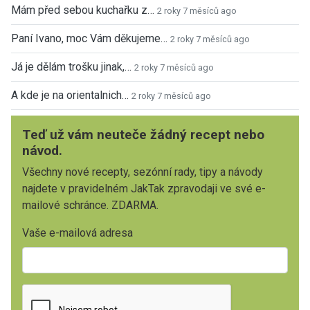
Mám před sebou kuchařku z…
2 roky 7 měsíců ago
Paní Ivano, moc Vám děkujeme…
2 roky 7 měsíců ago
Já je dělám trošku jinak,…
2 roky 7 měsíců ago
A kde je na orientalnich…
2 roky 7 měsíců ago
Teď už vám neuteče žádný recept nebo
návod.
Všechny nové recepty, sezónní rady, tipy a návody
najdete v pravidelném JakTak zpravodaji ve své e-
mailové schránce. ZDARMA.
Vaše e-mailová adresa