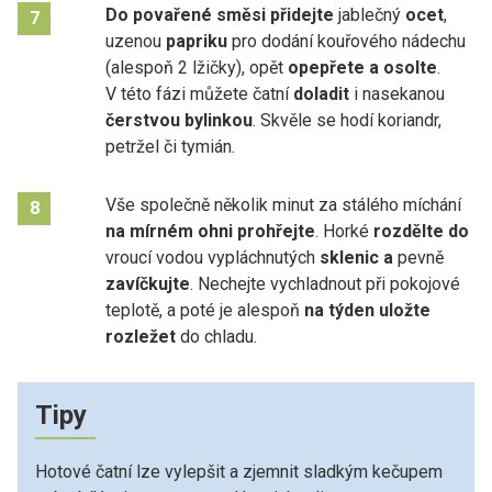
Do povařené směsi přidejte
jablečný
ocet
,
7
uzenou
papriku
pro dodání kouřového nádechu
(alespoň 2 lžičky), opět
opepřete a osolte
.
V této fázi můžete čatní
doladit
i nasekanou
čerstvou bylinkou
. Skvěle se hodí koriandr,
petržel či tymián.
Vše společně několik minut za stálého míchání
8
na mírném ohni prohřejte
. Horké
rozdělte do
vroucí vodou vypláchnutých
sklenic a
pevně
zavíčkujte
. Nechejte vychladnout při pokojové
teplotě, a poté je alespoň
na týden uložte
rozležet
do chladu.
Tipy
Hotové čatní lze vylepšit a zjemnit sladkým kečupem