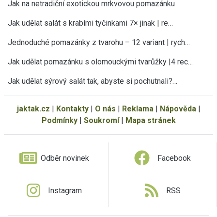
Jak na netradiční exotickou mrkvovou pomazánku
Jak udělat salát s krabími tyčinkami 7× jinak | re…
Jednoduché pomazánky z tvarohu – 12 variant | rych…
Jak udělat pomazánku s olomouckými tvarůžky |4 rec…
Jak udělat sýrový salát tak, abyste si pochutnali?…
jaktak.cz
|
Kontakty
|
O nás
|
Reklama
|
Nápověda
|
Podmínky
|
Soukromí
|
Mapa stránek
Odběr novinek
Facebook
Instagram
RSS