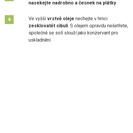
nasekejte nadrobno a česnek na plátky
.
Ve vyšší
vrstvě oleje
nechejte v hrnci
4
zesklovatět cibuli
. S olejem opravdu nešetřete,
společně se solí slouží jako konzervant pro
uskladnění.