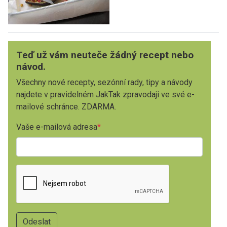
Teď už vám neuteče žádný recept nebo
návod.
Všechny nové recepty, sezónní rady, tipy a návody
najdete v pravidelném JakTak zpravodaji ve své e-
mailové schránce. ZDARMA.
Vaše e-mailová adresa