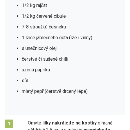
1/2 kg rajčat
1/2 kg červené cibule
7-8 stroužků česneku
1 lžíce jablečného octa (lze i vinný)
slunečnicový olej
čerstvé či sušené chilli
uzená paprika
sůl
mletý pepř (čerstvě drcený lépe)
Omyté
lilky nakrájejte na kostky
o hraně
1
přibližně 2,5 cm a v míse je
promíchejte