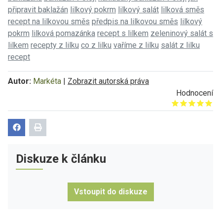
připravit baklažán
lilkový pokrm
lilkový salát
lilková směs
recept na lilkovou směs
předpis na lilkovou směs
lilkový
pokrm
lilková pomazánka
recept s lilkem
zeleninový salát s
lilkem
recepty z lilku
co z lilku
vaříme z lilku
salát z lilku
recept
Autor:
Markéta
|
Zobrazit autorská práva
Hodnocení
Give it 1/5
Give it 2/5
Give it 3/5
Give it 4/5
Give it 5/5
Diskuze k článku
Vstoupit do diskuze