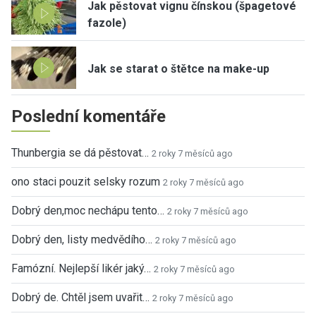
Jak pěstovat vignu čínskou (špagetové
fazole)
Jak se starat o štětce na make-up
Poslední komentáře
Thunbergia se dá pěstovat…
2 roky 7 měsíců ago
ono staci pouzit selsky rozum
2 roky 7 měsíců ago
Dobrý den,moc nechápu tento…
2 roky 7 měsíců ago
Dobrý den, listy medvědího…
2 roky 7 měsíců ago
Famózní. Nejlepší likér jaký…
2 roky 7 měsíců ago
Dobrý de. Chtěl jsem uvařit…
2 roky 7 měsíců ago