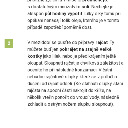
s dostatečným množstvím
soli
. Nechejte je
alespoň
půl hodiny vypotit
. Lilky díky tomu při
opékaní nenasají tolik oleje, kterého je v tomto
případě zapotřebí poměrně dost.
V mezidobí se pusťte do přípravy
rajčat
. Ty
2
můžete buď jen
pokrájet na stejně velké
kostky
jako lilek, nebo je před krájením ještě
oloupat. Sloupnutí rajčat je chvilková záležitost a
oceníte ho při následné konzumaci. V čatní
nebudou rajčatové slupky, které se v průběhu
dušení od rajčat oddělí. (Ke stáhnutí slupky stačí
rajčata na spodní části nakrojit do kříže, na
několik vteřin ponořit do vroucí vody, následně
zchladit a ostrým nožem slupku sloupnout).