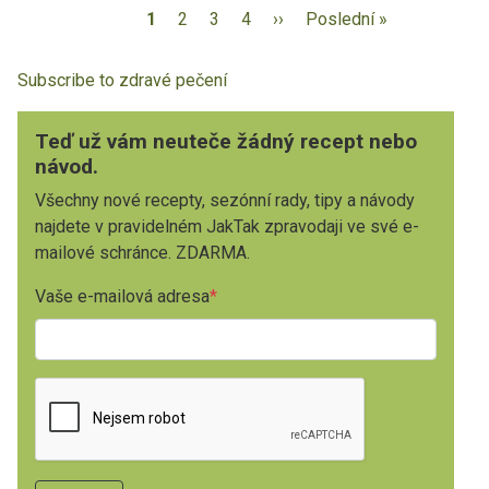
1
2
3
4
››
Poslední »
Subscribe to zdravé pečení
Teď už vám neuteče žádný recept nebo
návod.
Všechny nové recepty, sezónní rady, tipy a návody
najdete v pravidelném JakTak zpravodaji ve své e-
mailové schránce. ZDARMA.
Vaše e-mailová adresa