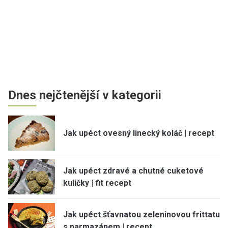
Dnes nejčtenější v kategorii
Jak upéct ovesný linecký koláč | recept
Jak upéct zdravé a chutné cuketové
kuličky | fit recept
Jak upéct šťavnatou zeleninovou frittatu
s parmazánem | recept