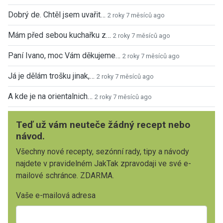
Dobrý de. Chtěl jsem uvařit…
2 roky 7 měsíců ago
Mám před sebou kuchařku z…
2 roky 7 měsíců ago
Paní Ivano, moc Vám děkujeme…
2 roky 7 měsíců ago
Já je dělám trošku jinak,…
2 roky 7 měsíců ago
A kde je na orientalnich…
2 roky 7 měsíců ago
Teď už vám neuteče žádný recept nebo
návod.
Všechny nové recepty, sezónní rady, tipy a návody
najdete v pravidelném JakTak zpravodaji ve své e-
mailové schránce. ZDARMA.
Vaše e-mailová adresa