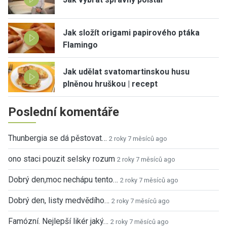
Jak složít origami papirového ptáka
Flamingo
Jak udělat svatomartinskou husu
plněnou hruškou | recept
Poslední komentáře
Thunbergia se dá pěstovat…
2 roky 7 měsíců ago
ono staci pouzit selsky rozum
2 roky 7 měsíců ago
Dobrý den,moc nechápu tento…
2 roky 7 měsíců ago
Dobrý den, listy medvědího…
2 roky 7 měsíců ago
Famózní. Nejlepší likér jaký…
2 roky 7 měsíců ago