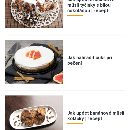
müsli tyčinky s bílou
čokoládou | recept
Jak nahradit cukr při
pečení
Jak upéct banánové müsli
koláčky | recept