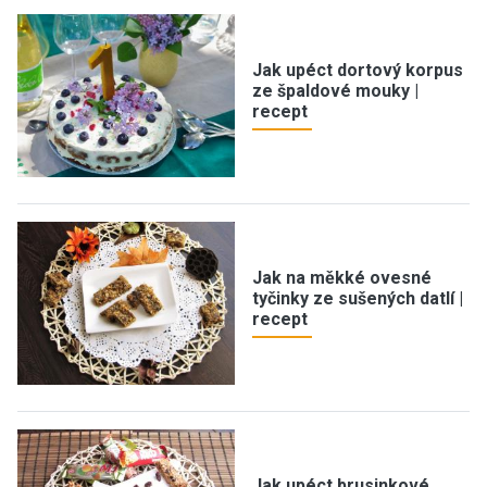
Jak upéct dortový korpus
ze špaldové mouky |
recept
Jak na měkké ovesné
tyčinky ze sušených datlí |
recept
Jak upéct brusinkové