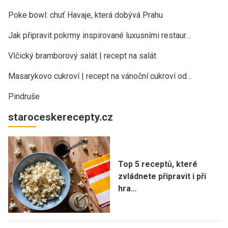
Poke bowl: chuť Havaje, která dobývá Prahu
Jak připravit pokrmy inspirované luxusními restaur…
Vlčický bramborový salát | recept na salát
Masarykovo cukroví | recept na vánoční cukroví od…
Pindruše
staroceskerecepty.cz
Top 5 receptů, které
zvládnete připravit i při
hra…