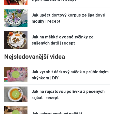
Jak upéct dortový korpus ze špaldové
mouky | recept
Jak na měkké ovesné tyčinky ze
sušených datlí | recept
Nejsledovanější videa
Jak vyrobit dárkový sáček s průhledným
okýnkem | DIY
Jak na rajčatovou polévku z pečených
rajčat | recept
Jak vybrat správný polštář