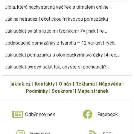
Jídla, která nachystat na večírek s tématem online…
Jak na netradiční exotickou mrkvovou pomazánku
Jak udělat salát s krabími tyčinkami 7× jinak | re…
Jednoduché pomazánky z tvarohu – 12 variant | rych…
Jak udělat pomazánku s olomouckými tvarůžky |4 rec…
Jak udělat sýrový salát tak, abyste si pochutnali?…
jaktak.cz
|
Kontakty
|
O nás
|
Reklama
|
Nápověda
|
Podmínky
|
Soukromí
|
Mapa stránek
Odběr novinek
Facebook