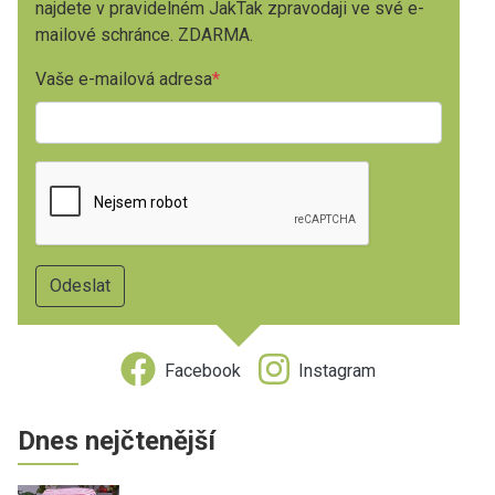
najdete v pravidelném JakTak zpravodaji ve své e-
mailové schránce. ZDARMA.
Vaše e-mailová adresa
Facebook
Instagram
Dnes nejčtenější