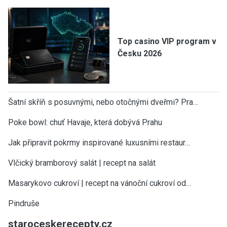
Top casino VIP program v
Česku 2026
Šatní skříň s posuvnými, nebo otočnými dveřmi? Pra…
Poke bowl: chuť Havaje, která dobývá Prahu
Jak připravit pokrmy inspirované luxusními restaur…
Vlčický bramborový salát | recept na salát
Masarykovo cukroví | recept na vánoční cukroví od…
Pindruše
staroceskerecepty.cz