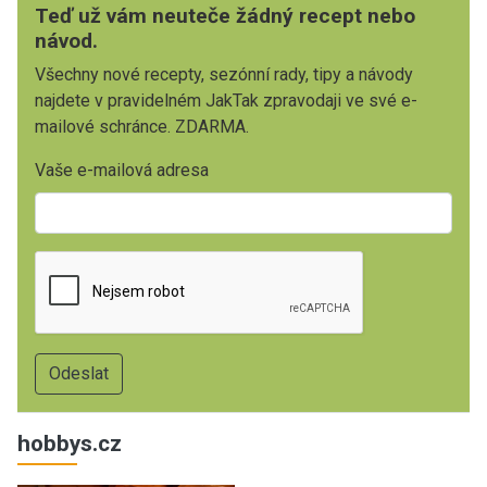
Teď už vám neuteče žádný recept nebo
návod.
Všechny nové recepty, sezónní rady, tipy a návody
najdete v pravidelném JakTak zpravodaji ve své e-
mailové schránce. ZDARMA.
Vaše e-mailová adresa
hobbys.cz