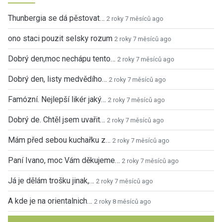
Thunbergia se dá pěstovat…
2 roky 7 měsíců ago
ono staci pouzit selsky rozum
2 roky 7 měsíců ago
Dobrý den,moc nechápu tento…
2 roky 7 měsíců ago
Dobrý den, listy medvědího…
2 roky 7 měsíců ago
Famózní. Nejlepší likér jaký…
2 roky 7 měsíců ago
Dobrý de. Chtěl jsem uvařit…
2 roky 7 měsíců ago
Mám před sebou kuchařku z…
2 roky 7 měsíců ago
Paní Ivano, moc Vám děkujeme…
2 roky 7 měsíců ago
Já je dělám trošku jinak,…
2 roky 7 měsíců ago
A kde je na orientalnich…
2 roky 8 měsíců ago