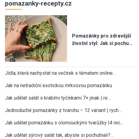
pomazanky-recepty.cz
Pomazánky pro zdravější
životní styl: Jak si pochu…
Jídla, která nachystat na večírek s tématem online…
Jak na netradiční exotickou mrkvovou pomazánku
Jak udělat salát s krabími tyčinkami 7× jinak | re…
Jednoduché pomazánky z tvarohu – 12 variant | rych…
Jak udělat pomazánku s olomouckými tvarůžky |4 rec…
Jak udělat sýrový salát tak, abyste si pochutnali?…