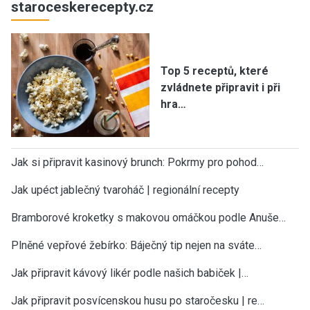
staroceskerecepty.cz
Top 5 receptů, které
zvládnete připravit i při
hra…
Jak si připravit kasinový brunch: Pokrmy pro pohod…
Jak upéct jablečný tvaroháč | regionální recepty
Bramborové kroketky s makovou omáčkou podle Anuše…
Plněné vepřové žebírko: Báječný tip nejen na sváte…
Jak připravit kávový likér podle našich babiček |…
Jak připravit posvícenskou husu po staročesku | re…