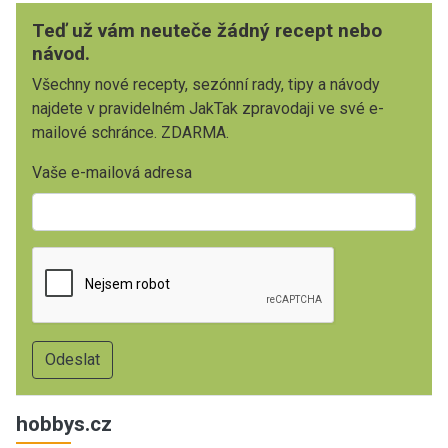
Teď už vám neuteče žádný recept nebo
návod.
Všechny nové recepty, sezónní rady, tipy a návody
najdete v pravidelném JakTak zpravodaji ve své e-
mailové schránce. ZDARMA.
Vaše e-mailová adresa
hobbys.cz