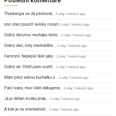
Poslední komentáře
Thunbergia se dá pěstovat…
2 roky 7 měsíců ago
ono staci pouzit selsky rozum
2 roky 7 měsíců ago
Dobrý den,moc nechápu tento…
2 roky 7 měsíců ago
Dobrý den, listy medvědího…
2 roky 7 měsíců ago
Famózní. Nejlepší likér jaký…
2 roky 7 měsíců ago
Dobrý de. Chtěl jsem uvařit…
2 roky 7 měsíců ago
Mám před sebou kuchařku z…
2 roky 7 měsíců ago
Paní Ivano, moc Vám děkujeme…
2 roky 7 měsíců ago
Já je dělám trošku jinak,…
2 roky 7 měsíců ago
A kde je na orientalnich…
2 roky 7 měsíců ago