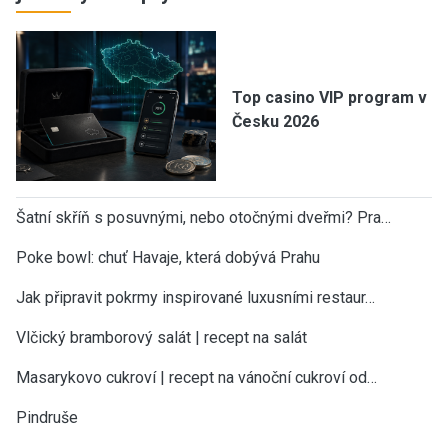
Top casino VIP program v
Česku 2026
Šatní skříň s posuvnými, nebo otočnými dveřmi? Pra…
Poke bowl: chuť Havaje, která dobývá Prahu
Jak připravit pokrmy inspirované luxusními restaur…
Vlčický bramborový salát | recept na salát
Masarykovo cukroví | recept na vánoční cukroví od…
Pindruše