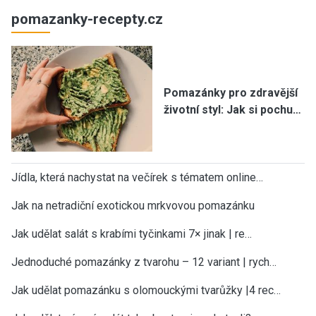
pomazanky-recepty.cz
Pomazánky pro zdravější
životní styl: Jak si pochu…
Jídla, která nachystat na večírek s tématem online…
Jak na netradiční exotickou mrkvovou pomazánku
Jak udělat salát s krabími tyčinkami 7× jinak | re…
Jednoduché pomazánky z tvarohu – 12 variant | rych…
Jak udělat pomazánku s olomouckými tvarůžky |4 rec…