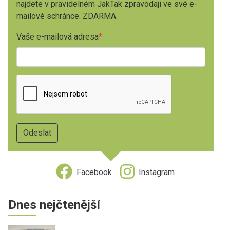
najdete v pravidelném JakTak zpravodaji ve své e-
mailové schránce. ZDARMA.
Vaše e-mailová adresa
Facebook
Instagram
Dnes nejčtenější