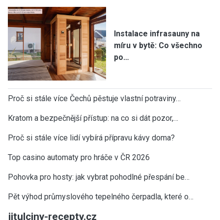
Instalace infrasauny na
míru v bytě: Co všechno
po…
Proč si stále více Čechů pěstuje vlastní potraviny…
Kratom a bezpečnější přístup: na co si dát pozor,…
Proč si stále více lidí vybírá přípravu kávy doma?
Top casino automaty pro hráče v ČR 2026
Pohovka pro hosty: jak vybrat pohodlné přespání be…
Pět výhod průmyslového tepelného čerpadla, které o…
jitulciny-recepty.cz